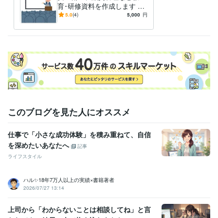
育･研修資料を作成します 長
年の現場実務経験に基づく、
5.0
(4)
5,000
円
内容に定評があります♪
このブログを見た人にオススメ
仕事で「小さな成功体験」を積み重ねて、自信
を深めたいあなたへ
記事
ライフスタイル
ハル✨18年7万人以上の実績×書籍著者
2026/07/27 13:14
上司から「わからないことは相談してね」と言