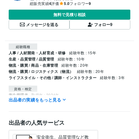
総販売実績
4
評価
5.0
フォロワー
9
無料で見積り相談
メッセージを送る
フォロー
9
経験職種
人事 / 人材開発・人材育成・研修
経験年数 : 15年
生産・品質管理 / 品質管理
経験年数 : 10年
物流・購買 / 商品・在庫管理
経験年数 : 20年
物流・購買 / ロジスティクス（物流）
経験年数 : 20年
ライフスタイル・その他 / 講師・インストラクター
経験年数 : 3年
資格・検定
衛生管理者
取得年 : 2024年
出品者の実績をもっと見る
乙種危険物取扱者
取得年 : 2025年
得意分野
ビジネス代行・事務代行
新入社員向け安全衛生教育用資料作成
出品者の人気サービス
教育
安全衛生
新入社員
中途入社者
安全衛生、品質管理など教