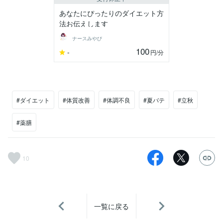
あなたにぴったりのダイエット方
法お伝えします
ナースみやび
100
-
円
/分
#ダイエット
#体質改善
#体調不良
#夏バテ
#立秋
#薬膳
10
一覧に戻る