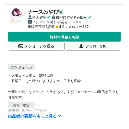
ナースみやび
本人確認
機密保持契約(NDA)
インボイス発行事業者
未登録
総販売実績
2
評価
5.0
フォロワー
210
無料で見積り相談
メッセージを送る
フォロー
210
スケジュール
・火曜日～日曜日　20時以降

・月曜日　その時々によりますが、日中も可能

仕事の合間になるので、ムラがありますが、メッセージの返信は日中も
可能です。
資格・検定
看護師
取得年 : 2004年
出品者の実績をもっと見る
ケトジェニックダイエットアドバイザー
取得年 : 2017年
食コンディショニングアドバイザー（時間栄養学）
取得年 : 2016年
BLSプロバイダー
取得年 : 2005年