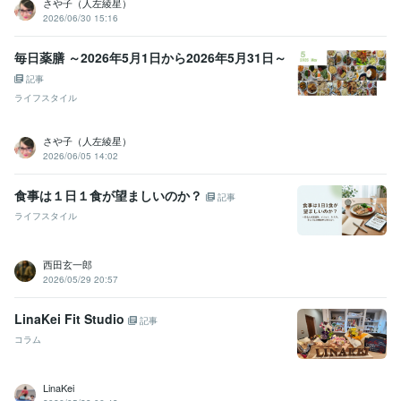
さや子（人左綾星）
2026/06/30 15:16
毎日薬膳 ～2026年5月1日から2026年5月31日～
記事
ライフスタイル
さや子（人左綾星）
2026/06/05 14:02
食事は１日１食が望ましいのか？
記事
ライフスタイル
西田玄一郎
2026/05/29 20:57
LinaKei Fit Studio
記事
コラム
LinaKei