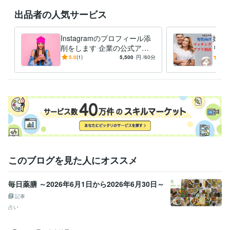
出品者の人気サービス
得意分野
住まい・美容・生活相談
健康相談
Instagramのプロフィール添
婚活
削をします 企業の公式アカ
リ相
ウント運用も経験のあるナー
師&
5.0
(1)
5,500
円
/60分
5.0
スがアドバイス！
をお
このブログを見た人にオススメ
毎日薬膳 ～2026年6月1日から2026年6月30日～
記事
占い