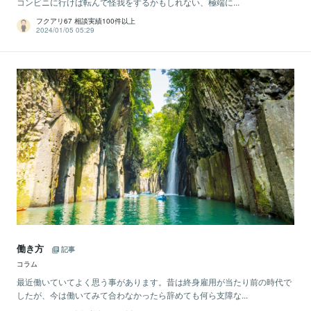
コンビニに行けば転んで怪我をするかもしれない、極端に...
フクアリ67 相談実績100件以上
2024/01/05 05:29
働き方
記事
コラム
最近働いていてよく思う事があります。昔は終身雇用が当たり前の時代で
したが、今は働いてみて合わなかったら辞めても何ら支障な...