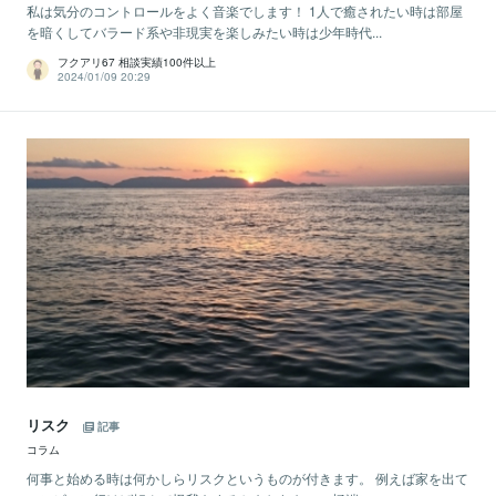
私は気分のコントロールをよく音楽でします！ 1人で癒されたい時は部屋
を暗くしてバラード系や非現実を楽しみたい時は少年時代...
フクアリ67 相談実績100件以上
2024/01/09 20:29
リスク
記事
コラム
何事と始める時は何かしらリスクというものが付きます。 例えば家を出て