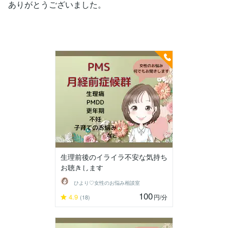
ありがとうございました。
生理前後のイライラ不安な気持ち
お聴きします
ひより♡女性のお悩み相談室
100
4.9
円
/分
(18)