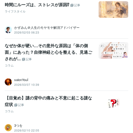
時間にルーズは、ストレスが原因⁉
悩み相談・カウンセリング
問題解決の糸口発見カウンセリング
自分
記事
のいい所見つけ&他人のいい所見つけ♪
職場いじめ体験
恋愛／夫婦
ライフスタイル
／親子／友人関係　メール相談
ADHDの子供を育てる
場面かん黙の
子供を育てる
緊張している初対面の人とすぐに打ち解ける
ネガティ
かずみん＠人生のモヤモヤ解消アドバイザー
ブ→ポジティブに切り替える質問力
相思相愛カウンセラー
遠距離恋
2026/02/03 06:23
愛カウンセラー
コーチング
カウンセリング
悩み相談
心理セラピー
人間関係
なぜか体が硬い…その意外な原因は「体の側
コミュニケーション
恋愛 不倫
子育て
仕事
トラウマ相談
学習指導・資格・キャリア相談
英語の発音アドバイス
NLPコーチン
面」にあった？自律神経と心を整える、見過ご
グ
Webカウンセラー（メール相談）
三日坊主繰り返しマスター
リ
されが...
記事
フレーミング 
35歳からの英語学習 （独学）
児童英語講師
コラム
英語 発音 歌
NLP
Weｂカウンセリング
語学力
salonYouİ
英語
日常会話レベル
2026/03/07 10:39
【目覚め】謎の背中の痛みと不意に起こる謎な
症状
記事
コラム
3つを
2026/02/10 22:05