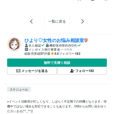
一覧に戻る
ひより♡女性のお悩み相談室
本人確認
機密保持契約(NDA)
インボイス発行事業者
未登録
総販売実績
37
評価
5.0
フォロワー
182
無料で見積り相談
メッセージを送る
フォロー
182
スケジュール
※イベント活動等が忙しくなり、しばらく不定期での待機となります。待
機中ではない場合も対応できることもあります。DMからお問い合わせく
ださいませ(*^_^*))
