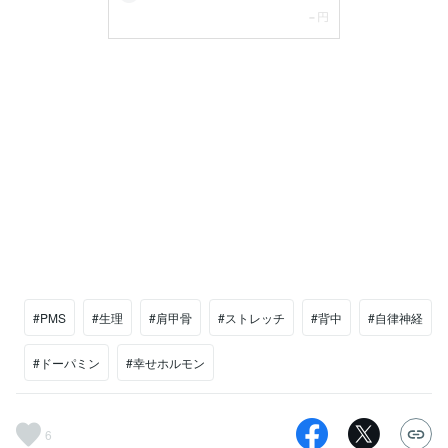
#PMS
#生理
#肩甲骨
#ストレッチ
#背中
#自律神経
#ドーパミン
#幸せホルモン
6