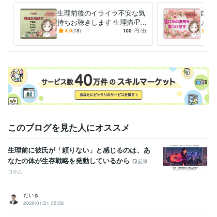
職歴
上級心理カウンセラー
2022年9月 ~ 現在
生理前後のイライラ不安な気
自己
持ちお聴きします 生理痛/PM
えで
受賞歴
S/PMDD/更年期/不妊/子育て
己否
4.9
(18)
100
円
/分
5.0
自分再発見ワークショップ！『自分を褒める』開催
ゴスペルコンサ
のお悩み
プレ
ート　ソロパート担当
熊本日日新聞合唱コンクール　最優秀賞
み
資格・検定
上級心理カウンセラー
取得年 : 2021年
実用英語技能検定2級
取得年 : 2014年
実用英語技能検定準1級
取得年 : 2016年
歯科技工士
取得年 : 1996年
マイクロソフト オフィス スペシャリスト（MOS）
取得年 : 2000年
ポジティブ心理学実践インストラクター
取得年 : 2023年
このブログを見た人にオススメ
夫婦カウンセラー
取得年 : 2023年
生理前に彼氏が「頼りない」と感じるのは、あ
その他ツール
なたの体が生存戦略を発動しているから
Webカウンセラー:3年
ゴスペル:13年
英語発音指導:3年
記事
恋愛メール相談:3年
ADHDの子供の子育てアドバイザー:11年
コラム
生理の時のPMS症候群に向き合う:36年
日本NLP認定資格プラクティショナー認定コース修了:4年
だいき
NLPマスタープラクティショナー認定コース修了:2年
2026/01/21 05:58
得意分野