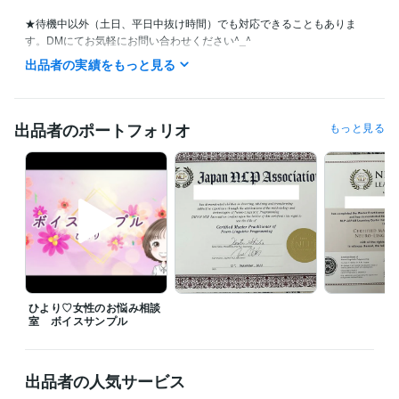
★待機中以外（土日、平日中抜け時間）でも対応できることもありま
す。DMにてお気軽にお問い合わせください^_^

出品者の実績をもっと見る
＜お客様へ＞

お気に入り登録ならびに閲覧くださいまして

ありがとうございます(*^-^*)

出品者のポートフォリオ
もっと見る
お話しできるのを心より楽しみにしております。

「こんなこと相談していいのかな？」ということがありましたらお気軽
にメッセージ下さいね(*^^*)

声のサンプルはこちらです☆彡

https://youtu.be/6sW2_s8AVZ0

ひより♡女性のお悩み相談
★予約は24時間受け付けています☆彡希望日時、時間などお気軽にお問
室 ボイスサンプル
経験職種
ライフスタイル・その他 / カウンセラー・コーチ
経験年数 : 3年
出品者の人気サービス