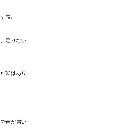
ですね。
て、足りない
まだ愛はあり
後で声が届い