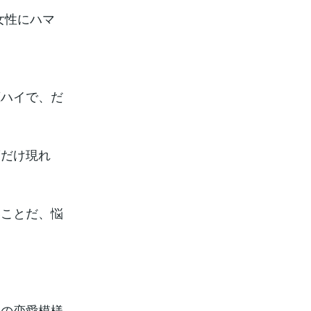
女性にハマ
恋ハイで、だ
度だけ現れ
いことだ、悩
連の恋愛模様