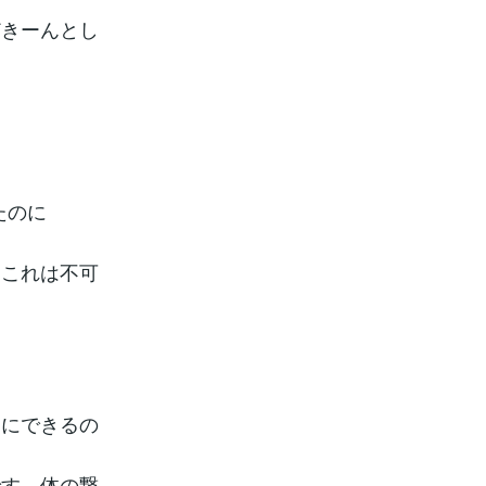
どきーんとし
。
たのに
。これは不可
由にできるの
です。体の繋