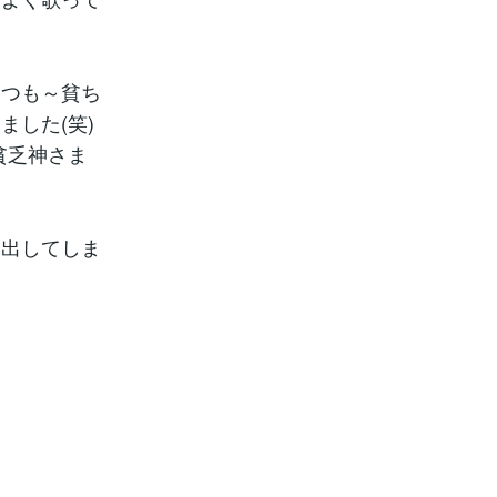
いつも～貧ち
した(笑)
貧乏神さま
い出してしま