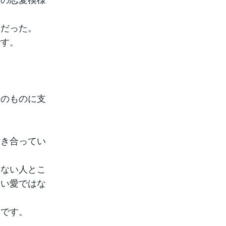
りだった。
です。
別のものに支
付き合ってい
らない人とこ
しい愛ではな
んです。