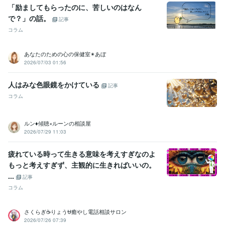
「励ましてもらったのに、苦しいのはなん
ビジネス・クリエイティブツール
で？」の話。
WordPress:2年
Excel:25年
PowerPoint:25年
Word:25年
ChatGPT:1年
記事
Canva:3年
GarageBand:3年
コラム
得意分野
あなたのための心の保健室✴あぼ
悩み相談・カウンセリング
不安を癒し、感情をコントロールする方
2026/07/03 01:56
法 
HSP・HSS型HSPの方向けお悩み相談
夫婦関係についてのカウ
ンセリング
男性心理・女性心理をわかりやすく解説
恋愛についての
人はみな色眼鏡をかけている
記事
ノウハウ
性についてのお悩み相談
職場の人間関係に関するお悩み相
コラム
談
１０代の子を持つ親の心理学
大人の発達障害に関するカウンセリ
ング
こころを整える心理・栄養セミナー
人間関係
恋愛
カウンセリング
夫婦関係
hsp
悩み相談
不安
ルン♦傾聴×ルーンの相談屋
セックスレス
不倫
電話相談
2026/07/29 11:03
占い
オラクルカードリーディング
心理学
恋愛
男性心理
夫婦関係
セックスレス
不倫
電話相談
占い
オラクルカード
リーディング
疲れている時って生きる意味を考えすぎなのよ
もっと考えすぎず、主観的に生きればいいの。
学歴
...
記事
三重大学
1989年3月 ~ 1993年2月
コラム
語学力
英語
日常会話レベル
さくらぎ☕りょう⛎癒やし電話相談サロン
2026/07/26 07:39