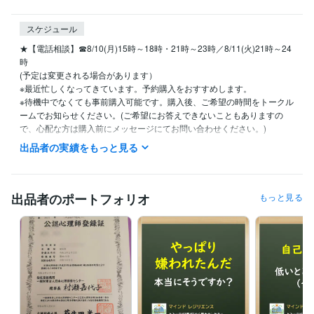
スケジュール
★【電話相談】☎8/10(月)15時～18時・21時～23時／8/11(火)21時～24
時

(予定は変更される場合があります）

※最近忙しくなってきています。予約購入をおすすめします。

※待機中でなくても事前購入可能です。購入後、ご希望の時間をトークル
ームでお知らせください。(ご希望にお答えできないこともありますの
で、心配な方は購入前にメッセージにてお問い合わせください。)

   なお、19時以降の依頼やお問い合わせは

出品者の実績をもっと見る
   翌日以降になることがありますので

   ご了承ください。

■火・金・土曜日と祝日は本業との関係で原則、対応ができません。

出品者のポートフォリオ
もっと見る
　ただし事前にご相談いただければ臨機応変にご対応が可能ですのでご
安心下さい。

■その他の曜日につきましては

　原則午前９時～午後９時までの間で対応いたします。

■なお、午前9時〜午後7時までは本業のほうに従事しておりますので、

　この時間帯は多少ご返答が遅れる場合がございます。
