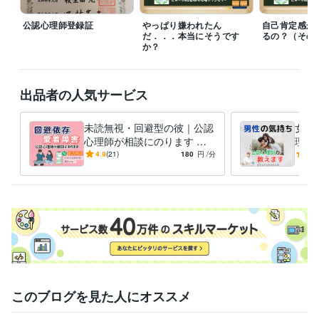
　ただし事前にご相談いただければ臨機応変にご対応が可能ですのでご
安心下さい。

公認心理師登録証
やっぱり嫌われたん
自己肯定感が
だ．．．本当にそうです
るの？（その
■購入前に気になることなどがございましたら、遠慮なくDMからお問い
か？
合わせ下さい。

経験職種
出品者の人気サービス
ライフスタイル・その他 / 講師・インストラクター
経験年数 : 25年
ライフスタイル・その他 / カウンセラー・コーチ
経験年数 : 20年
未読無視・回避型の彼｜公認
女性
心理師が相談にのります 音
理を
職歴
信不通や既読スルー。回避依
に私
4.9
(21)
180
円
/分
5.0
マインドレジリエンス
2020年9月 ~ 現在
存の彼の心理がわかります
認心
公共機関・NPO法人
2011年8月 ~ 2021年8月
英文法メルマガ発行者
1999年3月 ~ 2007年2月
受賞歴
自己肯定感　高めるための５つのステップ
自分を変えるための教科
書
資格・検定
公認心理師
取得年 : 2020年
社会福祉士
取得年 : 2018年
このブログを見た人にオススメ
2級FP技能士
取得年 : 2005年