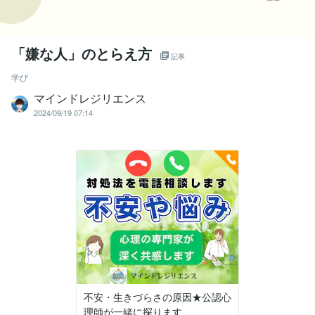
「嫌な人」のとらえ方
記事
学び
マインドレジリエンス
2024/09/19 07:14
不安・生きづらさの原因★公認心
理師が一緒に探ります