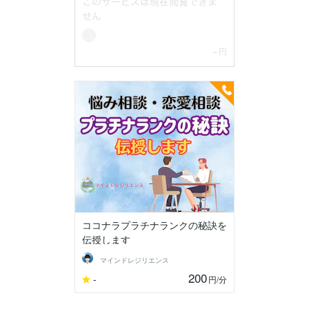
ココナラプラチナランクの秘訣を
伝授します
マインドレジリエンス
200
-
円
/分