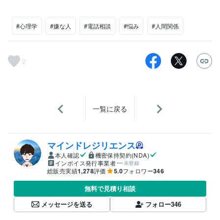
#心理学
#嫌な人
#電話相談
#悩み
#人間関係
2
一覧に戻る
マインドレジリエンス
本人確認
機密保持契約(NDA)
インボイス発行事業者
未登録
総販売実績
1,278
評価
5.0
フォロワー
346
無料で見積り相談
メッセージを送る
フォロー
346