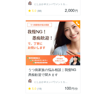
にしおか＠エンパワメントカウンセラー
2,000
5.0
円
(88)
うつ病家族の悩み相談｜我慢NG
愚痴歓迎で聞きます
にしおか＠エンパワメントカウンセラー
100
5.0
円
/分
(19)