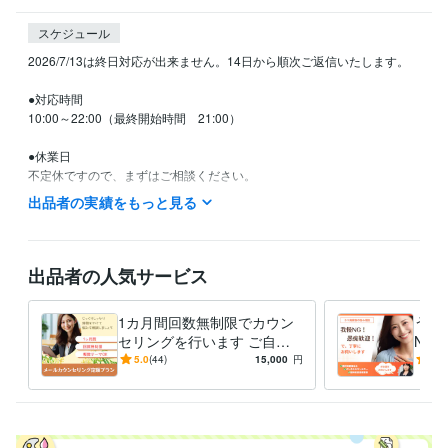
スケジュール
2026/7/13は終日対応が出来ません。14日から順次ご返信いたします。

●対応時間

10:00～22:00（最終開始時間　21:00）

●休業日

不定休ですので、まずはご相談ください。

出品者の実績をもっと見る
資格・検定
精神保健福祉士
取得年 : 2017年
上級心理カウンセラー
取得年 : 2020年
出品者の人気サービス
得意分野
悩み相談・カウンセリング
メールカウンセリング
精神障害者家族の
1カ月間回数無制限でカウン
うつ
ご相談
セリングを行います ご自身
NG
カウンセリング
のお悩み・家族のうつ病・自
保健
5.0
(44)
15,000
円
5.0
悩み相談・カウンセリング
うつ病家族の心理支援
己肯定感を高めたい、など
者に
家族支援