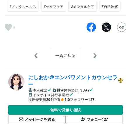
#メンタルヘルス
#セルフケア
#メンタルケア
#自己理解
8
一覧に戻る
にしおか＠エンパワメントカウンセラ
ー
本人確認
機密保持契約(NDA)
インボイス発行事業者
総販売実績
205
評価
5.0
フォロワー
127
無料で見積り相談
メッセージを送る
フォロー
127