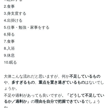
2.食事
3.身支度する
4.出掛ける
5.仕事・勉強・家事をする
6.帰る
7.食事
8.入浴
9.休息
10.眠る
大体こんな流れだと思いますが、何か
不足しているもの
や、
多すぎるもの
、
重点を置き過ぎているもの
はないでし
ょうか。
不足や過剰があっても良いですが
、「どうして不足してい
るか／過剰か」
の
理由を自分で把握できている
でしょう
か。