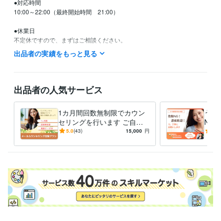
●対応時間

10:00～22:00（最終開始時間　21:00）

●休業日

不定休ですので、まずはご相談ください。

出品者の実績をもっと見る
資格・検定
精神保健福祉士
取得年 : 2017年
上級心理カウンセラー
取得年 : 2020年
出品者の人気サービス
得意分野
悩み相談・カウンセリング
メールカウンセリング
精神障害者家族の
1カ月間回数無制限でカウン
うつ
ご相談
セリングを行います ご自身
NG
カウンセリング
のお悩み・家族のうつ病・自
保健
5.0
(43)
15,000
円
5.0
悩み相談・カウンセリング
うつ病家族の心理支援
己肯定感を高めたい、など
者に
家族支援