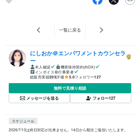
一覧に戻る
にしおか＠エンパワメントカウンセラ
ー
本人確認
機密保持契約(NDA)
インボイス発行事業者
総販売実績
203
評価
5.0
フォロワー
127
無料で見積り相談
メッセージを送る
フォロー
127
スケジュール
2026/7/13は終日対応が出来ません。14日から順次ご返信いたします。
