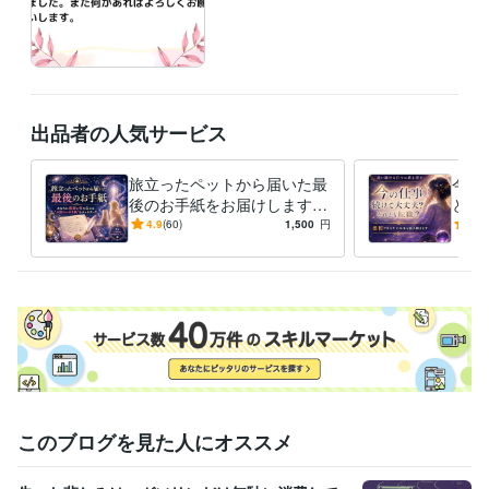
出品者の人気サービス
旅立ったペットから届いた最
今の
後のお手紙をお届けします
とも
あなたに感謝と愛を伝え
転職
4.9
(60)
1,500
円
4.9
る“お別れのお手紙” をチャネ
日々
リング
このブログを見た人にオススメ