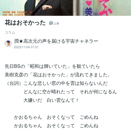
花はおそかった
記事
コラム
潤★高次元の声を届ける宇宙チャネラー
2023/11/04 01:51
先日BSの「昭和は輝いていた」を観ていたら
美樹克彦の「花はおそかった」が流れてきました。
（台詞）こんな悲しい窓の中を雲は知らないんだ
どんなに空が晴れたって それが何になるん
大嫌いだ 白い雲なんて！
かおるちゃん おそくなって ごめんね
かおるちゃん おそくなって ごめんね