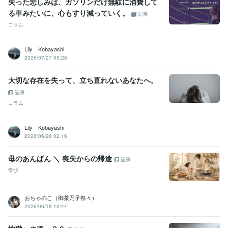
失った悲しみは、ガソリンだけ無駄に消費して
る車みたいに、心もすり減っていく。
記事
コラム
Lily Kobayashi
2026/07/27 05:28
大切な存在を失って、立ち直れないあなたへ。
記事
コラム
Lily Kobayashi
2026/06/28 02:16
母のあんぱん ＼ 喪失からの帰途
記事
学び
おちゃのこ（御茶乃子祭々）
2026/06/18 10:44