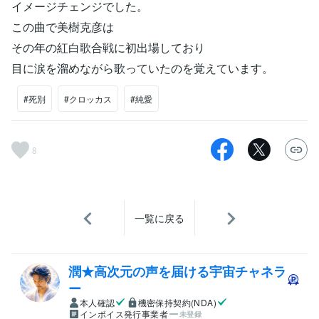
イメージチェンジでした。
この曲で美樹克彦は
その年の紅白歌合戦に初出場しており
目に涙を溜めながら歌っていたのを覚えています。
#死別
#クロッカス
#純愛
8
一覧に戻る
潤★高次元の声を届ける宇宙チャネラ
ー
本人確認
機密保持契約(NDA)
インボイス発行事業者
未登録