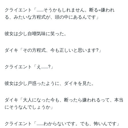
クライエント「......そうかもしれません。断る=嫌われ
る、みたいな方程式が、頭の中にあるんです」
彼女は少し自嘲気味に笑った。
ダイキ「その方程式、今も正しいと思います?」
クライエント「え......?」
彼女は少し戸惑ったように、ダイキを見た。
ダイキ「大人になった今も、断ったら嫌われるって、本当
にそうなんでしょうか」
クライエント「......わからないです。でも、怖いんです」