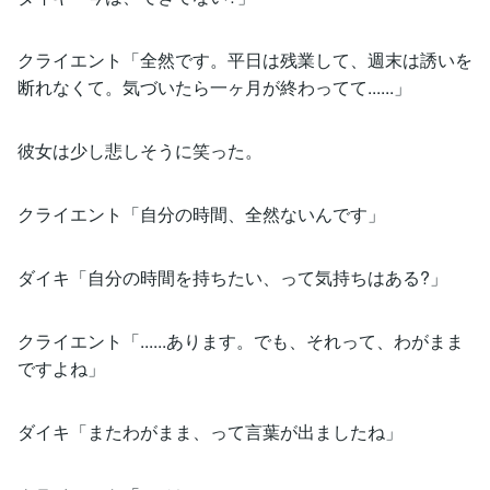
クライエント「全然です。平日は残業して、週末は誘いを
断れなくて。気づいたら一ヶ月が終わってて......」
彼女は少し悲しそうに笑った。
クライエント「自分の時間、全然ないんです」
ダイキ「自分の時間を持ちたい、って気持ちはある?」
クライエント「......あります。でも、それって、わがまま
ですよね」
ダイキ「またわがまま、って言葉が出ましたね」