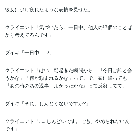
彼女は少し疲れたような表情を見せた。
クライエント「気づいたら、一日中、他人の評価のことば
かり考えてるんです」
ダイキ「一日中......?」
クライエント「はい。朝起きた瞬間から、『今日は誰と会
うかな』『何か頼まれるかな』って。で、家に帰っても、
『あの時のあの返事、よかったかな』って反芻してて」
ダイキ「それ、しんどくないですか?」
クライエント「......しんどいです。でも、やめられないん
です」