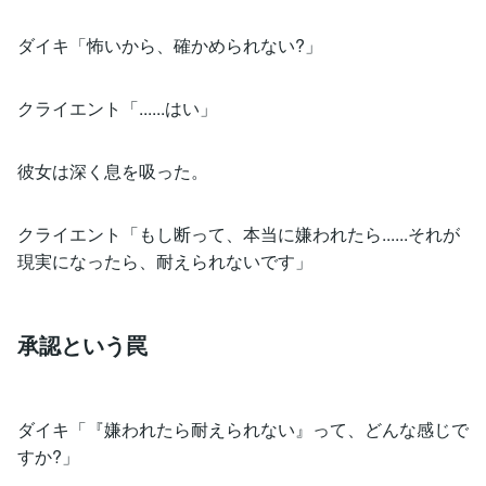
ダイキ「怖いから、確かめられない?」
クライエント「......はい」
彼女は深く息を吸った。
クライエント「もし断って、本当に嫌われたら......それが
現実になったら、耐えられないです」
承認という罠
ダイキ「『嫌われたら耐えられない』って、どんな感じで
すか?」