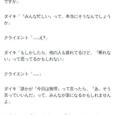
ですか」
ダイキ「『みんな忙しい』って、本当にそうなんでしょう
か」
クライエント「......え?」
ダイキ「もしかしたら、他の人も疲れてるけど、『断れな
い』って思ってるかもしれない」
クライエント「......」
ダイキ「誰かが『今日は無理』って言ったら、『あ、そう
言っていいんだ』って、みんなが楽になるかもしれません
よ」