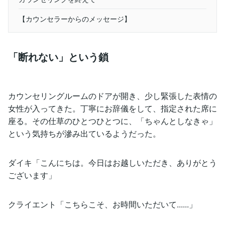
【カウンセラーからのメッセージ】
「断れない」という鎖
カウンセリングルームのドアが開き、少し緊張した表情の
女性が入ってきた。丁寧にお辞儀をして、指定された席に
座る。その仕草のひとつひとつに、「ちゃんとしなきゃ」
という気持ちが滲み出ているようだった。
ダイキ「こんにちは。今日はお越しいただき、ありがとう
ございます」
クライエント「こちらこそ、お時間いただいて......」