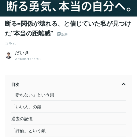
断る=関係が壊れる、と信じていた私が見つけ
た"本当の距離感"
記事
コラム
だいき
2026/01/17 11:13
目次
「断れない」という鎖
「いい人」の鎧
過去の記憶
「評価」という鎖