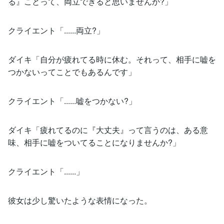
る』ことって、両立できると思いませんか?」
クライエント「......両立?」
ダイキ「自分が疲れてる時に休む。それって、相手に嘘を
つかないってことでもあるんです」
クライエント「......嘘をつかない?」
ダイキ「疲れてるのに『大丈夫』って言うのは、ある意
味、相手に嘘をついてることになりませんか?」
クライエント「......」
彼女は少し驚いたような表情になった。