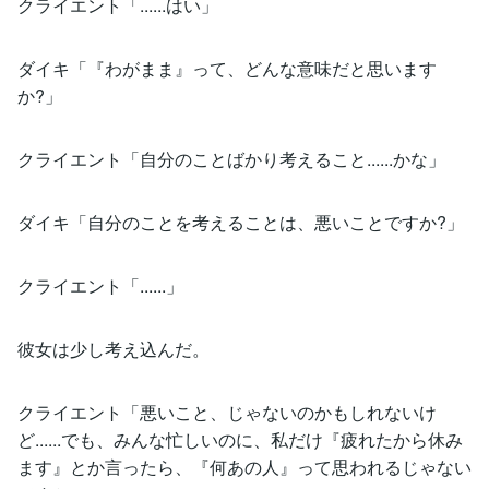
クライエント「......はい」
ダイキ「『わがまま』って、どんな意味だと思います
か?」
クライエント「自分のことばかり考えること......かな」
ダイキ「自分のことを考えることは、悪いことですか?」
クライエント「......」
彼女は少し考え込んだ。
クライエント「悪いこと、じゃないのかもしれないけ
ど......でも、みんな忙しいのに、私だけ『疲れたから休み
ます』とか言ったら、『何あの人』って思われるじゃない