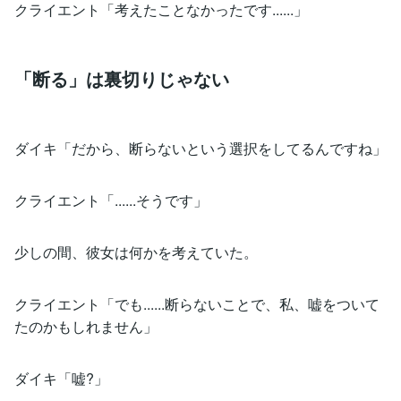
クライエント「考えたことなかったです......」
「断る」は裏切りじゃない
ダイキ「だから、断らないという選択をしてるんですね」
クライエント「......そうです」
少しの間、彼女は何かを考えていた。
クライエント「でも......断らないことで、私、嘘をついて
たのかもしれません」
ダイキ「嘘?」