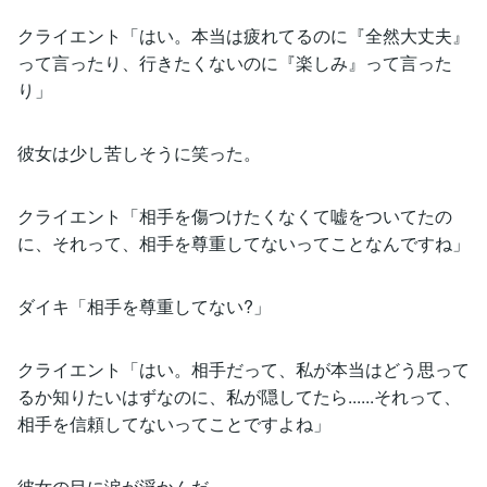
クライエント「はい。本当は疲れてるのに『全然大丈夫』
って言ったり、行きたくないのに『楽しみ』って言った
り」
彼女は少し苦しそうに笑った。
クライエント「相手を傷つけたくなくて嘘をついてたの
に、それって、相手を尊重してないってことなんですね」
ダイキ「相手を尊重してない?」
クライエント「はい。相手だって、私が本当はどう思って
るか知りたいはずなのに、私が隠してたら......それって、
相手を信頼してないってことですよね」
彼女の目に涙が浮かんだ。