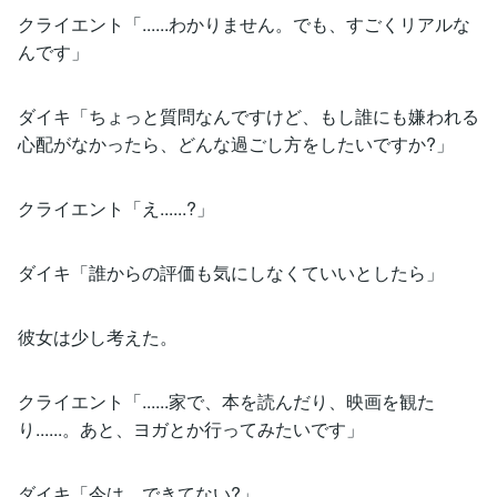
クライエント「......わかりません。でも、すごくリアルな
んです」
ダイキ「ちょっと質問なんですけど、もし誰にも嫌われる
心配がなかったら、どんな過ごし方をしたいですか?」
クライエント「え......?」
ダイキ「誰からの評価も気にしなくていいとしたら」
彼女は少し考えた。
クライエント「......家で、本を読んだり、映画を観た
り......。あと、ヨガとか行ってみたいです」
ダイキ「今は、できてない?」