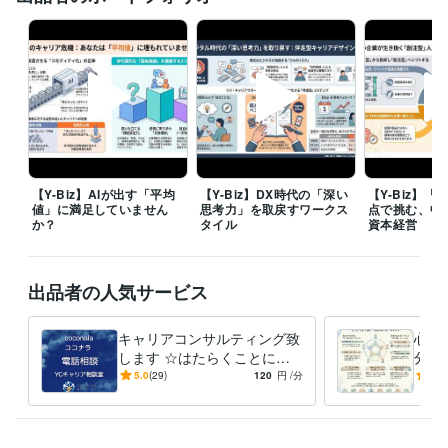
コンサルタント / 経営コンサルタント
経験年数 : 25年
経営・マネジメント / 経営企画・経営戦略
経験年数 : 15年
研究・開発・設計 / 電気・電子制御設計
経験年数 : 5年
職歴
株式会社ナムコ
1980年6月 ~ 1985年2月
1985年3月 ~ 1988年2月
1988年3月 ~ 1990年2月
1990年3月 ~ 1991年2月
1991年3月 ~ 2
005年2月
2005年3月 ~ 2008年2月
株式会社バンダイナムコホールディングス
2008年3月 ~ 2014年2月
【Y-Biz】AIが出す「平均
【Y-Biz】DX時代の「深い
【Y-Biz】
ワイ・キャリアサポーターズ
2014年3月 ~ 現在
値」に満足していません
思考力」を取戻すワークス
点で挑む、中
か？
タイル
資本経営
資格・検定
キャリアコンサルタント
取得年 : 2018年
キャリア・デベロップメント・アドバイザー（CDA）
取得年 : 2018
出品者の人気サービス
年
昇降機検査資格者
取得年 : 1998年
キャリアコンサルティング致
心の
プログラミング言語・フレームワーク
します ☆はたらくことにつ
分を
C:5年
C++:5年
HTML:20年
Java:10年
JavaScript:10年
PHP:5年
いての相談相手☆
変え
5.0
(29)
120
円
/分
5.0
PL/SQL:3年
SQL:3年
VBA:10年
Visual Basic:10年
己受
ビジネス・クリエイティブツール
WordPress:3年
Access:10年
Excel:15年
Google サイト:5年