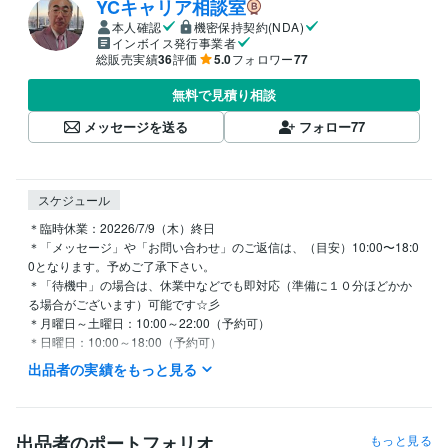
YCキャリア相談室
本人確認
機密保持契約(NDA)
インボイス発行事業者
総販売実績
36
評価
5.0
フォロワー
77
無料で見積り相談
メッセージを送る
フォロー
77
スケジュール
＊臨時休業：20226/7/9（木）終日

＊「メッセージ」や「お問い合わせ」のご返信は、（目安）10:00〜18:0
0となります。予めご了承下さい。

＊「待機中」の場合は、休業中などでも即対応（準備に１０分ほどかか
る場合がございます）可能です☆彡

＊月曜日～土曜日：10:00～22:00（予約可）

＊日曜日：10:00～18:00（予約可）

＊学会・セミナー講演などで臨時休業することがございます。
出品者の実績をもっと見る
経験職種
エンジニア / 情報システム・社内SE
経験年数 : 5年
ゲーム / ゲームプロデューサー・ディレクター・プランナー
経験年
出品者のポートフォリオ
もっと見る
数 : 10年