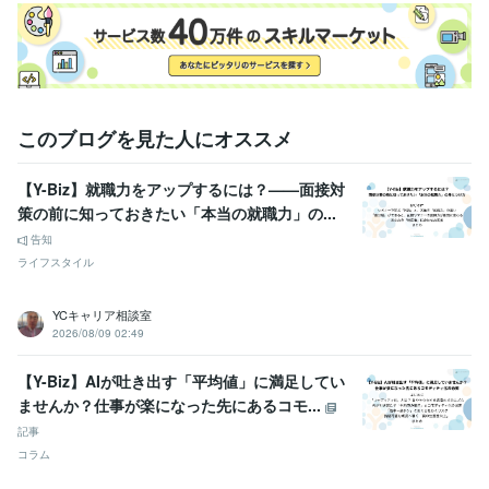
Google スプレッドシート:5年
Google スライド:5年
Google ドキュメント:5年
Numbers:10年
Pages:10年
PowerPoint:10年
Word:10年
STORES:1年
弥生会計:1年
Google Analytics:5年
Microsoft Project:4年
ChatGPT:2年
Bard:1年
Adobe Photoshop:5年
Adobe Illustrator:3年
AutoCAD:5年
このブログを見た人にオススメ
その他ツール
ジョブカード:7年
【Y-Biz】就職力をアップするには？——面接対
得意分野
策の前に知っておきたい「本当の就職力」の...
悩み相談・カウンセリング
キャリアカウンセリング・コンサルティ
告知
ング
ジョブクラフティング・コーチ
ライフスタイル
悩み 仕事 ビジネス
経営
転職
就活
就職
学歴
YCキャリア相談室
日本工業大学
1976年3月 ~ 1980年2月
2026/08/09 02:49
【Y-Biz】AIが吐き出す「平均値」に満足してい
ませんか？仕事が楽になった先にあるコモ...
記事
コラム