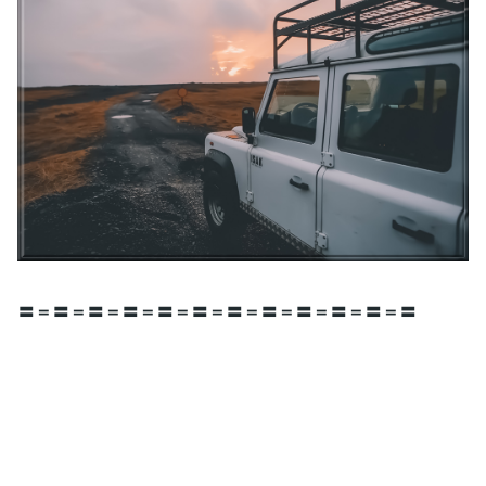
〓＝〓＝〓＝〓＝〓＝〓＝〓＝〓＝〓＝〓＝〓＝〓