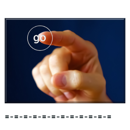
〓＝〓＝〓＝〓＝〓＝〓＝〓＝〓＝〓＝〓＝〓＝〓