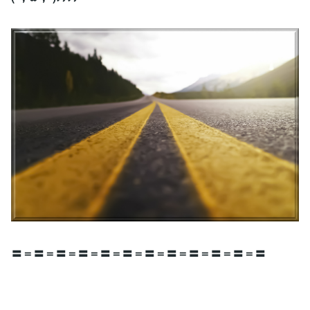
〓＝〓＝〓＝〓＝〓＝〓＝〓＝〓＝〓＝〓＝〓＝〓