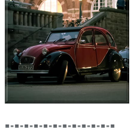
〓＝〓＝〓＝〓＝〓＝〓＝〓＝〓＝〓＝〓＝〓＝〓