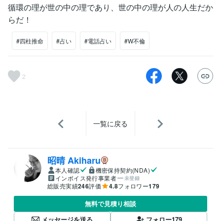
循環の理が世の中の理であり、世の中の理が人の人生だか
らだ！
#四柱推命
#占い
#電話占い
#W不倫
2
一覧に戻る
昭晴 Akiharu
本人確認
機密保持契約(NDA)
インボイス発行事業者
未登録
総販売実績
246
評価
4.8
フォロワー
179
無料で見積り相談
メッセージを送る
フォロー
179