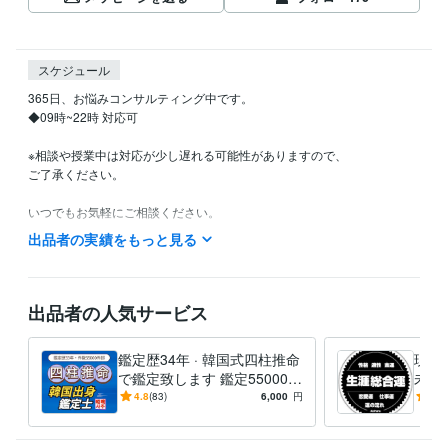
スケジュール
365日、お悩みコンサルティング中です。

◆09時~22時 対応可  

※相談や授業中は対応が少し遅れる可能性がありますので、

ご了承ください。

いつでもお気軽にご相談ください。
出品者の実績をもっと見る
得意分野
占い
六爻占術。相談依頼者が直接、卦を選択 。
四柱推命や六爻占
術で綜合鑑定致します。
四柱推命
六爻占術
易占い
コイン占い
サイコロ占い
筮竹法
出品者の人気サービス
鑑定歴34年 · 韓国式四柱推命
現在
で鑑定致します 鑑定55000件
未来
超・長年蓄積されたノウハウ
定歴
4.8
(83)
6,000
円
4.9
をご体験ください。
四柱