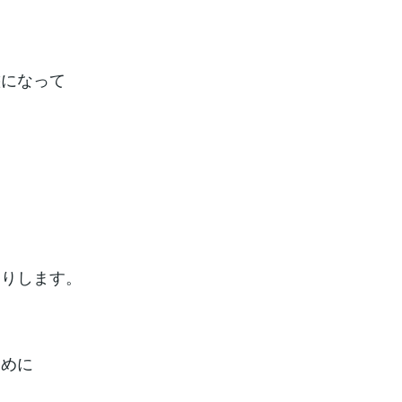
態になって
たりします。
ために