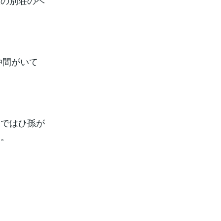
娘の別荘のベ
仲間がいて
今ではひ孫が
よ。