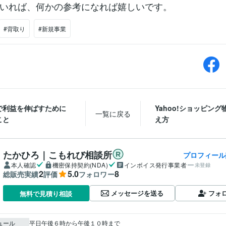
いれば、何かの参考になれば嬉しいです。
#背取り
#新規事業
で利益を伸ばすために
Yahoo!ショッピング
一覧に戻る
こと
え方
たかひろ｜こもれび相談所
プロフィール
本人確認
機密保持契約(NDA)
インボイス発行事業者
未登録
2
5.0
8
総販売実績
評価
フォロワー
メッセージを送る
フォ
無料で見積り相談
ュール
平日午後６時から午後１０時まで
