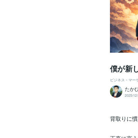
僕が新
ビジネス・マー
たか
2025/12/
背取りに慣