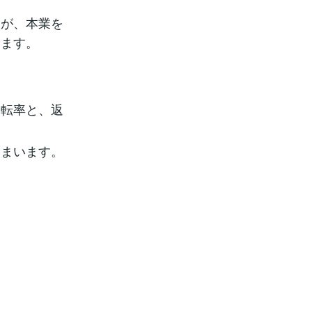
。
すが、本業を
います。
回転率と、返
しまいます。