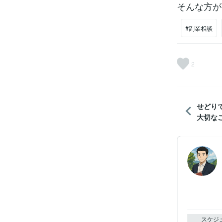
そんな方が
#副業相談
2
せどり
大切な
スケジ