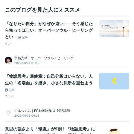
このブログを見た人にオススメ
「なりたい自分」がなぜか遠い——そう感じた
ら知ってほしい、オーバーソウル・ヒーリング
とい...
記事
占い
宇髄光精｜オーバーソウル・ヒーリング
2026/08/04 01:49
『物語思考』最終章：自己分析はいらない。人
生の「名場面」を描き、小さな決断を重ねよう
記事
コラム
山本つぐみ｜PR動画制作 ＆ 対話講師
2026/08/03 06:38
意思の強さより「環境」が9割！『物語思考』に