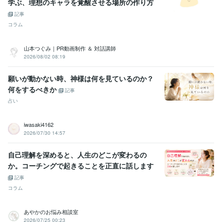
学ぶ、理想のキャラを覚醒させる場所の作り方
記事
コラム
山本つぐみ｜PR動画制作 ＆ 対話講師
2026/08/02 08:19
願いが動かない時、神様は何を見ているのか？
何をするべきか
記事
占い
iwasaki4162
2026/07/30 14:57
自己理解を深めると、人生のどこが変わるの
か。コーチングで起きることを正直に話します
記事
コラム
あやかのお悩み相談室
2026/07/25 00:23