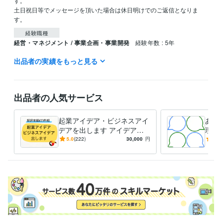
す。

土日祝日等でメッセージを頂いた場合は休日明けでのご返信となりま
経験職種
経営・マネジメント / 事業企画・事業開発
経験年数 : 5年
出品者の実績をもっと見る
受賞歴
シゴクリ（ビジネスアイデアメディア）ブログ運営
udemy講座「リ
サーチとアイデア出しのやり方」
出品者の人気サービス
ビジネス・クリエイティブツール
Excel:20年
PowerPoint:10年
Word:20年
起業アイデア・ビジネスアイ
あな
得意分野
デアを出します アイデアに
理す
ビジネス代行・事務代行
ビジネスアイデア出し
困った方向け。ビジネスアイ
カッ
5.0
(222)
30,000
円
4.9
ビジネス
企画
アイデア
新規事業
デア出しまくり！
乗り