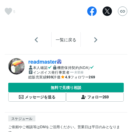
5
一覧に戻る
readmaster
本人確認
機密保持契約(NDA)
インボイス発行事業者
未登録
総販売実績
939
評価
4.9
フォロワー
269
無料で見積り相談
メッセージを送る
フォロー
269
スケジュール
ご依頼やご相談等はDMをご活用ください。営業日は平日のみとなりま