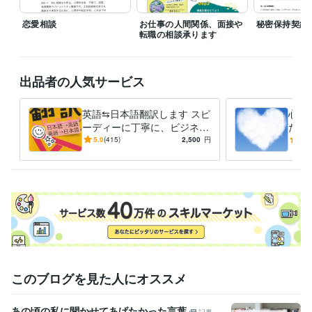
資格・検定
小学校教諭免許
取得年 : 2003年
恋愛相談
お仕事の人間関係、面接や
秘密保持契約
中学校教諭免許
取得年 : 2003年
転職の相談承ります
高等学校教諭免許
取得年 : 2003年
心理カウンセラー ベーシック
取得年 : 2009年
TOEIC
取得年 : 2020年
出品者の人気サービス
ビジネス・クリエイティブツール
英語⇆日本語翻訳します スピ
心の
Excel:20年
Google サイト:20年
Google スプレッドシート:5年
ーディーに丁寧に、ビジネ
たし
PowerPoint:20年
Word:20年
SAP:8年
ChatGPT:0年
ス・一般英語⇆日本語翻訳し
験、
5.0
(415)
2,500
円
5.0
ます！
育て
学歴
国立大学
2000年3月 ~ 2004年2月
このブログを見た人にオススメ
あの頃の私に聞かせてあげたかった言葉