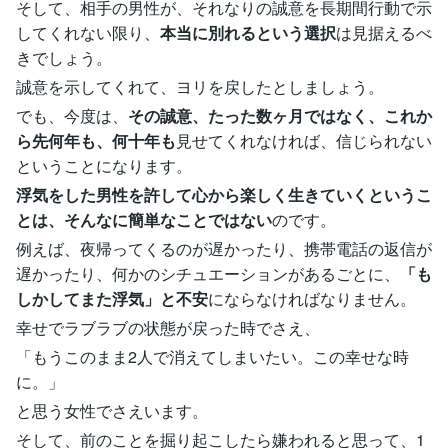
そして、相手の男性が、それなりの誠意を長期間行動で示
してくれない限り、
本当に別れるという選択
は見据えるべ
きでしょう。
誠意を示してくれて、ヨリを戻したとしましょう。
でも、今度は、
その誠意、たった数ヶ月ではなく、これか
ら先何年も、何十年も
見せてくれなければ、信じられない
ということになります。
浮気をした男性を許して心から楽しく生きていくというこ
とは、そんなに簡単なことではない
のです。
例えば、夜帰ってくるのが遅かったり、携帯電話の返信が
遅かったり、何かのシチュエーションがあるごとに、
「も
しかしてまた浮気」と不安
にならなければなりません。
幸せでラブラブの状態が戻った時でさえ、
「もうこのまま2人で消えてしまいたい。この幸せな時
に。」
と思う女性でさえいます。
そして、前のことを掘り起こしたら嫌われると思って、1