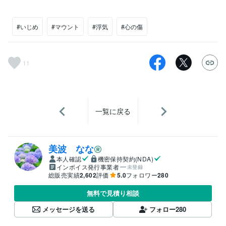
#いじめ
#マウント
#浮気
#心の傷
11
一覧に戻る
美波 なな
本人確認
機密保持契約(NDA)
インボイス発行事業者
未登録
総販売実績
2,602
評価
5.0
フォロワー
280
無料で見積り相談
メッセージを送る
フォロー
280