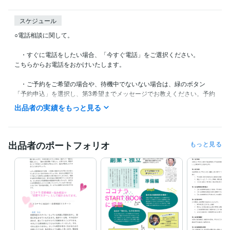
スケジュール
○電話相談に関して。

　・すぐに電話をしたい場合、「今すぐ電話」をご選択ください。

こちらからお電話をおかけいたします。

　・ご予約をご希望の場合や、待機中でないない場合は、緑のボタン
「予約申込」を選択し、第3希望までメッセージでお教えください。予約
日時を設定させていただきます。(こちらを選択いただいた場合、すぐに
出品者の実績をもっと見る
電話をおかけすることはできません。)

・リピーターのお客様は、カルテを確認してからお電話をかけさせてい
ただきますので、少しお時間を頂戴する場合があります。

出品者のポートフォリオ
もっと見る
○翻訳依頼

　いつでもご連絡、ご購入ください。

　お返事できる時に返信いたします。
経験職種
管理 / 知的財産・特許
経験年数 : 4年
人事 / 制度企画・組織開発
経験年数 : 5年