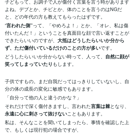
子どもって、お調子で人が傷付く言葉を言う時があります
よね。デブとか、チビとか、体のことを言うのはNGだ
と、どの年代の方も教えてもらったはずです。
”
言われた側”
って、「やめろよ！」とか、「オレ、私は傷
付いたんだ！」ということを真面目な顔で言い返すことが
できたらいいのですが、
大抵はどうしたらいいか分から
ず、ただ傷付いているだけのことの方が多い
です。
どうしたらいいか分からない時って、人って、
自然に顔が
笑ってしまっていたり
もします。
子供ですもの。まだ自我だってはっきりしていないし、自
分の体の成長の変化に敏感でもあります。
「自分って他の人と違うのかな？」
それだけで深く傷付きますし、言われた
言葉は棘
となり、
永遠に心に刺さって抜けない
こともあります。
私は、そんなことを聞いてしまったら、事情を確認した上
で、もしくは現行犯の場合ですが、