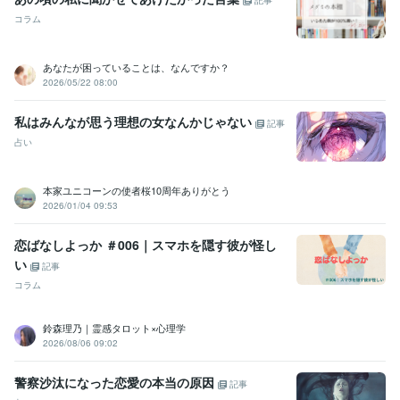
記事
コラム
あなたが困っていることは、なんですか？
2026/05/22 08:00
私はみんなが思う理想の女なんかじゃない
記事
占い
本家ユニコーンの使者桜10周年ありがとう
2026/01/04 09:53
恋ばなしよっか ＃006｜スマホを隠す彼が怪し
い
記事
コラム
鈴森理乃｜霊感タロット×心理学
2026/08/06 09:02
警察沙汰になった恋愛の本当の原因
記事