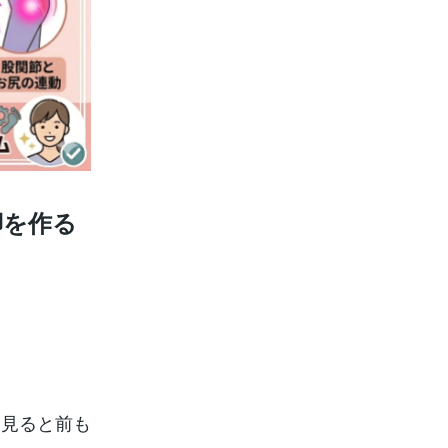
脚を作る
を見ると前も