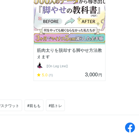
筋肉太りを脱却する脚やせ方法教
えます
【On Leg Line】
3,000
5.0
円
(1)
#スクワット
#前もも
#筋トレ