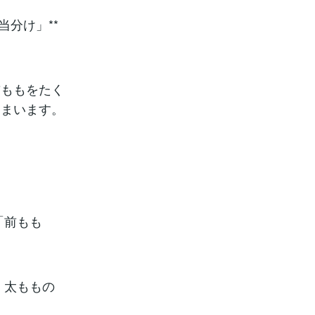
分け」**
前ももをたく
しまいます。
「前もも
、太ももの