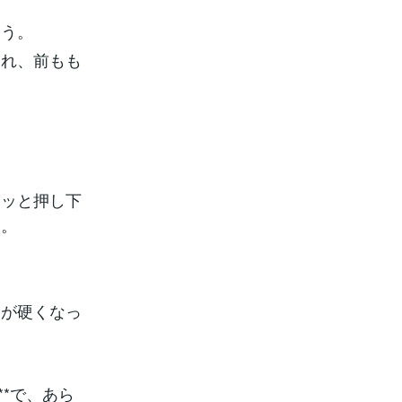
ょう。
され、前もも
ーッと押し下
う。
節が硬くなっ
*で、あら