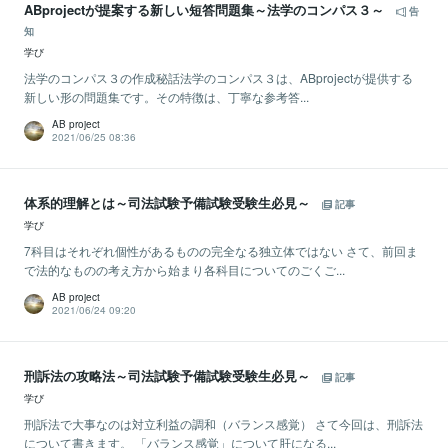
ABprojectが提案する新しい短答問題集～法学のコンパス３～
告
知
学び
法学のコンパス３の作成秘話法学のコンパス３は、ABprojectが提供する
新しい形の問題集です。その特徴は、丁寧な参考答...
AB project
2021/06/25 08:36
体系的理解とは～司法試験予備試験受験生必見～
記事
学び
7科目はそれぞれ個性があるものの完全なる独立体ではない さて、前回ま
で法的なものの考え方から始まり各科目についてのごくご...
AB project
2021/06/24 09:20
刑訴法の攻略法～司法試験予備試験受験生必見～
記事
学び
刑訴法で大事なのは対立利益の調和（バランス感覚） さて今回は、刑訴法
について書きます。 「バランス感覚」について肝になる...