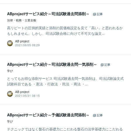
ABprojectサービス紹介～司法試験過去問添削～
記事
法律・税務・士業全般
高リピートの圧倒的実績と添削の質価格設定を見て「高い」と思われるか
もしれません。しかし、司法試験合格に向けて不可欠な論文...
AB project
2021/06/05 08:29
ABprojectサービス紹介～司法試験過去問一気添削～
記事
学び
とってもお得な添削サービス 司法試験過去問一気添削は、司法試験論文式
試験科目である ・憲法 ・行政法 ・民法 ・商法 ・...
AB project
2021/05/31 08:15
ABprojectサービス紹介～予備試験過去問添削～
記事
学び
テクニックではなく盤石の基礎力にこだわる盤石の法学基礎力にこだわる