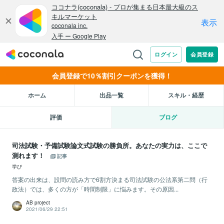
会員登録で10％割引クーポンを獲得！
ホーム
出品一覧
スキル・経歴
評価
ブログ
司法試験・予備試験論文式試験の勝負所。あなたの実力は、ここで
測れます！
記事
学び
答案の出来は、設問の読み方で6割方決まる司法試験の公法系第二問（行
政法）では、多くの方が「時間制限」に悩みます。その原因...
AB project
2021/06/29 22:51