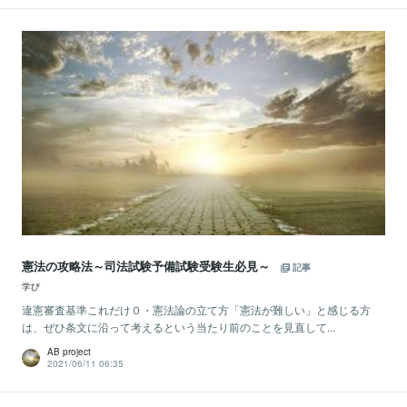
憲法の攻略法～司法試験予備試験受験生必見～
記事
学び
違憲審査基準これだけ０・憲法論の立て方「憲法が難しい」と感じる方
は、ぜひ条文に沿って考えるという当たり前のことを見直して...
AB project
2021/06/11 06:35