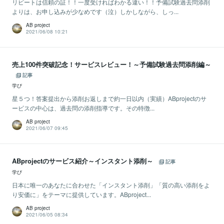
リピートは信頼の証！！一度受ければわかる違い！！予備試験過去問添削
よりは、お申し込みが少なめです（泣）しかしながら、しっ...
AB project
2021/06/08 10:21
売上100件突破記念！サービスレビュー！～予備試験過去問添削編～
記事
学び
星５つ！答案提出から添削お返しまで約一日以内（実績）ABprojectのサ
ービスの中心は、過去問の添削指導です。その特徴...
AB project
2021/06/07 09:45
ABprojectのサービス紹介～インスタント添削～
記事
学び
日本に唯一のあなたに合わせた「インスタント添削」「質の高い添削をよ
り安価に」をテーマに提供しています。ABproject...
AB project
2021/06/05 08:34