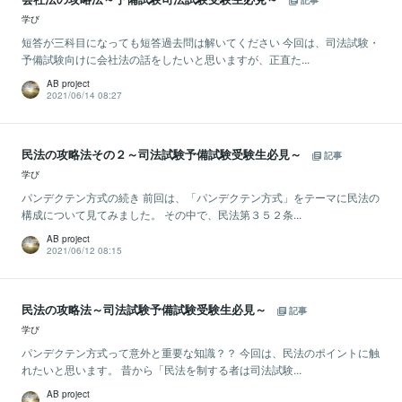
記事
学び
短答が三科目になっても短答過去問は解いてください 今回は、司法試験・
予備試験向けに会社法の話をしたいと思いますが、正直た...
AB project
2021/06/14 08:27
民法の攻略法その２～司法試験予備試験受験生必見～
記事
学び
パンデクテン方式の続き 前回は、「パンデクテン方式」をテーマに民法の
構成について見てみました。 その中で、民法第３５２条...
AB project
2021/06/12 08:15
民法の攻略法～司法試験予備試験受験生必見～
記事
学び
パンデクテン方式って意外と重要な知識？？ 今回は、民法のポイントに触
れたいと思います。 昔から「民法を制する者は司法試験...
AB project