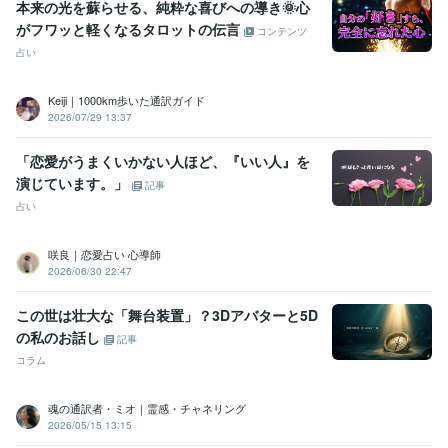
本来の光を蘇らせる、純粋な喜びへの導き🌞心
がフワッと軽くなるタロットの伝言
コンテンツ
占い
Keiji｜1000km歩いた通訳ガイド
2026/07/29 13:37
「恋愛がうまくいかない人ほど、『いい人』を
演じています。」
記事
占い
咲良｜恋愛占い 心導師
2026/06/30 22:47
この世は壮大な「舞台装置」？3Dアバターと5D
の私のお話し
記事
コラム
魂の通訳者・ミオ｜霊感・チャネリング
2026/05/15 13:15