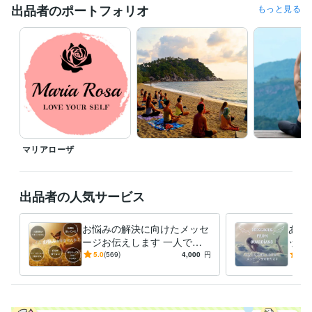
また、講座・イベント・出張などの都合により、通常より返信にお時間
出品者のポートフォリオ
もっと見る
をいただく日もございます。

何卒ご理解いただけますようお願いいたします。
経験職種
クリエイター / ライター・編集
経験年数 : 15年
クリエイター / 翻訳家・通訳
経験年数 : 15年
クリエイター / 音楽家・作曲家・作詞家
経験年数 : 10年
メディア・出版・広告 / 記者・ジャーナリスト
経験年数 : 15年
メディア・出版・広告 / 編集・エディター・デスク・校正
経験年数 :
15年
マリアローザ
資格・検定
全米ヨガアライアンスRYT200
取得年 : 2019年
アロマコーディネーター
取得年 : 2019年
出品者の人気サービス
認定レイキティーチャー
取得年 : 2018年
その他ツール
お悩みの解決に向けたメッセ
あな
チャネリング:6年
ージお伝えします 一人で悩
レイキヒーリング:6年
ッセ
むのは終わりにしませんか？
やマ
過去生リーディング・ヒーリング:6年
ヒプノセラピー:6年
5.0
(569)
4,000
円
5.0
心を込めてサポートします！
を知
クリスタル＆パワーストーン鑑定・ヒーリング:5年
数秘術:5年
う
四柱推命:5年
九星気学:5年
得意分野