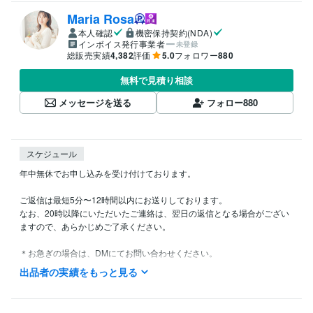
Maria Rosa
本人確認
機密保持契約(NDA)
インボイス発行事業者
未登録
総販売実績
4,382
評価
5.0
フォロワー
880
無料で見積り相談
メッセージを送る
フォロー
880
スケジュール
年中無休でお申し込みを受け付けております。

ご返信は最短5分〜12時間以内にお送りしております。

なお、20時以降にいただいたご連絡は、翌日の返信となる場合がござい
ますので、あらかじめご了承ください。

＊お急ぎの場合は、DMにてお問い合わせください。

ただし、まれに気づかないことがございます。

出品者の実績をもっと見る
数日経っても返信がない場合は、大変お手数ですが再度ご連絡いただけ
ますと幸いです。
