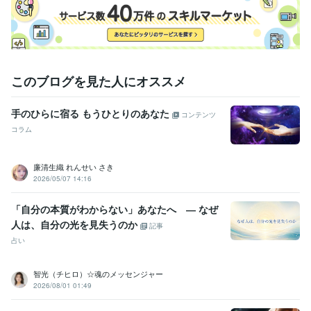
占い
チャネリングとリーディング
スピリチュアル
悩み相談・カウンセリング
遠隔レイキヒーリング
ヒーリング
語学力
このブログを見た人にオススメ
英語
ビジネスレベル
手のひらに宿る もうひとりのあなた
コンテンツ
コラム
廉清生織 れんせい さき
2026/05/07 14:16
「自分の本質がわからない」あなたへ ― なぜ
人は、自分の光を見失うのか
記事
占い
智光（チヒロ）☆魂のメッセンジャー
2026/08/01 01:49