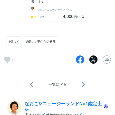
済します
なおこ✨ニュージーランドNo1鑑定士✨
4,000
5.0
円
/30分
(24)
#傷つく
#傷つく事からの解放
15
一覧に戻る
なおこ✨ニュージーランドNo1鑑定士
✨
本人確認
機密保持契約(NDA)