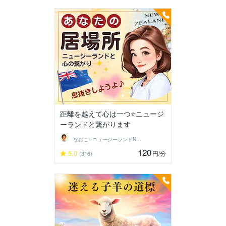
距離を越えて心は一つ⭐ニュージ
ーランドと繋がります
なおこ✨ニュージーランドNo1鑑定士✨
120
5.0
円
/分
(316)