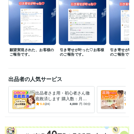
もし離席中でしたら

お気軽にDMくださいね

気づき次第すぐにお返事いたします♡

✰⋆｡:ﾟ･*☽:ﾟ･⋆｡✰⋆｡:ﾟ･*☽

願望実現された、お客様の
引き寄せが叶った♡お客様
引き寄せが叶
南半球・ニュージーランドの大自然の中で

ご報告です。
のご報告です。
のご報告です
タロットと森の精霊がつながるタイミングに

心を澄ませてリーディングを行っています

週末はご依頼が重なることが多いため

出品者の人気サービス
「今」必要と感じた方は、お早めに

ご相談くださいませ

出品者さま用・初心者さん徹
有資
·✰⋆｡:ﾟ･*☽:ﾟ･⋆｡✰⋆｡:ﾟ･*

底救済します 購入数：月３
ング
０件→１００件に増えた時に
身体
5.0
(24)
4,000
円
/30分
5.0
すべてのご縁が

やった事全て教えるよ♡
愛・
最もふさわしいときに

へ整
結ばれますように…

※「待機中」でない時でも
