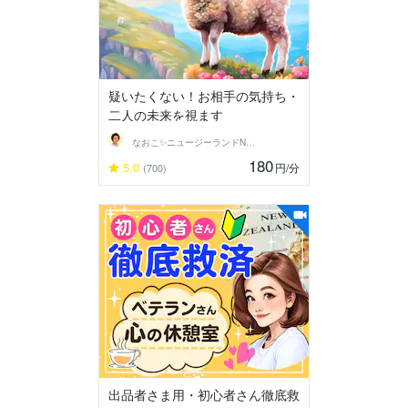
疑いたくない！お相手の気持ち・
二人の未来を視ます
なおこ✨ニュージーランドNo1鑑定士✨
180
5.0
円
/分
(700)
出品者さま用・初心者さん徹底救