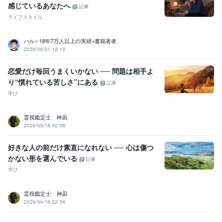
感じているあなたへ
容を高める 
✅高い共感能力でお聴きします
記事
占い
✅遠隔レイキヒーリング
✅依存させないオラクルカードリーデ
ライフスタイル
ィング
✅潜在意識からのタロットリーディング
ハル✨18年7万人以上の実績×書籍著者
語学力
2026/06/01 12:19
英語
ビジネスレベル
恋愛だけ毎回うまくいかない ── 問題は相手よ
り“慣れている苦しさ”にある
記事
学び
霊視鑑定士 神凪
2026/05/18 00:08
好きな人の前だけ素直になれない ── 心は傷つ
かない形を選んでいる
記事
学び
霊視鑑定士 神凪
2026/04/16 22:54