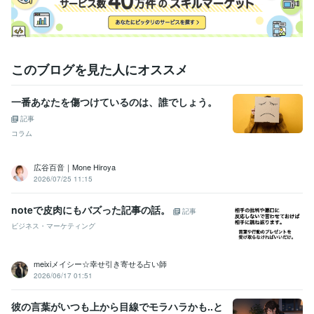
タイミングが合えばご対応可能

な場合があります

お気軽にDMでご相談くださいね
経験職種
このブログを見た人にオススメ
ライフスタイル・その他 / 講師・インストラクター
経験年数 : 15年
一番あなたを傷つけているのは、誰でしょう。
受賞歴
ニュージーランドで紡いだ20年の物語～好きな国で自由に生きる
記事
「私なんて」から卒業する本　(Kindle出版)
Amazon売れ筋ランキン
コラム
グ１位・４冠達成
Amazonランキング「自己肯定・啓発カテゴリー」
１位 
Amazonランキング「海外旅行カテゴリー」１位 
Amazonラン
広谷百音｜Mone Hiroya
キング「歴史・地理カテゴリー」１位 
Amazonランキング「感情・
2026/07/25 11:15
自己啓発カテゴリー」１位 
noteで皮肉にもバズった記事の話。
記事
資格・検定
認定レイキヒーラー
取得年 : 2005年
ビジネス・マーケティング
メンタルケアカウンセラー
取得年 : 2023年
meixiメイシー☆幸せ引き寄せる占い師
得意分野
2026/06/17 01:51
悩み相談・カウンセリング
✅NZ式ガチの引き寄せ教えます
✅離婚/
恋愛/親子関係/不倫/片思い
✅恋愛・占い依存からの脱却
✅ご相談者
彼の言葉がいつも上から目線でモラハラかも..と
様の能力開花
✅気付く力と前に進む行動力
✅過去の傷を癒し自己受