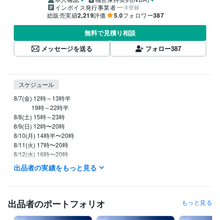
インボイス発行事業者
未登録
総販売実績
2,219
評価
5.0
フォロワー
387
無料で見積り相談
メッセージを送る
フォロー
387
スケジュール
8/7(金) 12時～13時半

            19時～22時半

8/8(土) 15時～23時

8/9(日) 12時〜20時

8/10(月) 14時半〜20時

8/11(火) 17時〜20時

8/12(水) 16時〜20時

8/13(木) 17時半〜20時

出品者の実績をもっと見る
✰⋆｡:ﾟ･*☽:ﾟ･⋆｡✰⋆｡:ﾟ･*☽

上記の時間帯に待機していますが

時々ちょこっと席を外して

出品者のポートフォリオ
もっと見る
心を整えるミニ瞑想タイム

を取っていることがあります☺️
