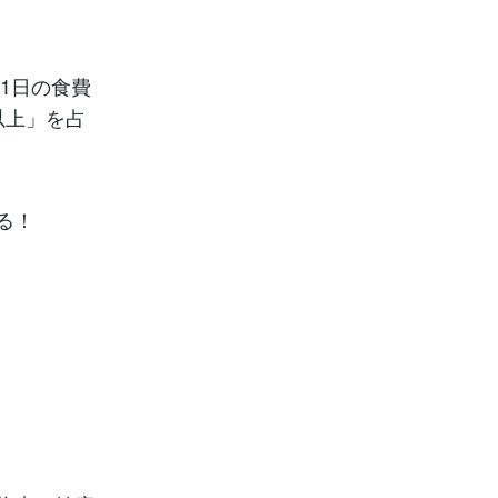
1日の食費
以上」を占
る！