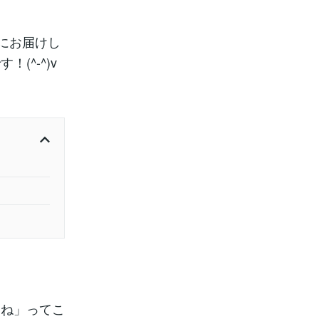
にお届けし
^-^)v
よね」ってこ