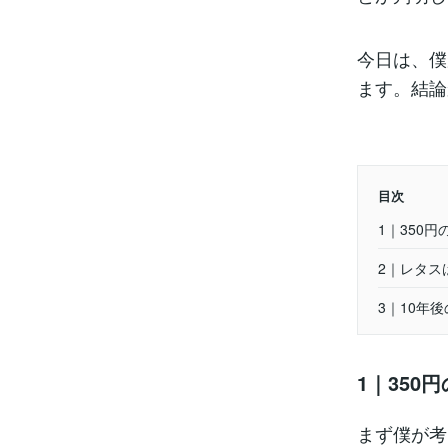
今日は、僕
ます。結論
目次
1｜350
2｜レタス
3｜10年
1｜350
まず僕が考