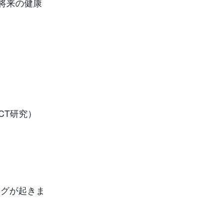
将来の健康
CT研究）
！
ングが起きま