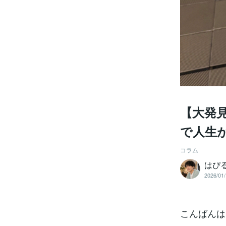
【大発見
で人生が
コラム
はぴ
2026/01/
こんばんはー！