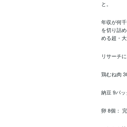
と。
年収が何千
を切り詰め
める超・大
リサーチに
鶏むね肉 3
納豆 9パ
卵 8個：