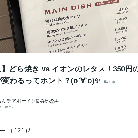
】どら焼き vs イオンのレタス！350円
変わるってホント？(о´∀`о)✨
記事
るんチアボーイ✨長谷部悠斗
16 10:25
( ´ 2 ` )ﾉ