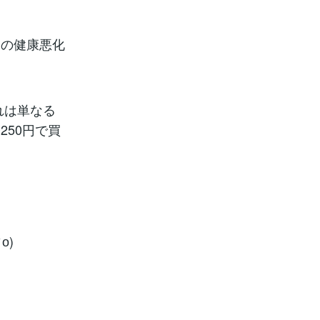
ての健康悪化
れは単なる
50円で買
о)