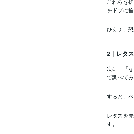
これらを捨
をドブに捨
ひえぇ、恐ろ
2｜レタ
次に、「な
で調べて
すると、ベ
レタスを先
す。