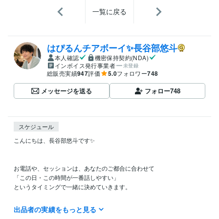
一覧に戻る
はぴるんチアボーイ✨長谷部悠斗
本人確認
機密保持契約(NDA)
インボイス発行事業者
未登録
総販売実績
947
評価
5.0
フォロワー
748
メッセージを送る
フォロー
748
スケジュール
こんにちは、長谷部悠斗です✨

お電話や、セッションは、あなたのご都合に合わせて

「この日・この時間が一番話しやすい」

というタイミングで一緒に決めていきます。

「ちょっと話したいな」と思ったときに、

出品者の実績をもっと見る
気軽に声をかけてもらえたら嬉しいです。
