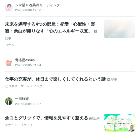
リティ
10000km歩きの実践記
長距離ウォーク実践講座
ラグジュア
シマ望✴ 魂共鳴リーディング
リーホテルで働きたいひとのために
無職でもプレイフルに生きる
2026/08/06 12:50
真・自己分析
自分マニュアル制作講座
クレド制作実践セミナー
大
学生のための実践プレゼン講座
山手線ウォーキングマスター
未来を処理する4つの部屋：杞憂・心配性・楽
観・余白が織りなす「心のエネルギー収支」
資格・検定
Tカウンセリングマスタークラス修了
取得年 : 2019年
記事
プレイフルトレーナー
取得年 : 2015年
コラム
ビジネス・クリエイティブツール
骨格屋ossan
ChatGPT:3年
Adobe Photoshop:15年
Adobe Premiere Pro:15年
2026/08/05 01:04
iMovie:7年
VLLO:2年
InShot:3年
仕事の充実が、休日まで楽しくしてくれるという話
得意分野
記事
生成AI活用・開発・制作
ChatGPT
ビジネス・マーケティング
一川航輝
2026/08/04 02:27
余白とグリッドで、情報を見やすく整える
記事
デザイン・イラスト