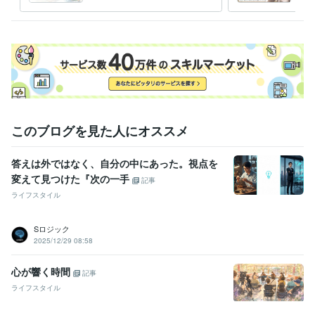
やり思考 → 伝わる思考へ✨
の達
接続に数分かかる場合があります。

そのときは一度切ってかけ直すなど、

こちらから必ず対応しますので、

「私のせいかな…？」と気にしなくて大丈夫です。

あなたの一日が、

今よりほんの少しでもラクになりますように✨
このブログを見た人にオススメ
経験職種
AI・機械学習 / プロンプトエンジニア
経験年数 : 2年
答えは外ではなく、自分の中にあった。視点を
ライフスタイル・その他 / カウンセラー・コーチ
経験年数 : 10年
変えて見つけた『次の一手
ライフスタイル・その他 / キャリア・資格アドバイザー
経験年数 : 1
記事
0年
ライフスタイル
受賞歴
Sロジック
歩く万歩計のダイエット報告記
みるみるうちに楽になる言い訳メソ
2025/12/29 08:58
ッド
コラボ対談:ラグジュアリーウォーキングの魅力
ラグジュアリー
とホテルの体験記
ラグジュアリーウォーキング実践編　フィールド
心が響く時間
記事
ワーク
勉強法・記憶法コンテンツ対談
日本の若者文化紹介 in Germ
ライフスタイル
any
歩く万歩計のウォーキングマニュアル
フロー体験とプレイフ
ル
ポジティブ心理学とプレイフルな学び体験
高級ホテルのホスピタ