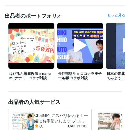
出品者のポートフォリオ
もっと見る
通話環境について、先にお伝えしておきますね

基本的には、静かな場所からイヤホンマイクでお繋ぎします。

ときどき、ぼく自身の頭をクリアにするために、

人の少ない道をゆっくり歩きながらお話しすることがあります。

そのぶん、

すぐお繋ぎできなかったり

周りの音が気になりそうなときは、

必ず場所を変えるようにしていますが、

はぴるん家庭教師 × nana
長谷部悠斗 × ココナラ王子
日本の東北地
mi ナナミ コラボ対談
一条響 コラボ対談
てみよう！
「少し聞こえづらいかも…？」

と感じたら、その場で遠慮なく教えてください。

出品者の人気サービス
すぐに立ち止まる・場所を変えるなどして、

あなたの声がいちばん聞き取りやすい状態を

優先します。

ChatGPTにズバリ伝わる！一
自分
緒にお手伝いします プロン
口ぐ
また、ココナラ側の回線状況によって

プトの暗記はもう卒業！ぼん
めな
-
(1)
4,500
円
/30分
5.0
まれに音が途切れたり、
