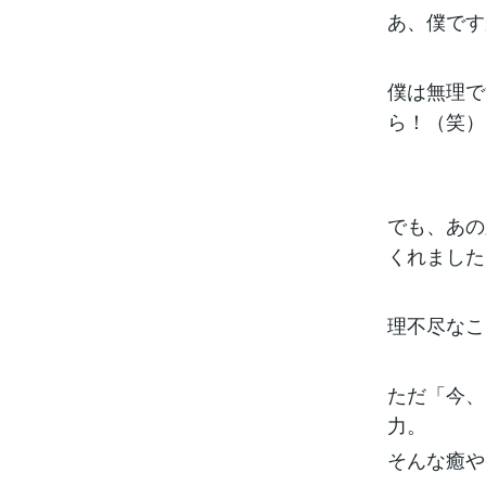
あ、僕です
僕は無理で
ら！（笑）
でも、あの
くれました
理不尽なこ
ただ「今、
力。
そんな癒や