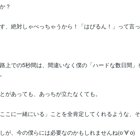
か？
す、絶対しゃべっちゃうから！「はぴるん！」って言
路上での5秒間は、間違いなく僕の「ハードな数日間」
。
とがあっても、あっちが立たなくても。
ここに一緒にいる」ことを全肯定してくれるような、
しが、今の僕らには必要なのかもしれませんね(о´∀`о)