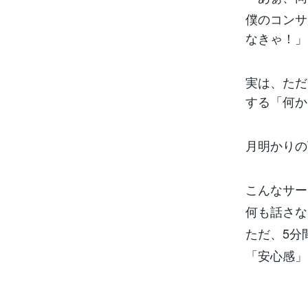
僕のコンサ
なきゃ！」
実は、ただ
する「何か
月明かりの
こんなサー
何も話さな
ただ、5分
「安心感」