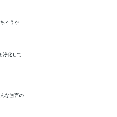
っちゃうか
を浄化して
そんな無言の