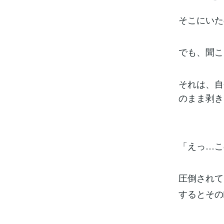
そこにいた
でも、聞こ
それは、自
のまま剥き
「えっ…こ
圧倒されて
するとその