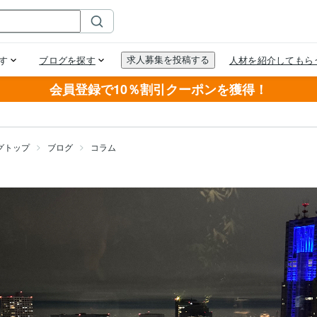
会員登録で10％割引クーポンを獲得！
グトップ
ブログ
コラム