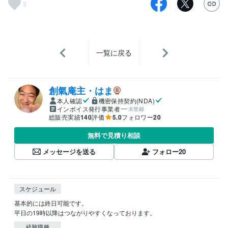
3
一覧に戻る
創氣庵主・はま
本人確認
機密保持契約(NDA)
インボイス発行事業者
未登録
総販売実績
140
評価
5.0
フォロワー
20
無料で見積り相談
メッセージを送る
フォロー
20
スケジュール
基本的には終日可能です。

平日の19時以降はつながりやすくなっております。
経験職種