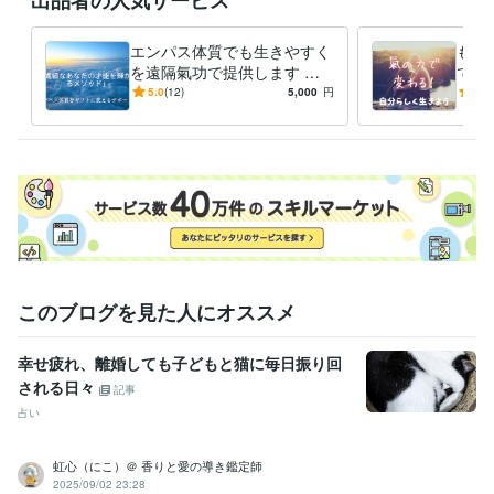
エンパス体質でも生きやすく
もう
を遠隔氣功で提供します も
で気
う自分を後回しにする生き方
「断
5.0
(12)
5,000
円
5.0
はやめよう！エンパスをギフ
に舐
トへ
ら変
このブログを見た人にオススメ
幸せ疲れ、離婚しても子どもと猫に毎日振り回
される日々
記事
占い
虹心（にこ）＠ 香りと愛の導き鑑定師
2025/09/02 23:28