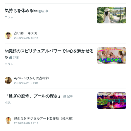
気持ちを休める🛌
記事
コラム
占い師 ・キスカ
2026/07/25 12:45
✨笑顔のスピリチュアルパワーで✨心を輝かせる
✨
記事
コラム
4you⭐︎ ✨ひかりの占術師
2026/07/21 01:01
「泳ぎの恐怖、プールの深さ」
記事
小説
鏡面反射デジタルアート製作所（鈴木穣）
2026/07/09 11:11