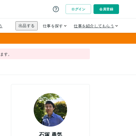
れます。
石塚 勇気