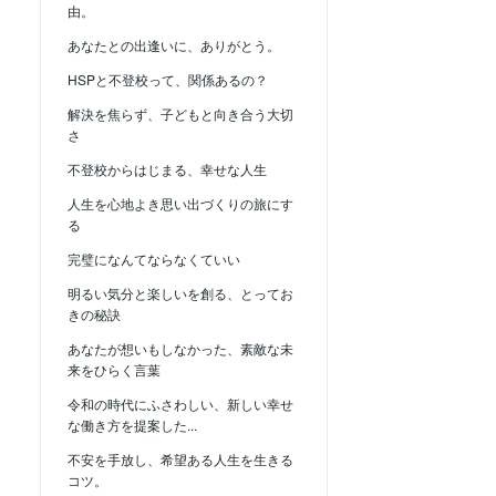
由。
あなたとの出逢いに、ありがとう。
HSPと不登校って、関係あるの？
解決を焦らず、子どもと向き合う大切
さ
不登校からはじまる、幸せな人生
人生を心地よき思い出づくりの旅にす
る
完璧になんてならなくていい
明るい気分と楽しいを創る、とってお
きの秘訣
あなたが想いもしなかった、素敵な未
来をひらく言葉
令和の時代にふさわしい、新しい幸せ
な働き方を提案した...
不安を手放し、希望ある人生を生きる
コツ。