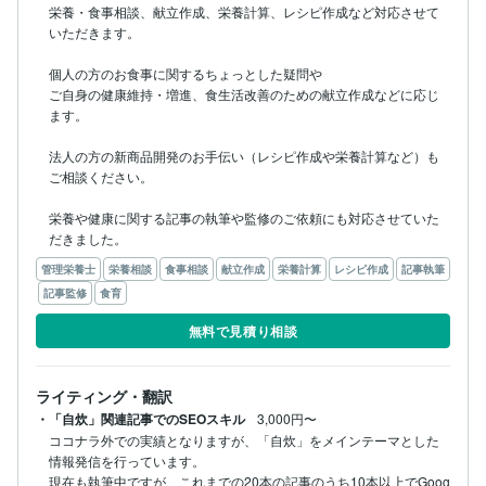
栄養・食事相談、献立作成、栄養計算、レシピ作成など対応させて
いただきます。

個人の方のお食事に関するちょっとした疑問や

ご自身の健康維持・増進、食生活改善のための献立作成などに応じ
ます。

法人の方の新商品開発のお手伝い（レシピ作成や栄養計算など）も
ご相談ください。

栄養や健康に関する記事の執筆や監修のご依頼にも対応させていた
だきました。
管理栄養士
栄養相談
食事相談
献立作成
栄養計算
レシピ作成
記事執筆
記事監修
食育
無料で見積り相談
ライティング・翻訳
・「自炊」関連記事でのSEOスキル
3,000円〜
ココナラ外での実績となりますが、「自炊」をメインテーマとした
情報発信を行っています。

現在も執筆中ですが、これまでの20本の記事のうち10本以上でGoog