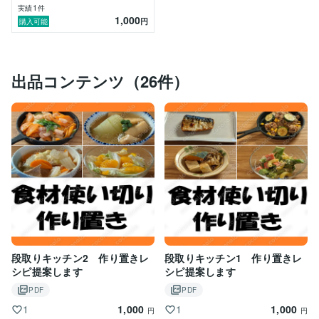
1
実績
件
1,000
円
購入可能
出品コンテンツ（26件）
段取りキッチン2 作り置きレ
段取りキッチン1 作り置きレ
シピ提案します
シピ提案します
PDF
PDF
1,000
1,000
1
1
円
円