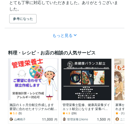
とても丁寧に対応していただきました。ありがとうございま
した。
参考になった
もっと見る
料理・レシピ・お店の相談の人気サービス
施設の１ヶ月分献立作成します
管理栄養士監修、健康高栄養ダイ
家事が自
要望に合わせたオリジナルの献立
エット献立になります 栄養バラ
れます 
作成致します
ンス◎献立、1週間分45レシピ！
めの、ラ
5.0
(5)
4.9
(29)
-
(1)
毎日の食事を健康に！
AI」
11,000
1,500
山﨑桃子
管理栄養士kono
円
円