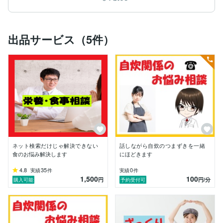
Xフォロワーの7割以上からは「自炊を続けられる仕組
みを考える人」として認識されており、料理の腕よ
り“続けられる仕組み”に特化した支援を行っています。

出品サービス（5件）
献立の悩みをExcelで解決

「冷蔵庫にある食材からメニューを考えたい」

「毎日の献立に飽きてきた」

そんな声に応え、独自のツールを開発しました。

・ランダム献立提案システム

・献立ルーレット動画

・特売品や食材から探せるレシピ検索機能

知識と体験を活かした提案力

実体験をもとに、こんな視点でご提案します：

・宅食・ミールキット利用経験

・自炊記録の活用

ネット検索だけじゃ解決できない
話しながら自炊のつまずきを一緒
・料理写真で食習慣をポジティブに

食のお悩み解決します
にほどきます
・非常食生活の検証

・作り置きや切り置き

4.8
35
0
実績
件
実績
件
1,500
100
円
円
/分
購入可能
予約受付可
サービス実績（2025年4月8日時点）

・栄養・食事相談：29件

・献立作成：59週間分

・レシピ作成：40品
