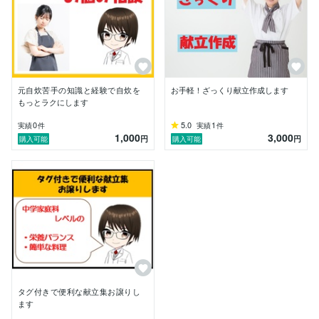
・栄養計算：181品

・記事執筆・監修：61件

・コンテンツ販売：9件

・その他：11件

提供サービスについて見直しを行い現在は基本的に自炊
関連サービスのみの提供とさせていただいております。

元自炊苦手の知識と経験で自炊を
お手軽！ざっくり献立作成します
もっとラクにします
対応範囲について

0
5.0
1
実績
件
実績
件
※献立作成ソフトは解約済みのため、厳密な栄養計算を
1,000
3,000
円
円
購入可能
購入可能
伴う献立作成は対応しておりません。

※献立提案は中学家庭科レベルの範囲で行います。

こんな方におすすめです

・献立づくりの手間を減らしたい

・自炊をもっとラクに楽しく続けたい

・自分に合った食の選択を知りたい

ちょっとした悩みからでもお気軽にご相談ください。

あなた専属の食の伴走者として丁寧に対応いたします。

【管理栄養士名簿登録番号　第120442号】

タグ付きで便利な献立集お譲りし
ます
招待コード：FNMAP3