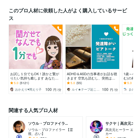
このプロ人材に依頼した人がよく購入しているサービ
ス
お試し１分でもOK！誰かと繋が
ADHD＆ASDの当事者がお話を聴
1歳～小
りたい気持ち癒します あなたが
きます 空気も読むし、突然は怒
む)の相
主役/カウンセリングじゃない/た
らない…？当事者に対する愚痴も
☆じっく
5.0
(5121)
5.0
(55)
5.0
(8)
だ静かに寄り添います
OKです
い方にオ
100
100
おかえり♥️岡えり子
ルイ★テープ起こしライター
円
/分
円
/分
関連する人気プロ人材
ソウル・プロファイラ...
サクヤ｜高次元スピリ
ソウル・プロファイラー 【霊
高次元ヒーラー エネ
視、占い】
カー