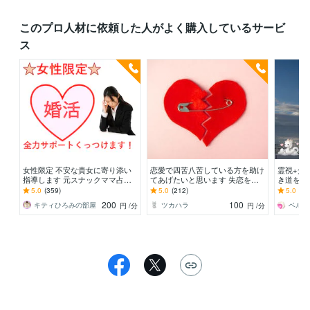
このプロ人材に依頼した人がよく購入しているサービ
ス
女性限定 不安な貴女に寄り添い
恋愛で四苦八苦している方を助け
霊視+タ
指導します 元スナックママ占い
てあげたいと思います 失恋を癒
き道をお
師が貴女に寄り添いお相手とくっ
やし､復縁をサポートします。
婚.家族
5.0
(359)
5.0
(212)
5.0
(14
つけます！
決に導き
200
100
キティひろみの部屋
ツカハラ
ベルコ
円
/分
円
/分