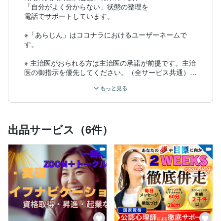
「自分がよく分からない」状態の整理を

電話でサポートしています。

※「あらじん」はココナラにおけるユーザーネームで
す。

※ 主治医がおられる方は主治医の承諾が前提です。主治
医の御指示を優先してください。（全サービス共通）

もっと見る
▶あなたは、今どんなお気持ちでこのプロフィールを読
んでくださっていますか？

▶「あらじんってどんな人？」と探りながらかも　です
出品サービス（6件）
ね（笑）

▶あるいは

「あとほんの少し、電話する勇気が持てない。何か決め
手はない？」

「何から話せばいいかまとまってないけど、嫌がられる
かな？」

　でしょうか？
