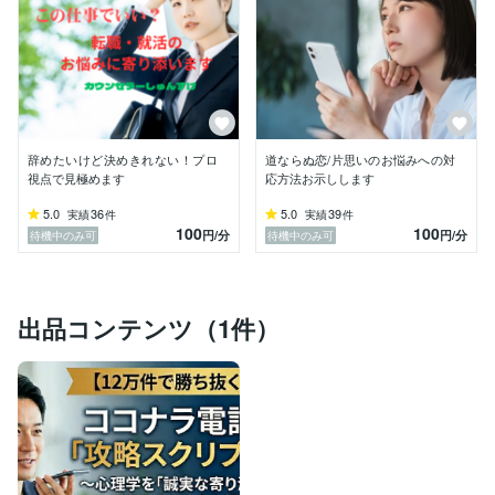
✅海外在住者のお悩み

✅キャリアの模索・目標設定

✅経営者・管理職のお悩み

✅ブレイン・ストーミング

▶人にはそれぞれ様々な事情があります。どんなに明る
く強そうに見える人でも例外ではありません。

辞めたいけど決めきれない！プロ
道ならぬ恋/片思いのお悩みへの対
▶私はあなたにアドバイスを押し付けることはしませ
視点で見極めます
応方法お示しします
ん。あくまでもあなたが主人公なのです。

5.0
36
5.0
39
実績
件
実績
件
100
100
円
/分
円
/分
待機中のみ可
待機中のみ可
▶ほんの少しの「心の水路の架け替え」だけで驚くほど
事態が好転することがあります。

▶私は自分の「聴く力」、「アドバイスする力」を最大
出品コンテンツ（1件）
限に活かして悩みの中にある人たちの助けになることで
最大価値を生み出そうと決めたのです。

▶そして日本全国、いや海外在住の人たちにもリーチし
たいと思いました。

▶ココナラにという場所は、それが可能なのです。
