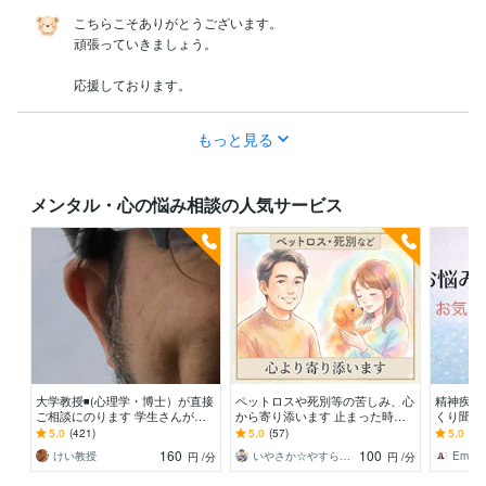
こちらこそありがとうございます。

頑張っていきましょう。

応援しております。
もっと見る
メンタル・心の悩み相談の人気サービス
大学教授◾️(心理学・博士）が直接
ペットロスや死別等の苦しみ、心
精神疾患
ご相談にのります 学生さんが、
から寄り添います 止まった時計
くり聞き
心理学の先生に恋愛相談するよう
の針、無理に動かさなくて大丈夫
ただけの
5.0
(421)
5.0
(57)
5.0
(14
なお気軽さでどうぞ
ですから
けします
160
100
けい教授
いやさか☆やすらぎの傾聴者
Emik
円
/分
円
/分