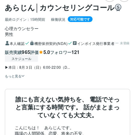
あらじん│カウンセリングコール
最終ログイン：
15時間前
稼働状況
対応可能です
心理カウンセラー
男性
本人確認
機密保持契約(NDA)
インボイス発行事業者
未登録
965
5.0
121
販売実績
評価
フォロワー
スケジュール
▶本日：8月３日（日）6:00-22:00（D...
もっと見る
誰にも言えない気持ちを、 電話でそっ
と言葉にする時間です。 話がまとまっ
ていなくても大丈夫。
こんにちは！　あらじんです。

職場の人間関係、恋愛、将来の不安、
