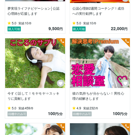
▶大丈夫！いずれも当然の思いです。それはおかしいこ
とではありませんよ。判断の材料としてじっくり読んで
夢実現ライフナビゲーション│公認
公認心理師2週間コーチング！成功
くだされば嬉しいです。（笑）

心理師が応援します
への実行釦押します
▶そして、何よりもそう「安心してください。」。あな
5.0
10
5.0
10
実績
件
実績
件
9,500
22,000
たが、どんな悩みを抱えていても、私はここにいますか
円
円
購入可能
購入可能
ら。

「彼の気持ちが分からなくなった・・・。」

「子どもが学校になじめていないようで心配・・・。」

「うまく言えないけど、モヤモヤする気持ちを何とかし
たい・・・。」

「自分のこれまでの成果や失敗を聴いてほし
い・・・。」

▶大丈夫！あなたのお悩みが何であれ、どんな段階であ
れ私がまずちゃんとお聴きしますからね。

今すぐ話して！モヤモヤ⇒スッキ
彼の気持ちが分からない！男性心
（これまでの対応例）

リに貢献します
理の紐解きします
✅恋愛

5.0
459
4.9
232
実績
件
実績
件
✅不倫・W不倫

100
100
円
/分
円
/分
待機中のみ可
待機中のみ可
✅子育て・子の問題行動

✅職場の人間関係

✅家族関係

✅ご近所トラブル
