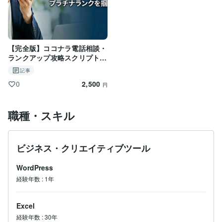
・・・・だから僕はここにいます！

※「あらじん」はココナラ内でのユーザーネームです。

※ 通院・服薬中の方は主治医の御指示を優先してくださ
い。

【完全版】ココナラ電話相談・
※ 公認心理師登録番号ー第22098号ー

ランクアップ攻略スクリプト1
00
記事
2,500
0
円
職種・スキル
ビジネス・クリエイティブツール
WordPress
経験年数
:
1年
Excel
経験年数
:
30年