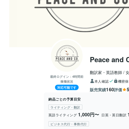
Peace and 
翻訳家・英語教師
最終ログイン：
4時間前
本人確認
機密保
稼働状況
対応可能です
160
5
販売実績
評価
納品ごとの予算目安
ライティング・翻訳
1,000円〜
英語ライティング
日英・英日翻訳
ビジネス代行・事務代行