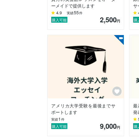
ーメイドで提供します
サ
55
4.9
実績
件
2,500
購入可能
購
円
アメリカ大学受験を最後までサ
最
ポートします
発
1
実績
件
9,000
購入可能
購
円