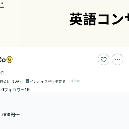
Co
女性
持契約(NDA)
インボイス発行事業者
未登録
.0
19
フォロワー
1,000円〜