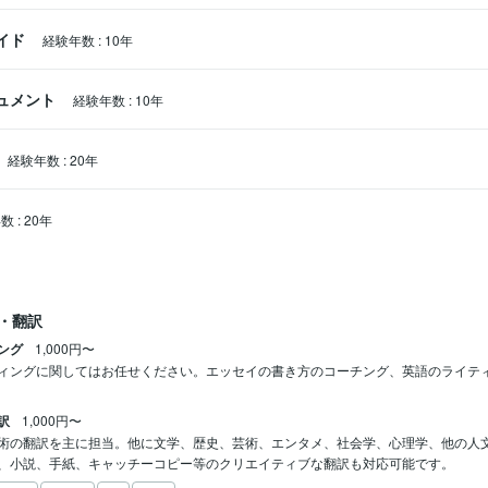
ライド
経験年数
:
10年
キュメント
経験年数
:
10年
経験年数
:
20年
年数
:
20年
・翻訳
ング
1,000円〜
ィングに関してはお任せください。エッセイの書き方のコーチング、英語のライテ
訳
1,000円〜
術の翻訳を主に担当。他に文学、歴史、芸術、エンタメ、社会学、心理学、他の人
、小説、手紙、キャッチーコピー等のクリエイティブな翻訳も対応可能です。