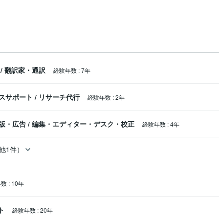
/
翻訳家・通訳
経験年数
:
7年
スサポート
/
リサーチ代行
経験年数
:
2年
版・広告
/
編集・エディター・デスク・校正
経験年数
:
4年
他1件）
年数
:
10年
ト
経験年数
:
20年