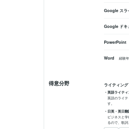
Google ス
Google ド
PowerPoint
Word
経験
得意分野
ライティング
・英語ライティ
英語のライテ
す。
・日英・英日翻
ビジネスと学
るので、歌詞