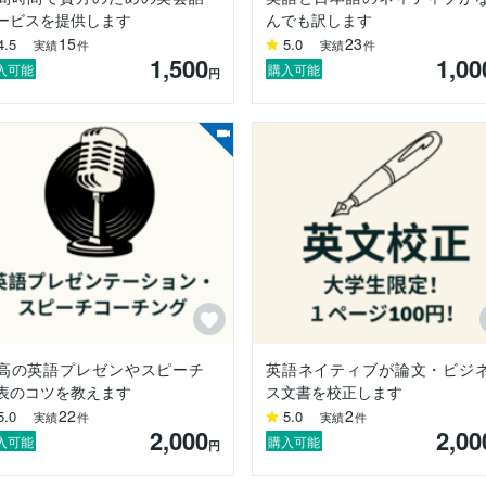
ービスを提供します
んでも訳します
15
23
4.5
5.0
実績
件
実績
件
1,500
1,00
入可能
購入可能
円
高の英語プレゼンやスピーチ
英語ネイティブが論文・ビジ
表のコツを教えます
ス文書を校正します
22
2
5.0
5.0
実績
件
実績
件
2,000
2,00
入可能
購入可能
円