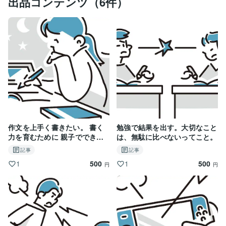
出品コンテンツ（6件）
作文を上手く書きたい。 書く
勉強で結果を出す。大切なこと
力を育むために 親子でできる
は、無駄に比べないってこと。
こと
記事
記事
500
500
1
1
円
円