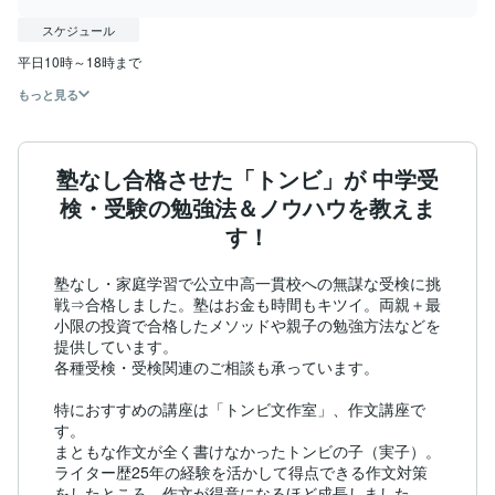
スケジュール
もっと見る
塾なし合格させた「トンビ」が 中学受
検・受験の勉強法＆ノウハウを教えま
す！
塾なし・家庭学習で公立中高一貫校への無謀な受検に挑
戦⇒合格しました。塾はお金も時間もキツイ。両親＋最
小限の投資で合格したメソッドや親子の勉強方法などを
提供しています。

各種受検・受検関連のご相談も承っています。

特におすすめの講座は「トンビ文作室」、作文講座で
す。

まともな作文が全く書けなかったトンビの子（実子）。
ライター歴25年の経験を活かして得点できる作文対策
をしたところ、作文が得意になるほど成長しました。
