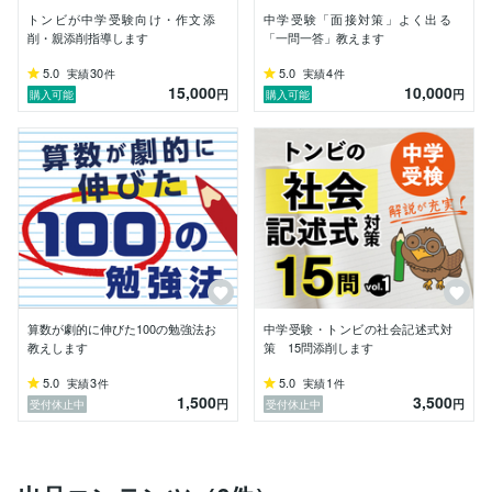
トンビが中学受験向け・作文添
中学受験「面接対策」よく出る
削・親添削指導します
「一問一答」教えます
5.0
30
5.0
4
実績
件
実績
件
15,000
10,000
円
円
購入可能
購入可能
算数が劇的に伸びた100の勉強法お
中学受験・トンビの社会記述式対
教えします
策 15問添削します
5.0
3
5.0
1
実績
件
実績
件
1,500
3,500
円
円
受付休止中
受付休止中