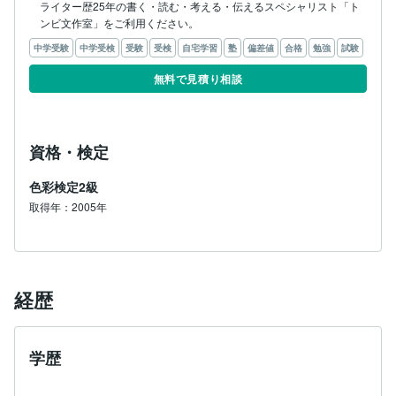
ライター歴25年の書く・読む・考える・伝えるスペシャリスト「ト
中学受験
中学受検
受験
受検
自宅学習
塾
偏差値
合格
勉強
試験
無料で見積り相談
資格・検定
色彩検定2級
取得年：2005年
経歴
学歴