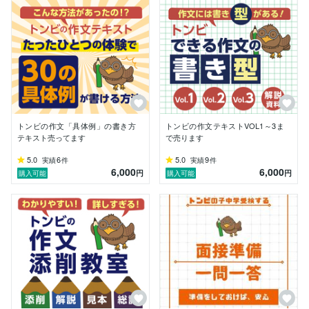
トンビの作文「具体例」の書き方
トンビの作文テキストVOL1～3ま
テキスト売ってます
で売ります
5.0
6
5.0
9
実績
件
実績
件
6,000
6,000
円
円
購入可能
購入可能