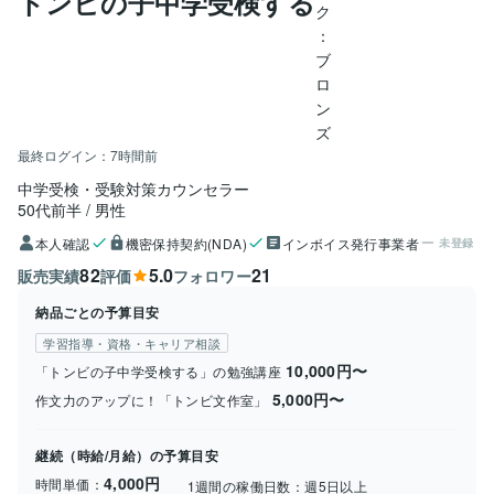
トンビの子中学受検する
最終ログイン：
7時間前
中学受検・受験対策カウンセラー
50代前半
男性
本人確認
機密保持契約(NDA)
インボイス発行事業者
未登録
82
5.0
21
販売実績
評価
フォロワー
納品ごとの予算目安
学習指導・資格・キャリア相談
10,000円〜
「トンビの子中学受検する」の勉強講座
5,000円〜
作文力のアップに！「トンビ文作室」
継続（時給/月給）の予算目安
4,000円
時間単価：
1週間の稼働日数：
週5日以上