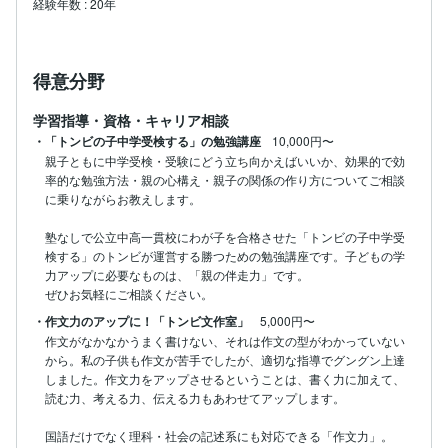
経験年数
:
20年
得意分野
学習指導・資格・キャリア相談
・「トンビの子中学受検する」の勉強講座
10,000円〜
親子ともに中学受検・受験にどう立ち向かえばいいか、効果的で効
率的な勉強方法・親の心構え・親子の関係の作り方についてご相談
に乗りながらお教えします。

塾なしで公立中高一貫校にわが子を合格させた「トンビの子中学受
検する」のトンビが運営する勝つための勉強講座です。子どもの学
力アップに必要なものは、「親の伴走力」です。

ぜひお気軽にご相談ください。
・作文力のアップに！「トンビ文作室」
5,000円〜
作文がなかなかうまく書けない、それは作文の型がわかっていない
から。私の子供も作文が苦手でしたが、適切な指導でグングン上達
しました。作文力をアップさせるということは、書く力に加えて、
読む力、考える力、伝える力もあわせてアップします。

国語だけでなく理科・社会の記述系にも対応できる「作文力」。
