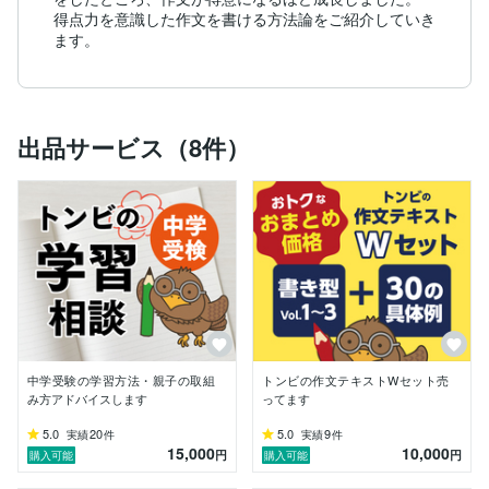
得点力を意識した作文を書ける方法論をご紹介していき
出品サービス（8件）
中学受験の学習方法・親子の取組
トンビの作文テキストWセット売
み方アドバイスします
ってます
5.0
20
5.0
9
実績
件
実績
件
15,000
10,000
円
円
購入可能
購入可能