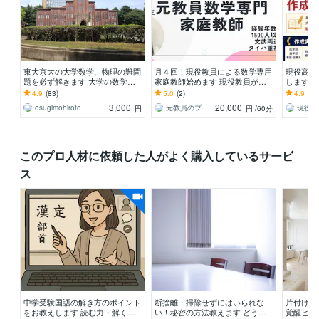
東大京大の大学数学、物理の難問
月４回！現役教員による数学専用
現役高校
題を必ず解きます 大学の数学物
家庭教師始めます 現役教員がど
します 
理化学で分からない問題は私に見
こで躓いてるのか理解し遡って分
校教員に
4.9
(83)
5.0
(2)
4.9
(41
せて下さい。
かりやすく教えます
3,000
20,000
osugimohiroto
元教員のプロ数学教師エリ先生
現役高
円
円
/60分
このプロ人材に依頼した人がよく購入しているサービ
ス
中学受験国語の解き方のポイント
断捨離・掃除せずにはいられな
片付けジ
をお教えします 読む力・解く力
い！秘密の方法教えます どうし
覚醒ヒー