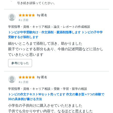
引き続き頑張ってください。
by 匿名
4ヶ月前
学習指導・資格・キャリア相談
>
論文・レポートの作成相談
トンビが中学受験向け・作文添削・親添削指導します トンビの子中学
受験するが添削します
細かいところまで添削して頂き、助かりました

親子でハッとする部分もあり、今後の記述問題などに活かし
ていきたいと思います
参考になった
by 匿名
4ヶ月前
学習指導・資格・キャリア相談
>
受験・学習・留学の相談
トンビの作文テキストWセット売ってます 作文の書き型＋1つの体験で
30の具体例が書ける方法
小学生の子供向けに購入させていただきました

子供でも分かりやすい内容で、なるほどと思えました
