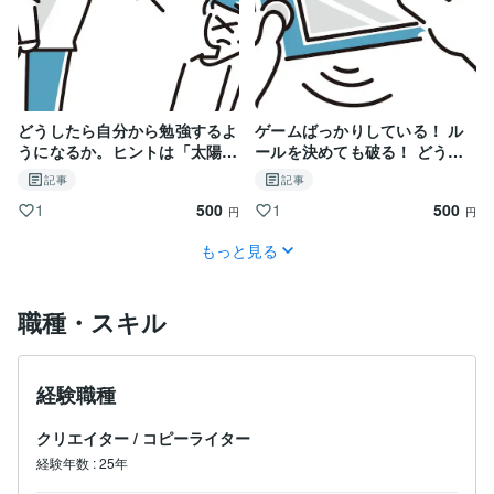
どうしたら自分から勉強するよ
ゲームばっかりしている！ ル
うになるか。ヒントは「太陽の
ールを決めても破る！ どうし
知恵」。
たらいい？
記事
記事
500
500
1
1
円
円
もっと見る
職種・スキル
経験職種
クリエイター
/
コピーライター
経験年数
:
25年