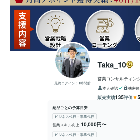
Taka_10
営業コンサルティン
最終ログイン：
1時間前
本人確認
機密保
135
5
販売実績
評価
納品ごとの予算目安
ビジネス代行・事務代行
10,000円〜
営業スキル向上
ビジネス代行・事務代行