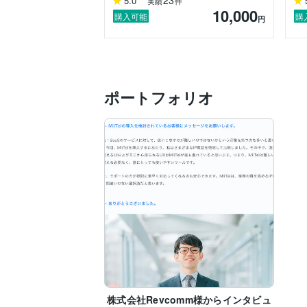
23
5.0
実績
件
•営業代行組織の立ち上げ・運営

10,000
•営業戦略立案・KPI設計

購入可能
購
円
•イベント企画・集客支援

▼経歴概要

東京学芸大学卒業後、JICA青年海外協力
現地の教育現場で教員として従事した後、
ポートフォリオ
その後、営業フリーランスとして独立し、
現在は営業代行会社の経営に携わり、組織
▼活動スタンス／コミュニケーション

納期遵守はもちろん、

クライアント様の立場に立った丁寧でスピ
前職は小学校の教員でした。

その経験から、わかりやすく核心をついた
相手の立場に寄り添ったコミュニケーショ
まずはお気軽にお問い合わせください。
株式会社Revcomm様からインタビュ