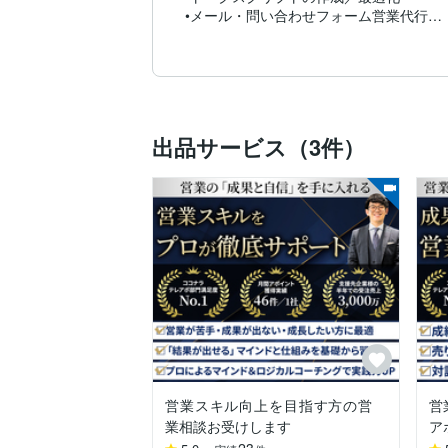
•メール・問い合わせフォーム営業代行

•営業戦略立案・事業企画

•イベント企画・運営・集客導線設計

•営業／テレアポ研修（新人研修〜管理職育
▼2025年度 実績（一部抜粋）

「コンサル → 戦略設計 → テレアポ →
出品サービス（3件）
•人材派遣業｜テレアポ

•ヘルスケアテック｜コンサル〜テレアポ

•DXサービス｜コンサル〜テレアポ

•TikTok広告サービス｜コンサル〜テレアポ
•学習塾システム｜コンサル〜テレアポ〜ク
•人事考課システム｜コンサル〜テレアポ〜
•営業SaaS｜テレアポ

•放課後デイサービス｜コンサル〜テレア
•お弁当配食サービス｜コンサル〜テレアポ
•メディア事業｜コンサル〜テレアポ

•医薬品関連｜テレアポ

•自治体向けサービス｜コンサル〜テレア
•LINE構築支援｜コンサル〜テレアポ

•不登校支援サービス｜コンサル〜テレア
営業スキル向上を目指す方の営
営
•サロン／リラクゼーション業｜コンサル〜
業相談お受けします
ア
•テレアポリスト・スクリプト作成
