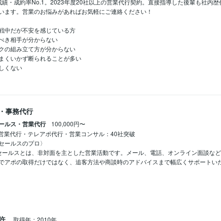
成績・成約率No.1。2023年度20社以上の営業代行契約。直接指導した後輩も社
います。営業のお悩みがあればお気軽にご連絡ください！

戦中だが不安を感じている方

べき相手が分からない

クの組み立て方が分からない

まくいかず断られることが多い

しくない
・事務代行
ールス・営業代行
100,000円〜
_営業代行・テレアポ代行・営業コンサル：40社突破

セールスのプロ〉

セールスとは、非対面を主とした営業活動です。メール、電話、オンライン面談な
でアポの取得だけではなく、追客方法や商談時のアドバイスまで幅広くサポートい
免許
取得年：2010年