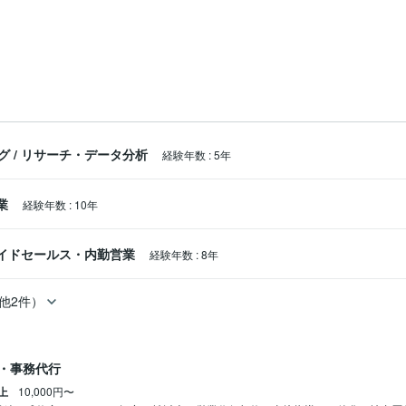
グ
/
リサーチ・データ分析
経験年数
:
5年
業
経験年数
:
10年
イドセールス・内勤営業
経験年数
:
8年
他2件）
・事務代行
上
10,000円〜