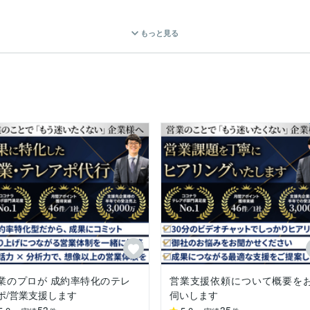
もっと見る
成）

 クロージング」までフルファネルの支援が可能です。



ロージング

クロージング

ポ〜クロージング



ポ〜クロージング

ポ〜クロージング

業のプロが 成約率特化のテレ
営業支援依頼について概要を
テレアポ

ポ/営業支援します
伺いします