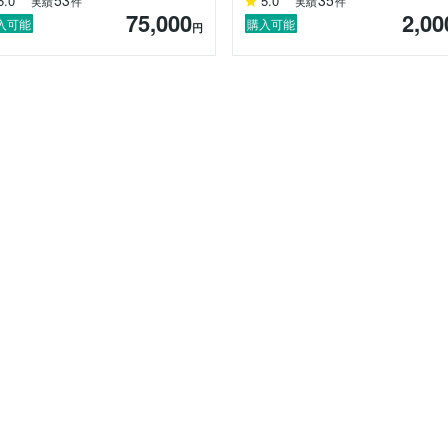
53
35
5.0
5.0
実績
件
実績
件
75,000
2,00
入可能
購入可能
円
隊としてガーナ共和国の小学校に赴任。

日本国内で学習塾経営・不登校児支援など教育分野で幅広く活動。

複数の会社にて経験を積む。

マネジメント・戦略策定・クライアントコミュニケーションなど、企業
ーディーなコミュニケーションを大切にしています。

伝え方と、

ンを得意としています。
