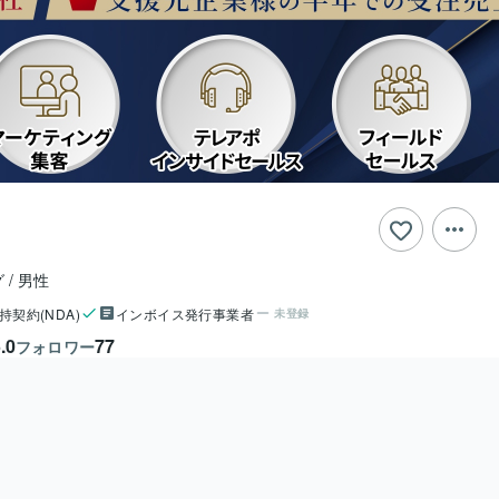
グ
男性
持契約(NDA)
インボイス発行事業者
未登録
.0
77
フォロワー