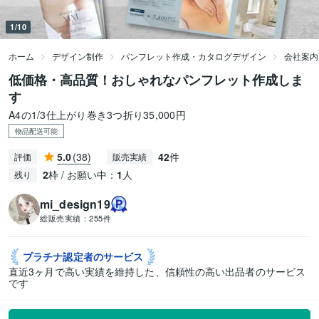
1/10
ホーム
デザイン制作
パンフレット作成・カタログデザイン
会社案内
低価格・高品質！おしゃれなパンフレット作成しま
す
A4の1/3仕上がり巻き3つ折り35,000円
物品配送可能
5.0
(38)
42
件
評価
販売実績
2
枠 / お願い中：
1
人
残り
mi_design19
総販売実績：
255件
プラチナ認定者の
サービス
直近3ヶ月で高い実績を維持した、信頼性の高い出品者のサービス
です