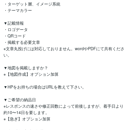
・ターゲット層、イメージ系統

・テーマカラー

▼記載情報

・ロゴデータ

・QRコード

・掲載する必要文章

※文章丸投げには対応しておりません。wordやPDFにて共有くださ
い。

▼地図を掲載しますか？

※【地図作成】オプション加算

▼HPをお持ちの場合はURLを教えて下さい。

▼ご希望の納品日

※レスポンスの速さや修正回数によって前後しますが、着手日より
約10〜14日を要します。

※【急ぎ】オプション加算
