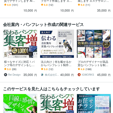
質でデザインします AIや
プカード作成します エレ
成します エステサロン・
Canvaで作成したチラシ
ガント・フェミニンなテ
美容室・個人事業主様に
4.9
(131)
5.0
(12)
5.0
(11)
のブラッシュアップも対
イストはお任せください
おすすめ簡易LP
10,000
10,000
35,000
応可
円
円
円
会社案内・パンフレット作成の関連サービス
様々なサイズに対応！パ
法人向け｜何を載せるか
プロのデザイナーが高品
ンフ等のデザインをしま
からパンフレット制作し
質なパンフレットを制作
す 印刷会社勤務デザイナ
ます 何を載せればいいか
します パンフレット、会
5.0
(28)
5.0
(12)
4.9
(198)
ーが、デザインから入稿
わからない状態からでも
社案内、採用案内、カタ
35,000
40,000
45,000
データまで作ります
対応します
ログでも対応可能です！
Rei Design
株式会社CREATIVE EDGE
IGWORKS
円
円
円
このサービスを見た人はこちらもチェックしています