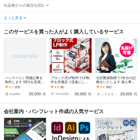
出品者からの返信を読む
もっと見る
このサービスを買った人がよく購入しているサービス
パッケージ）関連記事を
ブロック式LP制作でLP制
仕訳数無制限で1年分の記
制作します SEOを意識し
作を安価且つ迅速にしま
帳をいたします 個人事業
た関連記事を作成します
す お急ぎの方・コストを
主から法人の方も対応可
4.7
(25)
4.8
(8)
5.0
(92)
かけれないけど集客をし
能！各ソフト対応中！
50,000
50,000
33,000
たい方見てください
pupilas
InfinityDesign1127
ころまる経理
円
円
円
会社案内・パンフレット作成の人気サービス