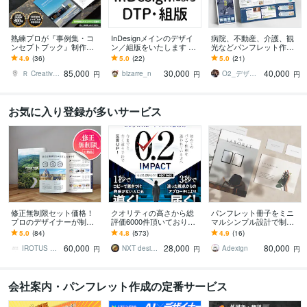
熟練プロが『事例集・コ
InDesignメインのデザイ
病院、不動産、介護、観
ンセプトブック』制作致
ン／組版をいたします 装
光などパンフレット作成
します 各専門分野の実務
丁、デザインから組版ま
します 三つ折りパンフレ
4.9
(36)
5.0
(22)
5.0
(21)
歴12年～21年のデザイナ
で、どの工程でもご相談
ット／ざっくりとしたイ
85,000
30,000
40,000
ーメンバーがご対応
下さい
メージからでも大丈夫
Ｒ Creative Design
bizarre_n
O2_デザイン｜
円
円
円
お気に入り登録が多いサービス
修正無制限セット価格！
クオリティの高さから総
パンフレット冊子をミニ
プロのデザイナーが制作
評価6000件頂いておりま
マルシンプル設計で制作
します 会社案内やパンフ
す 修正無制限！25年デザ
します 余白で魅せる会社
5.0
(84)
4.8
(573)
4.9
(16)
レットをオシャレでハイ
イナーが作る違った視点
案内・美容・医療向けパ
60,000
28,000
80,000
クオリティなデザインに
からのパンフ制作
ンフレットを洗練設計
IROTUS DESIGN
NXT design 研究所
Adexign
円
円
円
会社案内・パンフレット作成の定番サービス