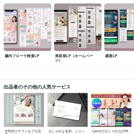
ラ　総販売実績200件達成
ココナラ 「バナー・ヘッダー制作」カテゴリラ
ンキング1位獲得
資格・検定
カラーコーディネーター
取得年 : 2000年
ビジネス・クリエイティブツール
Excel:10年
Word:10年
Adobe Photoshop:3年
Adobe Illustrator:3年
Canva:4年
AutoCAD:10年
腸内フローラ検査LP
美容室LP（ホームペー
講座LP
ジ）
得意分野
デザイン制作
チラシ
パンフレット
美容・アパレル・飲食
Web制作・HP作成・EC構築
Canva LP
バナー
美容・講座販売
出品者のその他の人気サービス
女性向けチラシをプロ品
おしゃれな名刺、ショッ
CanvaでおしゃれなLP作