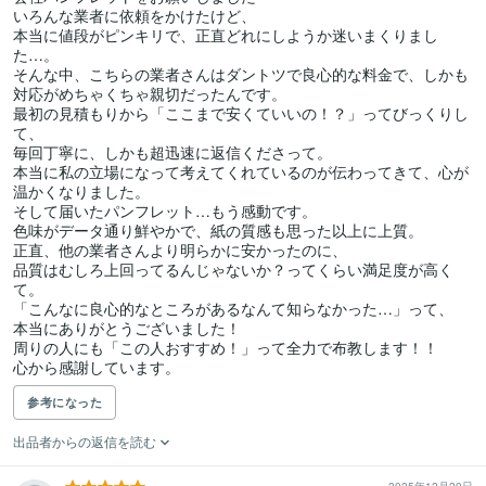
いろんな業者に依頼をかけたけど、

本当に値段がピンキリで、正直どれにしようか迷いまくりまし
た…。

そんな中、こちらの業者さんはダントツで良心的な料金で、しかも
対応がめちゃくちゃ親切だったんです。

最初の見積もりから「ここまで安くていいの！？」ってびっくりし
て、

毎回丁寧に、しかも超迅速に返信くださって。

本当に私の立場になって考えてくれているのが伝わってきて、心が
温かくなりました。

そして届いたパンフレット…もう感動です。

色味がデータ通り鮮やかで、紙の質感も思った以上に上質。

正直、他の業者さんより明らかに安かったのに、

品質はむしろ上回ってるんじゃないか？ってくらい満足度が高く
て。

「こんなに良心的なところがあるなんて知らなかった…」って、

本当にありがとうございました！

周りの人にも「この人おすすめ！」って全力で布教します！！

心から感謝しています。
参考になった
出品者からの返信を読む