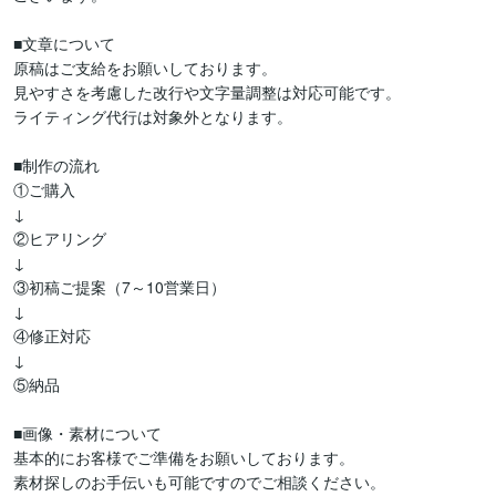
■文章について

原稿はご支給をお願いしております。

見やすさを考慮した改行や文字量調整は対応可能です。

ライティング代行は対象外となります。

■制作の流れ

①ご購入

↓

②ヒアリング

↓

③初稿ご提案（7～10営業日）

↓

④修正対応

↓

⑤納品

■画像・素材について

基本的にお客様でご準備をお願いしております。

素材探しのお手伝いも可能ですのでご相談ください。
