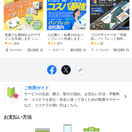
安価でも期待以上のデザ
心が動く！結果の出るパ
プロデザイナーが『外国
インを作成します シンプ
ンフレット作成します
語』パンフレット制作致
ル、おしゃれ、都会的な
【キャンセル保証】効果
します 『英語』『中国
4.9
(23)
5.0
(37)
5.0
(2)
デザイン！
の出るパンフレットをデ
語』『その他の言語』ご
20,000
80,000
95,000
ザインします
対応可。
HareHare design
達海デザイン
Ｒ Creative Design
円
円
円
ご利用ガイド
サービスの出品、購入、取引の流れ、お支払い方法・手数料
や、ココナラを安心・安全に使って頂くための制度やマナー
など、ココナラの使い方はこちら。
お支払い方法