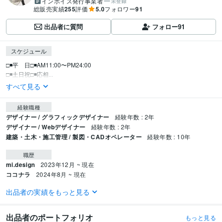
インボイス発行事業者
未登録
総販売実績
255
評価
5.0
フォロワー
91
出品者に質問
フォロー
91
スケジュール
□◾️平　日□◾️AM11:00〜PM24:00

□◾️土日祝□◾️応相...
すべて見る
経験職種
デザイナー / グラフィックデザイナー
経験年数 : 2年
デザイナー / Webデザイナー
経験年数 : 2年
建築・土木・施工管理 / 製図・CADオペレーター
経験年数 : 10年
職歴
mi.design
2023年12月 ~ 現在
ココナラ
2024年8月 ~ 現在
出品者の実績をもっと見る
受賞歴
Fammスクール受講料無料CPコンペスキル枠優秀賞受賞
Fammコンペペー
ジデザイン部門優秀賞受賞
Fammコンペページデザイン部門最優秀賞受賞
出品者のポートフォリオ
もっと見る
ココナラ　プラチナランク獲得
ココナラ　総販売実績100件達成
ココナ