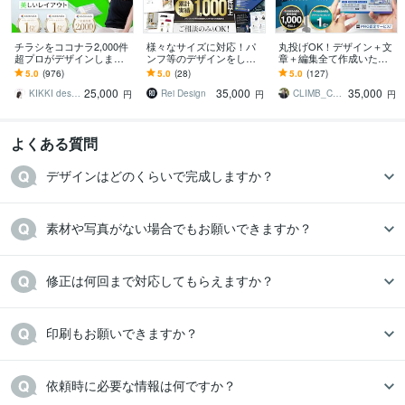
チラシをココナラ2,000件
様々なサイズに対応！パ
丸投げOK！デザイン＋文
超プロがデザインします
ンフ等のデザインをしま
章＋編集全て作成いたし
美しいレイアウト、目を
す 印刷会社勤務デザイナ
ます 修正無制限、ココナ
5.0
(976)
5.0
(28)
5.0
(127)
惹くビジュアルのフライ
ーが、デザインから入稿
ラ評価5.0のPRO認定者の
25,000
35,000
35,000
ヤー・チラシ
データまで作ります
サービス
KIKKI design
Rei Design
CLIMB_CREATION
円
円
円
よくある質問
デザインはどのくらいで完成しますか？
素材や写真がない場合でもお願いできますか？
修正は何回まで対応してもらえますか？
印刷もお願いできますか？
依頼時に必要な情報は何ですか？