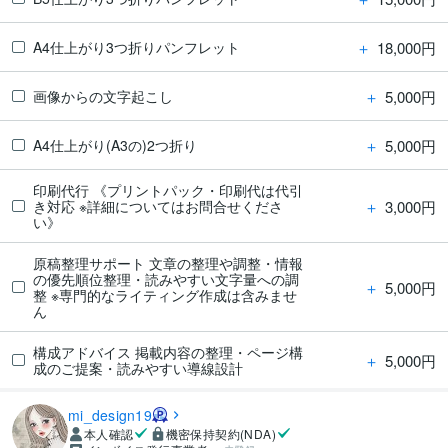
＋
18,000円
A4仕上がり3つ折りパンフレット
＋
5,000円
画像からの文字起こし
＋
5,000円
A4仕上がり(A3の)2つ折り
印刷代行 《プリントパック・印刷代は代引
＋
3,000円
き対応 ※詳細についてはお問合せくださ
い》
原稿整理サポート 文章の整理や調整・情報
の優先順位整理・読みやすい文字量への調
＋
5,000円
整 ※専門的なライティング作成は含みませ
ん
構成アドバイス 掲載内容の整理・ページ構
＋
5,000円
成のご提案・読みやすい導線設計
mi_design19
本人確認
機密保持契約(NDA)