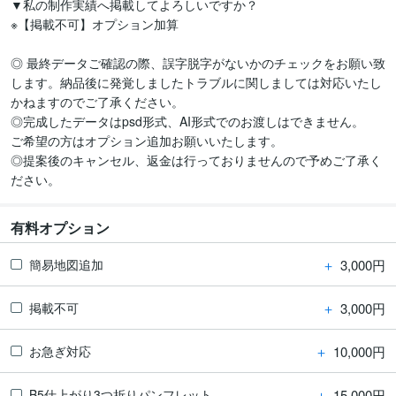
▼私の制作実績へ掲載してよろしいですか？

※【掲載不可】オプション加算

◎ 最終データご確認の際、誤字脱字がないかのチェックをお願い致
します。納品後に発覚しましたトラブルに関しましては対応いたし
かねますのでご了承ください。

◎完成したデータはpsd形式、AI形式でのお渡しはできません。

ご希望の方はオプション追加お願いいたします。

◎提案後のキャンセル、返金は行っておりませんので予めご了承く
ださい。
有料オプション
＋
3,000円
簡易地図追加
＋
3,000円
掲載不可
＋
10,000円
お急ぎ対応
＋
15,000円
B5仕上がり3つ折りパンフレット