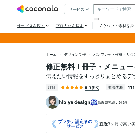
ホーム
デザイン制作
パンフレット作成・カタ
修正無料！冊子・メニュー
伝えたい情報をすっきりまとめるデ
111
5.0
(93)
販売実績
評価
hibiya design
総販売実績：
303件
プラチナ認定者の
直近3ヶ月で高い
サービス