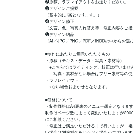
❷原稿、ラフレイアウトをお送りください。

❸デザインご提案

（基本的に1案となります。）

❹デザイン修正

（文言、色、写真入れ替え等、修正内容をご指
❺デザイン納品

（AI／JPG／PNG／PDF／INDDの中からお
■制作にあたりご用意いただくもの

・原稿（テキストデータ・写真・素材等）

　※こちらではライティング、校正は行いません
　　写真・素材がない場合はフリー素材等の使
・ラフレイアウト

　※ない場合おまかせとなります。

■価格について

・制作価格はA4裏表のメニュー想定となりま
制作はページ数によって変動いたしますが200
にご相談ください。

・修正はご満足いただけるまで行いますが、複
い場合は別途料金をいただく場合がございます。