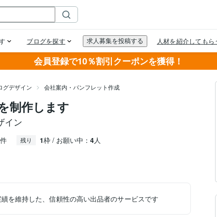
会員登録で10％割引クーポンを獲得！
ログデザイン
会社案内・パンフレット作成
を制作します
ザイン
件
1
枠 / お願い中：
4
人
残り
実績を維持した、信頼性の高い出品者のサービスです