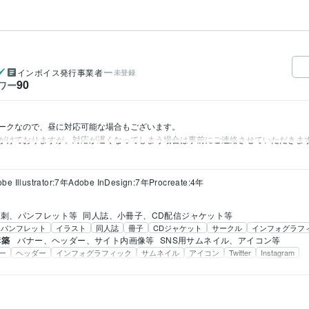
インボイス発行事業者
未登録
90
ワー
ークなので、昼に対応可能な場合もございます。

がけておりますが、対応が遅くなってしまう場合は事前にご連絡させていただきま
be Illustrator:7年
Adobe InDesign:7年
Procreate:4年
名刺、パンフレット等
同人誌、小冊子、CD配信ジャケット等
パンフレット
イラスト
同人誌
冊子
CDジャケット
サークル
インフォグラフ
構築
バナー、ヘッダー、サイト内画像等
SNS用サムネイル、アイコン等
ー
ヘッダー
インフォグラフィック
サムネイル
アイコン
Twitter
Instagram