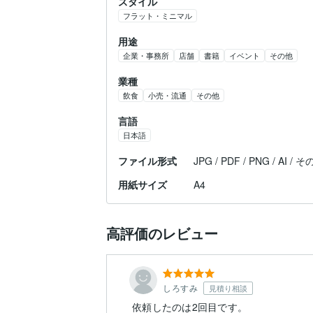
スタイル
フラット・ミニマル
用途
企業・事務所
店舗
書籍
イベント
その他
業種
飲食
小売・流通
その他
言語
日本語
ファイル形式
JPG / PDF / PNG / AI / 
用紙サイズ
A4
高評価のレビュー
しろすみ
見積り相談
依頼したのは2回目です。