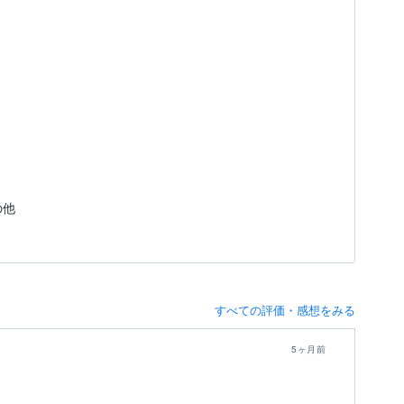
その他
すべての評価・感想をみる
5ヶ月前
エ