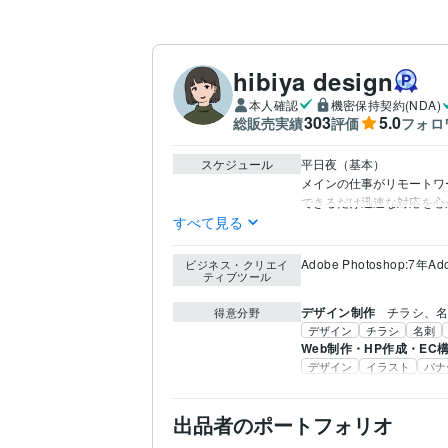
hibiya design
本人確認
機密保持契約(NDA)
303
5.0
総販売実績
評価
フォロ
スケジュール
平日夜（基本）

メインの仕事がリモートワ
できるだけ迅速な対応を心
すべて見る
Adobe Photoshop:7年
Ado
ビジネス・クリエイ
ティブツール
デザイン制作
チラシ、
得意分野
デザイン
チラシ
名刺
Web制作・HP作成・EC
デザイン
イラスト
バナ
出品者のポートフォリオ