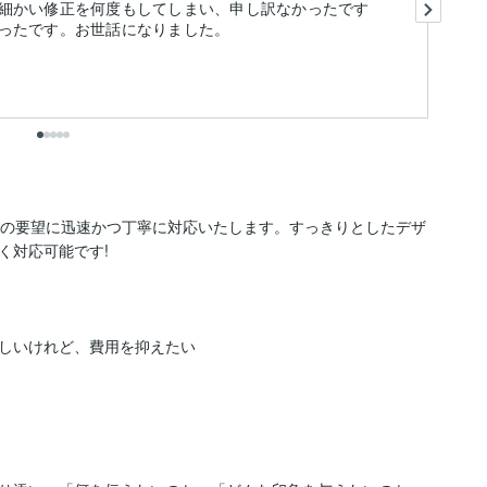
り
細かい修正を何度もしてしまい、申し訳なかったです
パ
ったです。お世話になりました。
ま
も
様の要望に迅速かつ丁寧に対応いたします。すっきりとしたデザ
対応可能です!

しいけれど、費用を抑えたい
