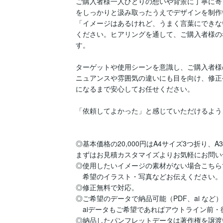
ご購入者様一人ひとりの想いや背景に丁寧に寄
をしっかりと汲み取ったうえでデザインを制作
「イメージはあるけれど、うまく言葉にできな
ください。ヒアリングを通して、ご購入者様の
す。

ターゲットや使用シーンを意識し、ご購入者様
ニュアンスや雰囲気の違いにも目を向け、修正
になるまで安心してお任せください。

「依頼してよかった」と感じていただけるよう
◎基本価格の20,000円はA4サイズ3つ折り、
まずはお見積カスタマイズよりお気軽にお問い
◎使用したいイメージの素材がない場合こちら
　希望のイラスト・写真などお伝えください。

◎修正無料で対応。

◎ご希望のデータで納品可能（PDF、ai など）
　aiデータもご希望であればアウトライン前・
◎納品したパンフレットデータは著作権を譲渡