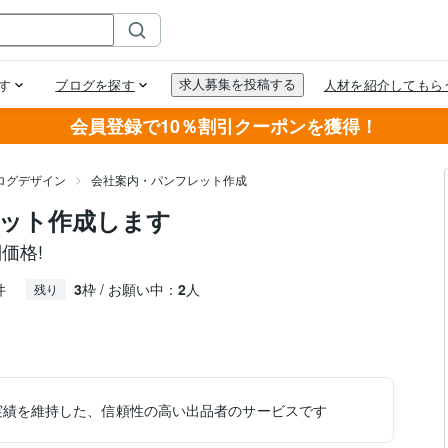
会員登録で10％割引クーポンを獲得！
ログデザイン
会社案内・パンフレット作成
ット作成します
価格!
件
3
枠 / お願い中：
2
人
残り
実績を維持した、信頼性の高い出品者のサービスです