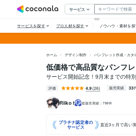
ホーム
デザイン制作
パンフレット作成・カタ
低価格で高品質なパンフレ
サービス開始記念！9月末までの特別
33
4.9
(26)
販売実績
評価
Riiko t
総販売実績：
799件
プラチナ認定者の
直近3ヶ月で高い
サービス