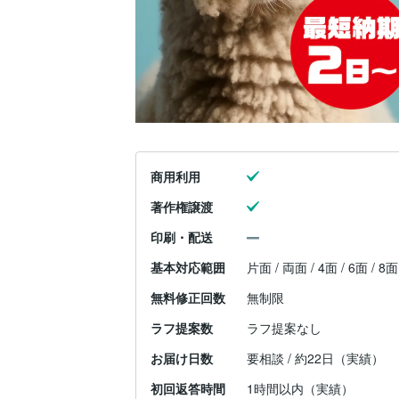
商用利用
著作権譲渡
印刷・配送
基本対応範囲
片面 / 両面 / 4面 / 6面 / 8
無料修正回数
無制限
ラフ提案数
ラフ提案なし
お届け日数
要相談 / 約22日（実績）
初回返答時間
1時間以内（実績）