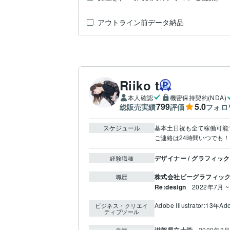
アウトライン前データ納品
Riiko t
本人確認
機密保持契約(NDA)
799
5.0
総販売実績
評価
フォロ
スケジュール
基本土日祝も全て稼働可能で
ご連絡は24時間いつでも！
デザイナー / グラフィッ
経験職種
株式会社ビーグラフィッ
職歴
Re:design
2022年7月 
Adobe Illustrator:13年
Ad
ビジネス・クリエイ
ティブツール
滋賀県立大学
2009年3月
学歴