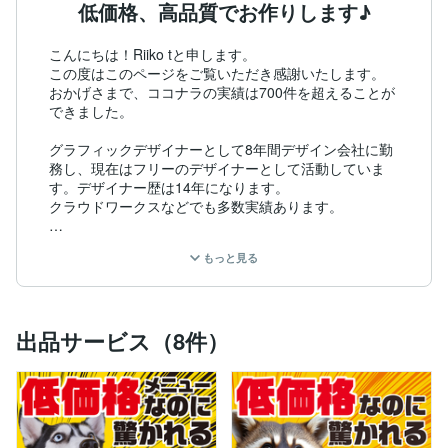
低価格、高品質でお作りします♪
こんにちは！Riiko tと申します。

この度はこのページをご覧いただき感謝いたします。

おかげさまで、ココナラの実績は700件を超えることが
できました。

グラフィックデザイナーとして8年間デザイン会社に勤
務し、現在はフリーのデザイナーとして活動していま
す。デザイナー歴は14年になります。

クラウドワークスなどでも多数実績あります。

主にチラシ・フライヤー・パンフレット・メニュー・看
もっと見る
板・バナー作成を中心に行っております。

早めのレスポンスと丁寧な対応で、イメージに合ったデ
ザイン作成を心がけております。

最短納期1日〜可能です。

出品サービス（8件）
料金は

データ修正2000円〜

名刺4000円〜

ロゴ8000円〜

バナー4000円〜
