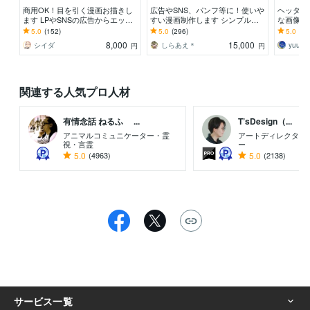
商用OK！目を引く漫画お描きし
広告やSNS、パンフ等に！使いや
ヘッダー
ます LPやSNSの広告からエッセ
すい漫画制作します シンプルで
な画像制
イ、youtubeなど幅広く対応
伝わりやすい、万人受けする漫画
ラン】高
5.0
(152)
5.0
(296)
5.0
(68
お作りします！
ザインを
8,000
15,000
シイダ
しらあえ＊
yuuri 
円
円
関連する人気プロ人材
有情念話 ねるふ ...
T’sDesign（...
アニマルコミュニケーター・霊
アートディレクター
視・言霊
ー
5.0
(4963)
5.0
(2138)