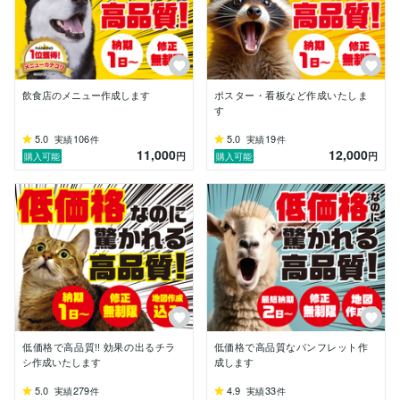
飲食店メニュー11000円〜

チラシ13000円〜

看板、ポスター15000円〜

パンフレット22000円〜

となっております。

飲食店のメニュー作成します
ポスター・看板など作成いたしま
す
◆初めてチラシやパンフレットを外注される方

◆デザインイメージがなく何から取りかかればよいかわ
5.0
106
5.0
19
実績
件
実績
件
11,000
12,000
からない方

円
円
購入可能
購入可能
も大歓迎です！

ご質問などあればお気軽にどうぞ！
低価格で高品質!! 効果の出るチラ
低価格で高品質なパンフレット作
シ作成いたします
成します
5.0
279
4.9
33
実績
件
実績
件