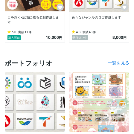
目を惹く×記憶に残る名刺作成しま
色々なジャンルのロゴ作成します
す
5.0
11
4.8
48
実績
件
実績
件
10,000
8,000
円
円
購入可能
受付休止中
ポートフォリオ
一覧を見る