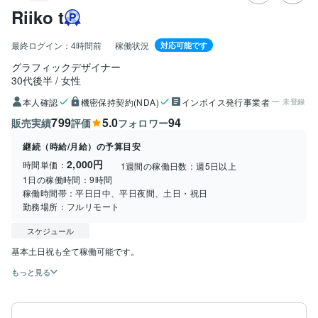
Riiko t
最終ログイン：
4時間前
稼働状況
対応可能です
グラフィックデザイナー
30代後半
女性
本人確認
機密保持契約(NDA)
インボイス発行事業者
未登録
799
5.0
94
販売実績
評価
フォロワー
継続（時給/月給）の予算目安
2,000円
時間単価：
1週間の稼働日数：
週5日以上
1日の稼働時間：
9時間
稼働時間帯：
平日日中、平日夜間、土日・祝日
勤務場所：
フルリモート
スケジュール
もっと見る