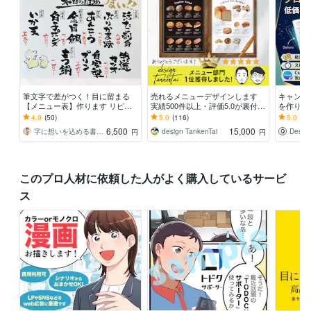
筆文字で差がつく！目に留まる
売れるメニューデザインします
キャンバ
【メニュー表】作ります リピー
実績500件以上・評価5.0が裏付け
を作りま
ト率高！スピード・安心感重視の
る安心感
にお任せ
4.9
(50)
5.0
(116)
5.0
(1)
方におすすめ
上がりを
6,500
15,000
字に想いを込める書道家 瑞季
design TankenTai
Design
円
円
このプロ人材に依頼した人がよく購入しているサービ
ス