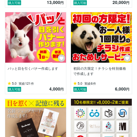
13,000
20,000
円
円
購入可能
購入可能
パッと目を引くバナー作成します
初回の方限定！チラシを特別価格
で作成します
5.0
121
5.0
6
実績
件
実績
件
4,000
6,000
円
円
購入可能
購入可能