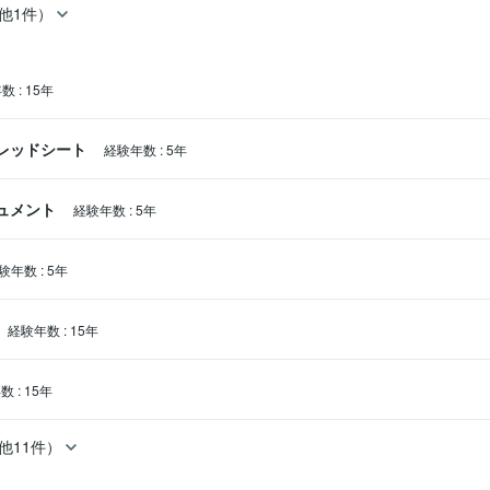
他1件）
年数
:
15年
スプレッドシート
経験年数
:
5年
キュメント
経験年数
:
5年
験年数
:
5年
経験年数
:
15年
年数
:
15年
他11件）