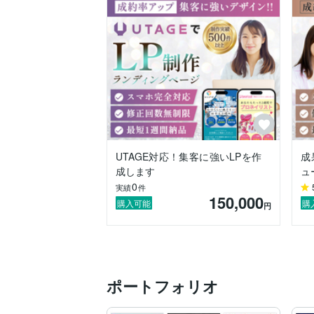
UTAGE対応！集客に強いLPを作
成
成します
ュ
0
実績
件
150,000
購入可能
購
円
ポートフォリオ