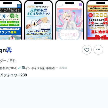
gn
ーダー
男性
持契約(NDA)
インボイス発行事業者
未登録
.9
239
フォロワー