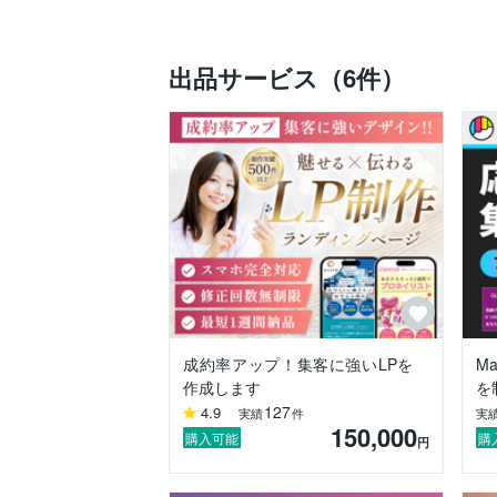
▼連絡について

急ぎの案件等、お気軽にご相談ください。
出品サービス（6件）
連絡は基本いつでも可能です。

出来る限り早急に返信を心がけております
案件を多数かかえている時などお時間をい
ございますがご了承いただければと思いま
▼自己紹介

企業でwebデザイン-コーディングの業務
2016年からフリーランスでweb全般のお
ランディングページ（LP）制作、ホーム
日々、進化し続けるWEBの世界に常に追
構成提案からデザイン、コーディング、レ
成約率アップ！集客に強いLPを
M
ご興味持っていただけましたら、お気軽に
作成します
を
LPの事であれば些細なことでも対応してお
127
4.9
実績
件
実
どうぞよろしくお願い致します。
150,000
購入可能
購
円