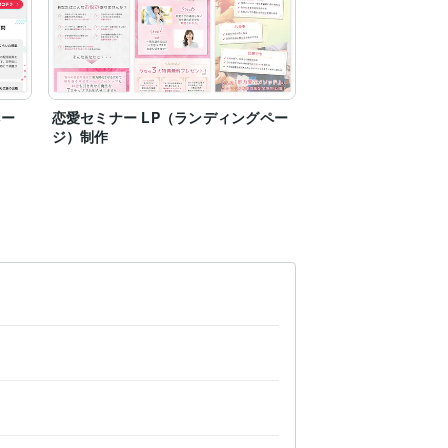
ペー
恋愛セミナー LP（ランディングペー
ジ）制作