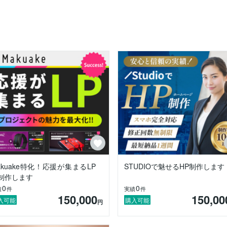


が

ただくことも

す。

を担当しておりました。

仕事承っております！

ページ制作、ページデザイン、コーディングまでをさせていただいており
いつくため日々進化し続けております。

スポンシブ対応まで、ランディングページ制作に関する業務を一貫して
akuake特化！応援が集まるLP
STUDIOで魅せるHP制作します
お声がけください。

制作します
りますので

0
0
績
件
実績
件
150,000
150,00
入可能
購入可能
円