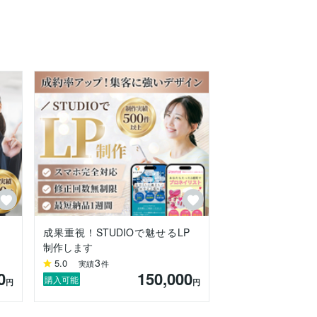
ます。

お受けさせていただいております。

成果重視！STUDIOで魅せるLP
制作します
3
5.0
実績
件
0
150,000
購入可能
円
円