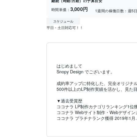
継続（時給/月給）の予算目安
3,000円
時間単価：
1週間の稼働日数：
週5
スケジュール
平日・土日対応可！！
はじめまして

Snopy Design でございます。

成約率アップに特化した、完全オリジナル
500件以上のLP制作実績を活かし、見
▼過去受賞歴

ココナラ LP制作カテゴリランキング1位獲得 
ココナラ Webサイト制作・Webデザインカ
ココナラ プラチナランク獲得 2019年1月

https://coconala.com/users/355039/portfo