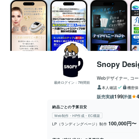
Snopy Desi
Webデザイナー, コ
最終ログイン：
7時間前
本人確認
機密保
199
4
販売実績
評価
納品ごとの予算目安
Web制作・HP作成・EC構築
100,000円〜
LP（ランディングページ）制作