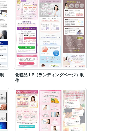
）制
化粧品 LP（ランディングページ）制
作