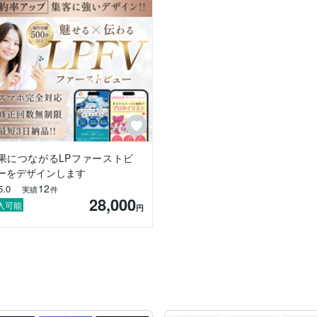
果につながるLPファーストビ
ーをデザインします
12
5.0
実績
件
28,000
入可能
円