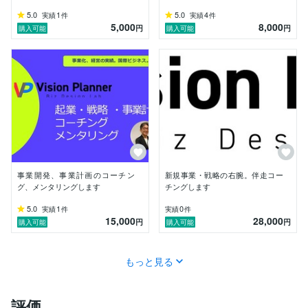
5.0
1
5.0
4
実績
件
実績
件
5,000
8,000
円
円
購入可能
購入可能
事業開発、事業計画のコーチン
新規事業・戦略の右腕。伴走コー
グ、メンタリングします
チングします
5.0
1
0
実績
件
実績
件
15,000
28,000
円
円
購入可能
購入可能
もっと見る
評価