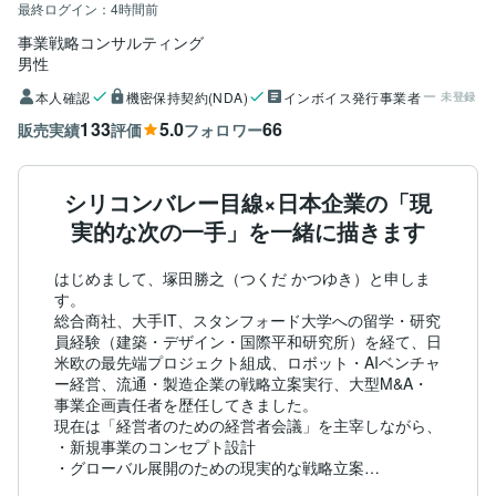
最終ログイン：
4時間前
事業戦略コンサルティング
男性
本人確認
機密保持契約(NDA)
インボイス発行事業者
未登録
133
5.0
66
販売実績
評価
フォロワー
シリコンバレー目線×日本企業の「現
実的な次の一手」を一緒に描きます
はじめまして、塚田勝之（つくだ かつゆき）と申しま
す。

総合商社、大手IT、スタンフォード大学への留学・研究
員経験（建築・デザイン・国際平和研究所）を経て、日
米欧の最先端プロジェクト組成、ロボット・AIベンチャ
ー経営、流通・製造企業の戦略立案実行、大型M&A・
事業企画責任者を歴任してきました。

現在は「経営者のための経営者会議」を主宰しながら、

・新規事業のコンセプト設計

・グローバル展開のための現実的な戦略立案

・技術×人間関係のリアルな壁を越える方法
