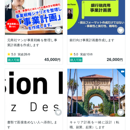
これまでスタンフォード・シリコンバレー・欧州・アジ
アのネットワークを活かし、

多くの経営者とともに「絵に描いた餅」ではなく「本当
に動く計画」を生み出してきました。

ココナラでは、堅苦しくない言葉で率直に、現実的なア
ドバイスをお届けします。

「とりあえず相談してみたい」という軽い気持ちでも大
歓迎です。

元商社マンが事業戦略を整理し事
銀行向け事業計画書作成します
あなたの「Vision」を一緒に加速させましょう。

業計画書を作成します
どうぞよろしくお願いいたします。
5.0
26
5.0
10
実績
件
実績
件
45,000
26,000
円
円
購入可能
購入可能
書類で面接進めない人へ添削しま
キャリア計画を一緒に設計（転
す
職、副業、起業）します