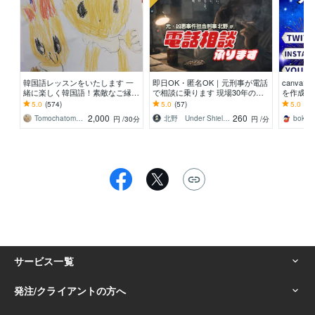
韓国語レッスンをいたします 一
即日OK・匿名OK｜元刑事が電話
canv
緒に楽しく韓国語！素敵なご縁が
で相談に乗ります 現場30年の実
を作成し
ありますように。
務視点｜警察に行く前に状況を整
ル、Twitt
5.0
(574)
5.0
(57)
5.0
(94
理｜トラブル悩み
2,000
260
Tomochatomocha
北野 Under Shield代表
bokusu
円
/30分
円
/分