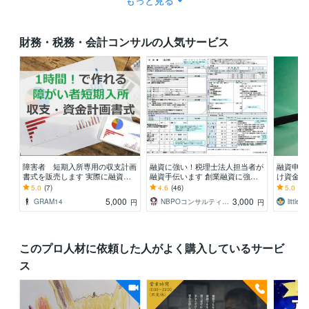
財務・税務・会計コンサルの人気サービス
障害者 短期入所専用の収支計画
融資に強い！税理士法人担当者が
融資申込
書式を販売します 実際に融資を
融資手伝います 創業融資に強い
け資金調
獲得している3年分の収支・資金
法人税務担当者が副業で創業融資
ーン連帯
5.0
(7)
4.6
(46)
5.0
(5)
計画書書式です
の相談乗ります。
ー・アイ
5,000
3,000
GRAM14
NBPOコンサルティング
littlek
円
円
このプロ人材に依頼した人がよく購入しているサービ
ス