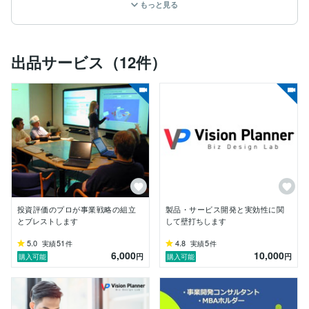
もっと見る
・スタートアップや中小企業の「次の一手」加速支援

などを中心に活動しています。

特に得意な領域

シリコンバレー式思考と日本企業の現実を橋渡しした事
出品サービス（12件）
業・マーケティング設計

本当に使える「人脈・連携」の作り方

先端技術（AI・ロボット・環境・デザイン思考）を事業
に落とし込み

経営者・幹部向けの壁打ち＆戦略伴走

販売スキーム、マーケティングスキームの構成と提携推
進

こんな方のお役に立てます

「面白い技術はあるけど、どう事業化したらいいかわか
らない」販売・マーケティングの次の一手を考えたい方

日本市場だけでは頭打ち。海外展開の第一歩を踏み出し
投資評価のプロが事業戦略の組立
製品・サービス開発と実効性に関
たい販売・マーケティングの次の一手を考えたい方

とブレストします
して壁打ちします
大手・中小問わず「次の10年」を本気で考えたい経営
者・新規事業責任者で、販売・マーケティングの次の一
5.0
51
4.8
5
実績
件
実績
件
6,000
10,000
手を考えたい方

円
円
購入可能
購入可能
技術はあるのに「人・組織・資金」の壁にぶつかってい
る販売・マーケティングの次の一手を考えたい方
