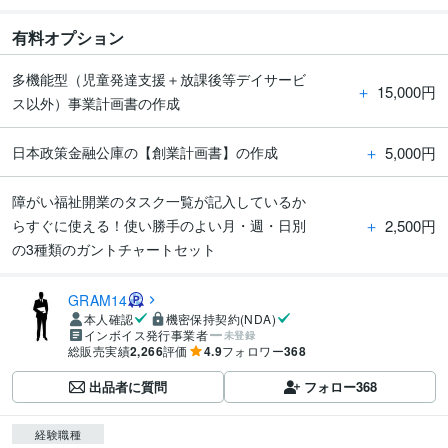
有料オプション
多機能型（児童発達支援＋放課後等デイサービ
＋
15,000円
ス以外）事業計画書の作成
＋
5,000円
日本政策金融公庫の【創業計画書】の作成
障がい福祉開業のタスク一覧が記入しているか
＋
2,500円
らすぐに使える！使い勝手のよい月・週・日別
の3種類のガントチャートセット
GRAM14
本人確認
機密保持契約(NDA)
インボイス発行事業者
未登録
総販売実績
2,266
評価
4.9
フォロワー
368
出品者に質問
フォロー
368
経験職種