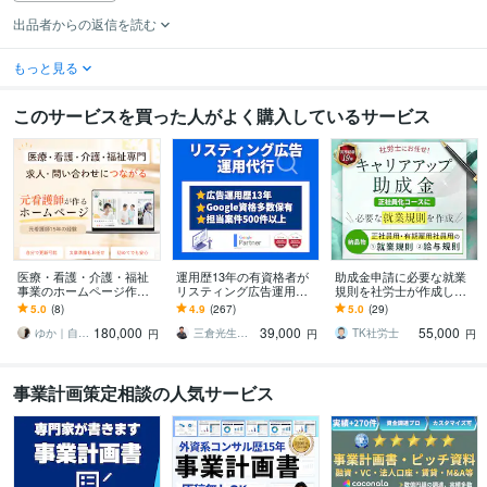
出品者からの返信を読む
もっと見る
このサービスを買った人がよく購入しているサービス
医療・看護・介護・福祉
運用歴13年の有資格者が
助成金申請に必要な就業
事業のホームページ作成
リスティング広告運用し
規則を社労士が作成しま
します 元看護師の現場目
ます 成果が出ない、もっ
す 「完璧すぎる規則！」
5.0
(8)
4.9
(267)
5.0
(29)
線で作る、求人・相談に
と集客したい！そのお悩
と局担当者に絶賛された
180,000
39,000
55,000
つながるホームページ
みに応えます
規則を作成します。
ゆか｜自社で更新できるホームページ制作
三倉光生＠Webマーケ＆広告専門
TK社労士
円
円
円
事業計画策定相談の人気サービス