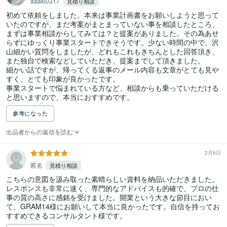
aaaki0317
見積り相談
初めて依頼をしました。本来は事業計画書をお願いしようと思って
いたのですが、まだ考案がまとまっていない事を相談したところ、
まずは事業相談からしてみては？と提案がありました。その為あせ
らずにゆっくり事業スタートできそうです。少ない時間の中で、沢
山細かい質問をしましたが、どれもこれもきちんとした回答頂き、
また独自で検索などしていただき、提案までして頂きました。

細かい話ですが、帰ってくる返事のメール内容も文章がとても見や
すく、とても印象が良かったです。

事業スタートで悩まれている方など、相談からも乗っていただける
と思いますので、本当におすすめです。
参考になった
出品者からの返信を読む
2月6日
匿名
見積り相談
こちらの意図を汲み取った素晴らしい資料を納品いただきました。
レスポンスも非常に速く、専門的なアドバイスも的確で、プロの仕
事の質の高さに感銘を受けました。開業という大きな節目におい
て、GRAM14様にお願いして本当に良かったです。自信を持ってお
すすめできるコンサルタント様です。