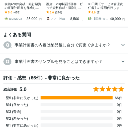
実績450件突破！銀行融資
融資・VC|事業計画書・ピ
30日間【サービス管理責
の事業計画書を作成しま
ッチ資料作成・添削しま
任者】の採用代行します
す 元銀行員が銀行、公庫
す 億円超の資金調達・実
✅障害福祉立ち上げ時の指
5.0
(459)
5.0
(276)
5.0
(2)
の融資を勝ち取る事業計
績多数 | 経営13年のプロ
定申請通すジョブメドレ
35,000
8,500
40,000
画書を作成します
がサポート
ースカウト代行
tuorr2003
ノア・Noa
【医療･介護･福祉】採用代行RPO－W
円
円
円
よくある質問
事業計画書の内容は納品後に自分で変更できますか？
事業計画書のサンプルを見ることはできますか？
評価・感想（66件）- 非常に良かった
5.0
総合評価
星5 (非常に良かった)
66件
星4 (良かった)
0件
星3 (普通)
0件
星2 (悪かった)
0件
星1 (非常に悪かった)
0件