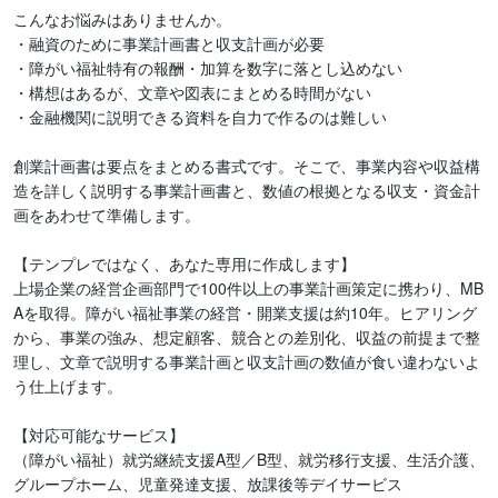
こんなお悩みはありませんか。

・融資のために事業計画書と収支計画が必要

・障がい福祉特有の報酬・加算を数字に落とし込めない

・構想はあるが、文章や図表にまとめる時間がない

・金融機関に説明できる資料を自力で作るのは難しい

創業計画書は要点をまとめる書式です。そこで、事業内容や収益構
造を詳しく説明する事業計画書と、数値の根拠となる収支・資金計
画をあわせて準備します。

【テンプレではなく、あなた専用に作成します】

上場企業の経営企画部門で100件以上の事業計画策定に携わり、MB
Aを取得。障がい福祉事業の経営・開業支援は約10年。ヒアリング
から、事業の強み、想定顧客、競合との差別化、収益の前提まで整
理し、文章で説明する事業計画と収支計画の数値が食い違わないよ
う仕上げます。

【対応可能なサービス】

（障がい福祉）就労継続支援A型／B型、就労移行支援、生活介護、
グループホーム、児童発達支援、放課後等デイサービス
