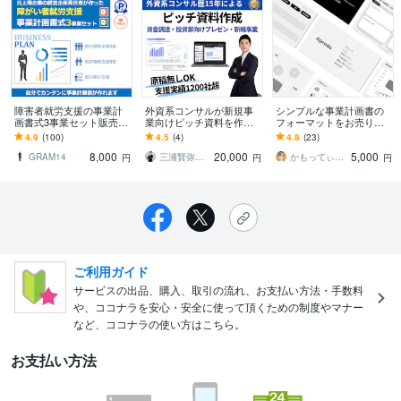
障害者就労支援の事業計
外資系コンサルが新規事
シンプルな事業計画書の
画書式3事業セット販売し
業向けピッチ資料を作成
フォーマットをお売りし
ます A型・B型・移行すべ
します 資金調達を目指す
ます テンプレートを埋め
4.9
(100)
4.5
(4)
4.8
(23)
て対応！自分で事業計画
スタートアップ企業や新
るだけで、魅力的な事業
8,000
20,000
5,000
書が作れます
規事業担当向け作成代行
計画書が完成します！
GRAM14
三浦賢弥＠経営コンサルタント
かもってぃ（Kamotty）
円
円
円
ご利用ガイド
サービスの出品、購入、取引の流れ、お支払い方法・手数料
や、ココナラを安心・安全に使って頂くための制度やマナー
など、ココナラの使い方はこちら。
お支払い方法