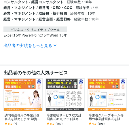
コンサルタント / 経営コンサルタント
経験年数 : 10年
経営・マネジメント / 経営者・CEO・COO
経験年数 : 4年
経営・マネジメント / 取締役・執行役員
経験年数 : 10年
経営・マネジメント / 経営企画・経営戦略
経験年数 : 10年
ビジネス・クリエイティブツール
Excel:15年
PowerPoint:15年
Word:15年
出品者の実績をもっと見る
得意分野
ビジネス代行・事務代行
事業計画書の作成
事業戦略
ビジネス代行・事務代行
開業コンサルティング
出品者のその他の人気サービス
訪問看護専用の事業計画
障害福祉サービス収支計
障害者グループホーム専
書式を販売します 融資が
画書式31点セット販売し
用の事業計画書式を販売
必要ならこちら！ありそ
ます 障害福祉サービスの
します 融資が必要ならこ
5.0
(7)
5.0
(167)
4.9
(395)
うでなかった訪問看護の
ほとんどが分かります！
ちら！エクセル3年分とパ