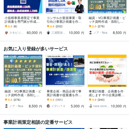
小規模事業者限定で事業
コンサルが新規事業・取
融資・VC|事業計画書・ピ
計画書を専門家が作成し
引向け事業計画書を作成
ッチ資料作成・添削しま
ます スモールビジネスの
します 原稿無し対応・短
す 億円超の資金調達・実
5.0
(6)
4.9
(202)
5.0
(276)
専門家が〝強い〟事業計
納期・修正対応：社内承
績多数 | 経営13年のプロ
60,000
10,000
8,500
画書をつくります！
認から取引先提示まで
がサポート
スモビジ大学長｜てらもと さとし
三浦賢弥＠経営コンサルタント
ノア・Noa
円
円
円
お気に入り登録が多いサービス
融資・VC|事業計画書・ピ
事業企画・商品企画で事
事業計画書、企画書を作
ッチ資料作成・添削しま
業計画書や提案書を作成
成します 中小企業診断士
す 億円超の資金調達・実
します 起業・企画中:売れ
が事業計画書を作成しま
5.0
(276)
4.9
(151)
4.9
(340)
績多数 | 経営13年のプロ
る事業・商品の企画で悩
す
8,500
5,000
10,000
がサポート
んでる方まず相談を！
ノア・Noa
イデハ７０
nara consultant
円
円
円
事業計画策定相談の定番サービス