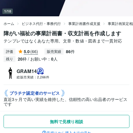
1/10
ホーム
ビジネス代行・事務代行
事業計画書作成支援
事業計画策定相
障がい福祉の事業計画書・収支計画を作成します
テンプレではなくあなた専用。文章・数値・図表まで一貫対応
5.0
(66)
86
件
評価
販売実績
20
枠 / お願い中：
0
人
残り
GRAM14
総販売実績：
2,266件
プラチナ認定者の
サービス
直近3ヶ月で高い実績を維持した、信頼性の高い出品者のサービス
です
無料で見積り相談
見積りから購入までの流れ