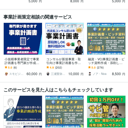
5,000
8,000
5,000
書式！
ワポ50枚のセット
円
円
円
事業計画策定相談の関連サービス
小規模事業者限定で事業
コンサルが新規事業・取
融資・VC|事業計画書・ピ
計画書を専門家が作成し
引向け事業計画書を作成
ッチ資料作成・添削しま
ます スモールビジネスの
します 原稿無し対応・短
す 億円超の資金調達・実
5.0
(6)
4.9
(202)
5.0
(276)
専門家が〝強い〟事業計
納期・修正対応：社内承
績多数 | 経営13年のプロ
60,000
10,000
8,500
画書をつくります！
認から取引先提示まで
がサポート
スモビジ大学長｜てらもと さとし
三浦賢弥＠経営コンサルタント
ノア・Noa
円
円
円
このサービスを見た人はこちらもチェックしています