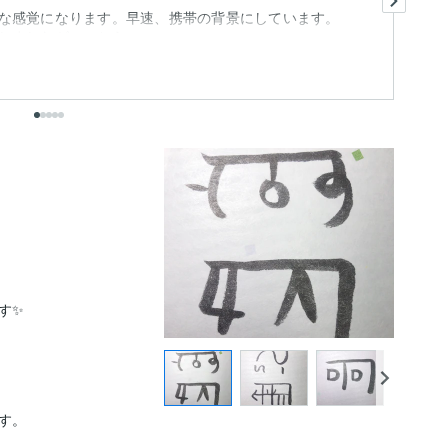
な感覚になります。早速、携帯の背景にしています。
ア
ましたが、こちら...
も
出
✨

。
