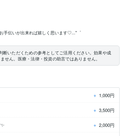
手伝いが出来れば嬉しく思います♡...*゜
判断いただくための参考としてご活用ください。効果や成
りません。医療・法律・投資の助言ではありません。
＋
1,000円
＋
3,500円
＋
2,000円
す✨