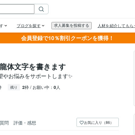
会員登録で10％割引クーポンを獲得！
龍体文字を書きます
望やお悩みをサポートします✨
件
2
枠 / お願い中：
0
人
残り
質問
評価・感想
お気に入り（86）