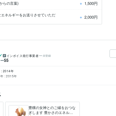
＋
1,500円
からの言葉)
なエネルギーをお送りさせていただ
＋
2,000円
インボイス発行事業者
未登録
55
ワー
: 2014年
年 : 2015年
ス
豊穣の女神とのご縁をおつな
ぎします 豊かさのエネルギ