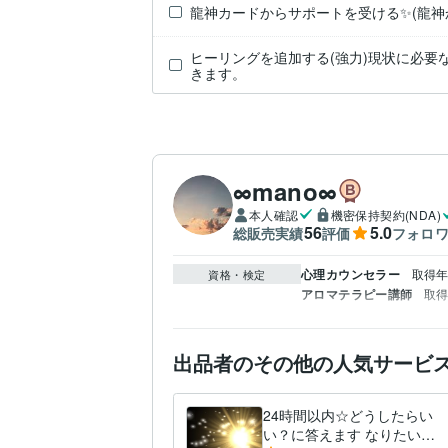
龍神カードからサポートを受ける✨(龍神
ヒーリングを追加する(強力)現状に必要
きます。
∞mano∞
本人確認
機密保持契約(NDA)
56
5.0
総販売実績
評価
フォロ
心理カウンセラー
取得年 
資格・検定
アロマテラピー講師
取得
出品者のその他の人気サービ
24時間以内☆どうしたらい
い？に答えます なりたいあ