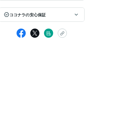
ココナラの安心保証
mm29
体文字素敵でした。
、私に必要な文字やその意味、