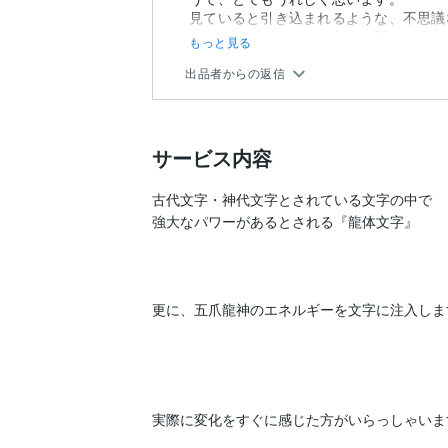
見ていると引き込まれるような、不思議
また、オプションでフトマニ図もお願いし
もっと見る
出品者からの返信
サービス内容
古代文字・神代文字とされている文字の中で

強大なパワーがあるとされる『龍体文字』

更に、五爪龍神のエネルギーを文字に注入します
実際に変化をすぐに感じた方がいらっしゃいます