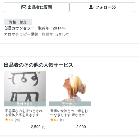
出品者に質問
フォロー
55
資格・検定
心理カウンセラー
取得年 : 2014年
アロマテラピー講師
取得年 : 2015年
出品者のその他の人気サービス
受付休止中
受付休止中
不思議な力を持つとされ
豊穣の女神とのご縁をお
る龍体文字を書きます
つなぎします 豊かさのエ
【再始動いたしました】
ネルギー✨リーディング付
5.0
(50)
5.0
(1)
あなたの願望やお悩みを
2,500
2,000
サポートします✨
円
円