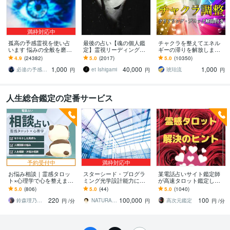
満枠対応中
孤高の予感霊視を使い占
最後の占い【魂の個人鑑
チャクラを整えてエネル
います 悩みの全般を磨き
定】霊視リーディング承
ギーの滞りを解放します 7
上げ、研ぎ澄ました予感
ります 運命の地図を手
割超リピート！人生を変
4.9
(24382)
5.0
(2017)
5.0
(10350)
より霊視により導きます
に、輝く人生を創る｜魂
えたい人のエネルギー調
1,000
40,000
1,000
の全体像を紐解く鑑定
整
必達の予感霊視 渡邊 潤一
et Ishigami
琥珀流
円
円
円
人生総合鑑定の定番サービス
予約受付中
満枠対応中
お悩み相談｜霊感タロッ
スターシード・プログラ
某電話占いサイト鑑定師
ト×心理学で心を整えます
ミング光学設計能力にな
が高速タロット鑑定しま
話すだけで心が軽くなる
ります スターシードの超
す １分１００円でよりそ
5.0
(806)
5.0
(44)
5.0
(1040)
「心の休憩室」。あなた
光学ESPスキルの設計能
って鑑定します
220
100,000
100
の味方になります
力を鑑定、施術します
鈴森理乃｜霊感タロット×心理学
NATURALDESIGN 時実 嶺
高次元鑑定
円
/分
円
円
/分