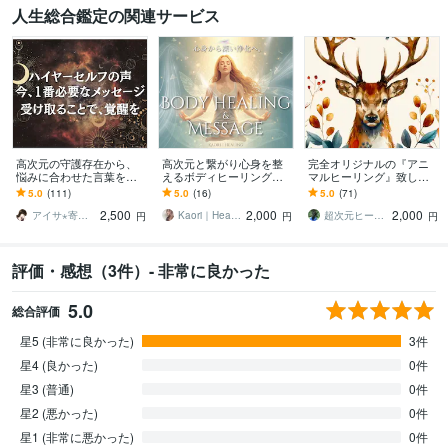
人生総合鑑定の関連サービス
高次元の守護存在から、
高次元と繋がり心身を整
完全オリジナルの『アニ
悩みに合わせた言葉を届
えるボディヒーリングを
マルヒーリング』致しま
けます ハイヤーセルフか
します 体や心の不調エネ
す 安心の『3日間』心を込
5.0
(111)
5.0
(16)
5.0
(71)
らのメッセージで覚醒へ
ルギーを調整し本来のエ
めてサポート致します❤️
2,500
2,000
2,000
向かう。開運、運気上昇
ネルギーへ戻します
アイサ⋆寄り添い士
Kaori｜Healing
超次元ヒーラー みい
円
円
円
評価・感想（3件）- 非常に良かった
5.0
総合評価
星5 (非常に良かった)
3件
星4 (良かった)
0件
星3 (普通)
0件
星2 (悪かった)
0件
星1 (非常に悪かった)
0件