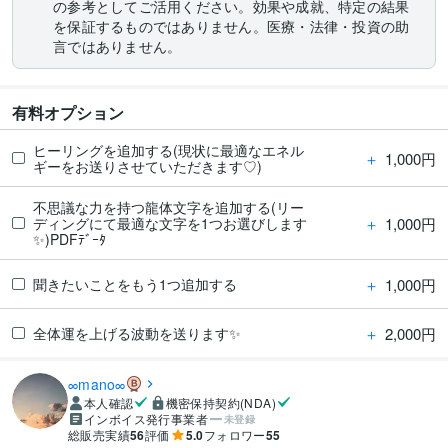
の参考としてご活用ください。効果や成就、特定の結果
を保証するものではありません。医療・法律・投資の助
言ではありません。
有料オプション
ヒーリングを追加する(現状に最適なエネル
＋
1,000円
ギーをお送りさせていただきます♡)
不思議な力を持つ龍体文字を追加する(リー
＋
1,000円
ディングにて最適な文字を1つお選びします
✨)PDFﾃﾞｰﾀ
＋
1,000円
聞きたいことをもう1つ追加する
＋
2,000円
全体運を上げる波動を送ります✨
∞mano∞
本人確認
機密保持契約(NDA)
インボイス発行事業者
未登録
総販売実績
56
評価
5.0
フォロワー
55