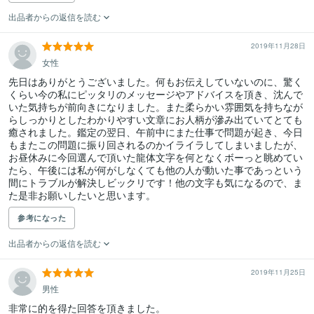
出品者からの返信を読む
2019年11月28日
女性
先日はありがとうございました。何もお伝えしていないのに、驚く
くらい今の私にピッタリのメッセージやアドバイスを頂き、沈んで
いた気持ちが前向きになりました。また柔らかい雰囲気を持ちなが
らしっかりとしたわかりやすい文章にお人柄が滲み出ていてとても
癒されました。鑑定の翌日、午前中にまた仕事で問題が起き、今日
もまたこの問題に振り回されるのかイライラしてしまいましたが、
お昼休みに今回選んで頂いた龍体文字を何となくボーっと眺めてい
たら、午後には私が何がしなくても他の人が動いた事であっという
間にトラブルが解決しビックリです！他の文字も気になるので、ま
た是非お願いしたいと思います。
参考になった
出品者からの返信を読む
2019年11月25日
男性
非常に的を得た回答を頂きました。
