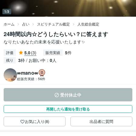
1/3
ホーム
占い
スピリチュアル鑑定
人生総合鑑定
24時間以内☆どうしたらいい？に答えます
なりたいあなたの未来を応援いたします✨
5.0
(3)
5
件
評価
販売実績
3
枠 / お願い中：
0
人
残り
∞mano∞
総販売実績：
56件
受付休止中
再開したら通知を受け取る
お気に入り(8)
出品者に質問