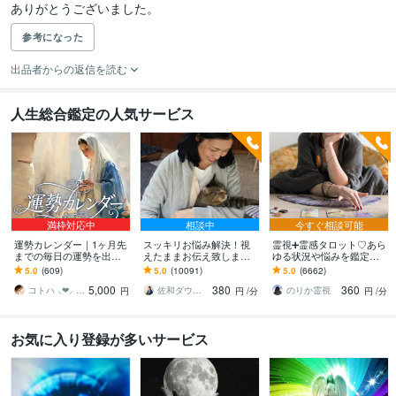
参考になった
出品者からの返信を読む
人生総合鑑定の人気サービス
満枠対応中
相談中
今すぐ相談可能
運勢カレンダー｜1ヶ月先
スッキリお悩み解決！視
霊視➕霊感タロット♡あら
までの毎日の運勢を出し
えたままお伝え致します
ゆる状況や悩みを鑑定し
ます 30日×500字のおよそ
恋愛、結婚、人間関係、
ます 霊能家系末裔 |プロ占
5.0
(609)
5.0
(10091)
5.0
(6662)
1万5千文字で細かく詳細
仕事、人生、ペットの気
い師歴16年| 気持ちや未来
5,000
380
360
に記します
持ち等◎祈願付き
を伝えます
コトハ ⸜❤︎⸝ 新サービス提供開始✨️
佐和ダウジング＆スピリットメンター
のりか霊視
円
円
/分
円
/分
お気に入り登録が多いサービス