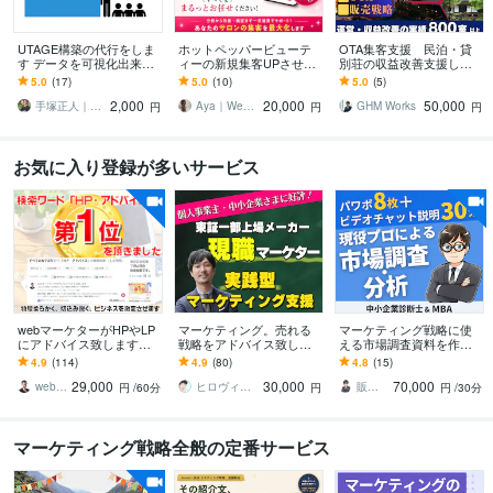
UTAGE構築の代行をしま
ホットペッパービューテ
OTA集客支援 民泊・貸
す データを可視化出来る
ィーの新規集客UPさせま
別荘の収益改善支援しま
UTAGEファネル構築しま
す “掲載しているだけ”の
す 【800室以上】WEB集
5.0
(17)
5.0
(10)
5.0
(5)
す
ホットペッパー、卒業し
客全般、OTA運用サポー
2,000
20,000
50,000
ませんか？
トします
手塚正人｜UTAGE✖️データ分析
Aya｜Webマーケッター
GHM Works
円
円
円
お気に入り登録が多いサービス
webマーケターがHPやLP
マーケティング。売れる
マーケティング戦略に使
にアドバイス致します
戦略をアドバイス致しま
える市場調査資料を作成
【コンサル初めての方向
す 一部上場企業の現職マ
します 〜パワポ作成+約3
4.9
(114)
4.9
(80)
4.8
(15)
け】プロへ相談＆詳細レ
ーケター。戦略アドバイ
0分のビデオチャットによ
29,000
30,000
70,000
ポート特典付き
スから資料添削まで
る内容解説付き〜
webマーケコンサルタント 若林 潤
ヒロヴィンチ
販売戦略構築プロデューサー ぴろ吉
円
/60分
円
円
/30分
マーケティング戦略全般の定番サービス