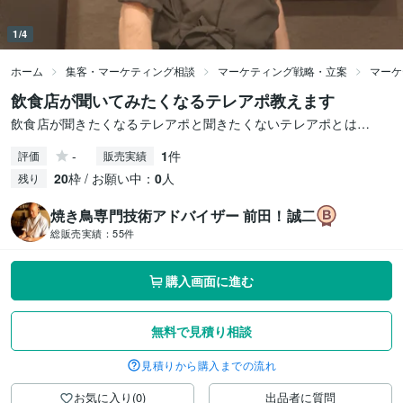
1/4
ホーム
集客・マーケティング相談
マーケティング戦略・立案
マーケ
飲食店が聞いてみたくなるテレアポ教えます
飲食店が聞きたくなるテレアポと聞きたくないテレアポとは…
-
1
件
評価
販売実績
20
枠 / お願い中：
0
人
残り
焼き鳥専門技術アドバイザー 前田！誠二
総販売実績：
55件
購入画面に進む
無料で見積り相談
見積りから購入までの流れ
お気に入り(0)
出品者に質問