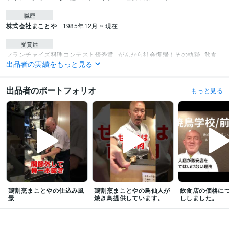
職歴
株式会社まことや
1985年12月 ~ 現在
受賞歴
フランチャイズ料理コンテスト優秀賞
がんから社会復帰！その軌跡
飲食
出品者の実績をもっと見る
店セミナー
超高級焼き鳥店はこうやって作れ！: 60歳からのチャレンジ
超
高級焼き鳥店はこうやって作れ！: 60歳からのチャレンジ
出品者のポートフォリオ
もっと見る
資格・検定
調理師
取得年 : 1994年
得意分野
ビジネス代行・事務代行
焼き鳥屋開業法そして焼師を育てています。
ボ
クシングの基礎を教えます。
焼鳥屋開業
飲食店開業
繁盛店
飲食店経営
焼き鳥
串打ち
ビジネス
コンサルタント
スポーツ
ボクシング
学歴
日本デザイナー学院
1978年2月 ~ 1979年3月
鶏割烹まことやの仕込み風
鶏割烹まことやの鳥仙人が
飲食店の価格に
景
焼き鳥提供しています。
ししました。