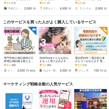
UTAGEファネル構築しま
の相談から設定まで代行
す Webサイト改善/サイト
5.0
(17)
5.0
(7)
5.0
(1)
す
します！
診断・分析/UIUX改善/SE
2,000
4,000
2,000
O
手塚正人｜UTAGE✖️データ分析
星野えり｜LP特化Webデザイナー
【コンサル・マーケ・エンジニア】Dai
円
円
円
このサービスを買った人がよく購入しているサービス
予約受付中
専門学校の簿記講師が日
3DAYS✉️♥️どんなお話も
電話歴20年♡電話初心者
商簿記2級3級を教えます
まるっと受け止めます 雑
さんコツを伝えます 電話
★税理士科目資格保持の
談￤恋愛￤仕事￤人間関
の練習、話し方のアドバ
5.0
(38)
5.0
(85)
5.0
(12)
簿記講師による日商簿記2
係￤相談￤悩み￤秘密￤
イス、復唱方法など教え
2,500
2,000
100
級3級指導
長文OK￤癒し
ます
さくら先生369
おはる＊癒しゆるっと開運びより ☕️
さとこ寄り添いタロットリーディング
円
/90分
円
円
/分
マーケティング戦略全般の人気サービス