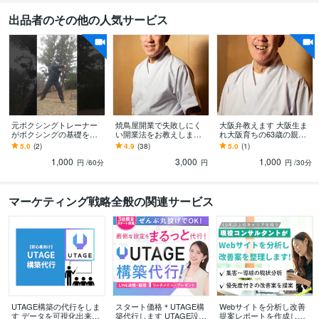
出品者のその他の人気サービス
元ボクシングトレーナー
焼鳥屋開業で失敗しにく
大阪弁教えます 大阪生ま
がボクシングの基礎を教
い開業法をお教えします
れ大阪育ちの63歳の親父
えます ボクシングジムに
焼鳥歴39年の私が、あま
に大阪弁学びませんか？
5.0
(2)
4.9
(38)
5.0
(1)
行きたいけど勇気がでな
りお金を使わない開業法
1,000
3,000
1,000
いというあなたへ！
を伝授します
円
/60分
円
円
/30分
マーケティング戦略全般の関連サービス
UTAGE構築の代行をしま
スタート価格＊UTAGE構
Webサイトを分析し改善
す データを可視化出来る
築代行します UTAGE設定
提案レポートを作成しま