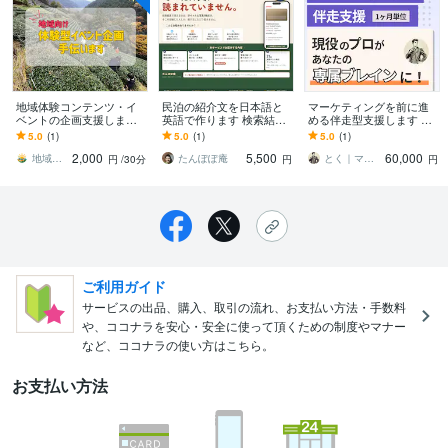
地域体験コンテンツ・イ
民泊の紹介文を日本語と
マーケティングを前に進
ベントの企画支援します
英語で作ります 検索結果
める伴走型支援します 詰
地域資源を活かした体験
で見えるのはタイトルと
まってしまう意思決定
5.0
(1)
5.0
(1)
5.0
(1)
を企画・提案！
写真5枚だけです
に、専門家の視点で突破
2,000
5,500
60,000
口を。
地域体験企画ラボ
たんぽぽ庵
とく｜マーケティング戦略・事業戦略の相談
円
/30分
円
円
ご利用ガイド
サービスの出品、購入、取引の流れ、お支払い方法・手数料
や、ココナラを安心・安全に使って頂くための制度やマナー
など、ココナラの使い方はこちら。
お支払い方法