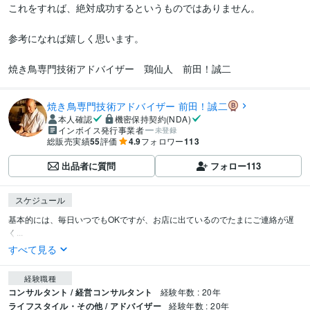
これをすれば、絶対成功するというものではありません。

参考になれば嬉しく思います。

焼き鳥専門技術アドバイザー　鶏仙人　前田！誠二
焼き鳥専門技術アドバイザー 前田！誠二
本人確認
機密保持契約(NDA)
インボイス発行事業者
未登録
総販売実績
55
評価
4.9
フォロワー
113
出品者に質問
フォロー
113
スケジュール
基本的には、毎日いつでもOKですが、お店に出ているのでたまにご連絡が遅
く...
すべて見る
経験職種
コンサルタント / 経営コンサルタント
経験年数 : 20年
ライフスタイル・その他 / アドバイザー
経験年数 : 20年