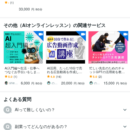
す 実績あり！ファン化に
-
(1)
つながる【コンサル＋運
33,000
用代行】
円
/60分
その他（AIオンラインレッスン）の関連サービス
AI入門編〜生活・仕事へ
AI活用、たった10分で売
忙しい先生のためのチャ
つなぐお手伝いをします
れる広告動画を作成しま
ットGPTの活用術を教え
♪AIの知識0で大丈夫！一
す あなたの商品を宣伝し
ます 学期末の多忙な業務
5.0
(1)
4.9
(16)
5.0
(2)
緒に楽しく学びましょう✨
ませんか！AIで簡単に広
をチャットGPTで効率化
6,000
20,000
15,000
告動画を作れます
しませんか？
shie＠sheeee1227
のぶ AI活用かんたんコンテンツ制作術
のぶ AI活用かんたんコンテンツ制作術
円
/60分
円
/90分
円
/90分
よくある質問
AIって難しくないの？
副業ってどんなのがあるの？