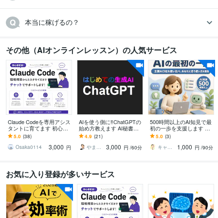
本当に稼げるの？
その他（AIオンラインレッスン）の人気サービス
Claude Codeを専用アシス
AIを使う側に‼ChatGPTの
500時間以上のAI知見で最
タントに育てます 初心者
始め方教えます AI秘書
初の一歩を支援します 主
大歓迎！環境構築や用途
化！ChatGPT使いこなし
要3社500時間以上の実体
5.0
(38)
4.9
(21)
5.0
(3)
に合うルール・スキルを
術/基礎からリスキリング
験で、AI選びから使い道
3,000
3,000
1,000
作成します
まで
Osaka0114
やまさん＠生き方の知恵
キャリアコンサルタント＋プラス
円
円
/60分
円
/90分
お気に入り登録が多いサービス