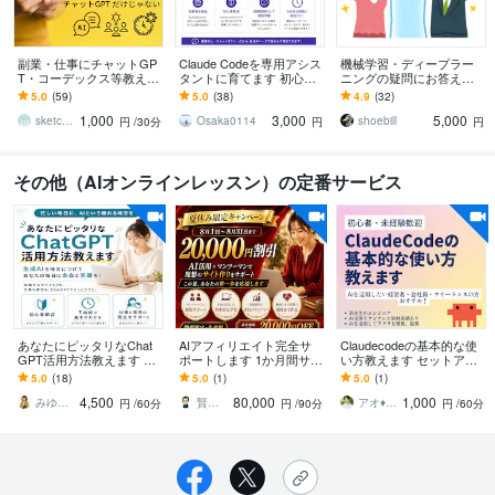
副業・仕事にチャットGP
Claude Codeを専用アシス
機械学習・ディープラー
T・コーデックス等教えま
タントに育てます 初心者
ニングの疑問にお答えし
す SNS自動可・業務効率
大歓迎！環境構築や用途
ます 京都大学で博士号取
5.0
(59)
5.0
(38)
4.9
(32)
・制作など Codex他の厳
に合うルール・スキルを
得後、アメリカ研究者経
1,000
3,000
5,000
選AI
作成します
験者がお手伝い
sketchnews
Osaka0114
shoebill
円
/30分
円
円
その他（AIオンラインレッスン）の定番サービス
あなたにピッタリなChat
AIアフィリエイト完全サ
Claudecodeの基本的な使
GPT活用方法教えます 生
ポートします 1か月間サポ
い方教えます セットアッ
成AIを味方につけてあな
ート！プロアフィリエイ
プから基本的な使い方ま
5.0
(18)
5.0
(1)
5.0
(1)
たの毎日に余白と笑顔
ターがアフィリエイト伝
で丁寧にレクチャー
4,500
80,000
1,000
を！
授
みゆき｜はじめてのAI伴走サポート
賢者企画
アオ♦︎生成AI活用支援
円
/60分
円
/90分
円
/60分