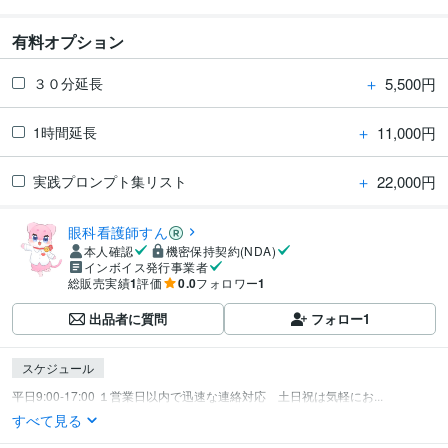
有料オプション
＋
5,500円
３０分延長
＋
11,000円
1時間延長
＋
22,000円
実践プロンプト集リスト
眼科看護師すん
本人確認
機密保持契約(NDA)
インボイス発行事業者
総販売実績
1
評価
0.0
フォロワー
1
出品者に質問
フォロー
1
スケジュール
平日9:00-17:00 １営業日以内で迅速な連絡対応　土日祝は気軽にお...
すべて見る