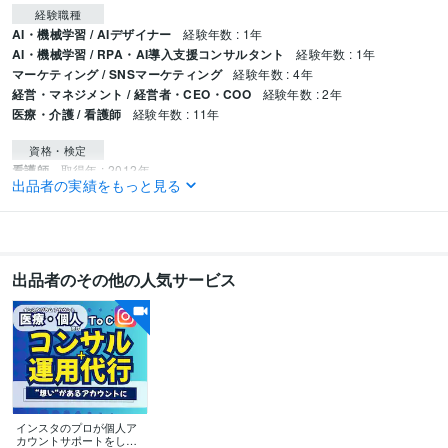
経験職種
AI・機械学習 / AIデザイナー
経験年数 : 1年
AI・機械学習 / RPA・AI導入支援コンサルタント
経験年数 : 1年
マーケティング / SNSマーケティング
経験年数 : 4年
経営・マネジメント / 経営者・CEO・COO
経験年数 : 2年
医療・介護 / 看護師
経験年数 : 11年
資格・検定
看護師
取得年 : 2012年
出品者の実績をもっと見る
保健師
取得年 : 2012年
衛生管理者
取得年 : 2012年
養護教諭免許
取得年 : 2012年
普通自動車第一種運転免許
取得年 : 2010年
出品者のその他の人気サービス
ビジネス・クリエイティブツール
Excel:10年
Google スプレッドシート:10年
Google スライド:10年
PowerPoint:10年
Word:10年
Stable Diffusion:3年
ChatGPT:3年
Perplexity AI:2年
Midjourney:2年
Bard:2年
DALL-E:2年
Adobe Firefly:1年
Microsoft Designer:1年
niji・journey:1年
Adobe Premiere Pro:1年
DaVinci Resolve:1年
CapCut:3年
インスタのプロが個人ア
カウントサポートをしま