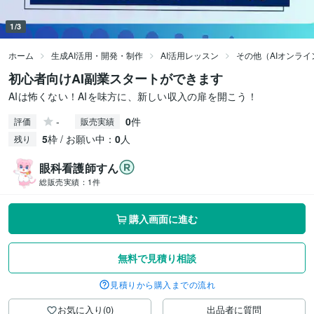
1/3
ホーム
生成AI活用・開発・制作
AI活用レッスン
その他（AIオンラ
初心者向けAI副業スタートができます
AIは怖くない！AIを味方に、新しい収入の扉を開こう！
-
0
件
評価
販売実績
5
枠 / お願い中：
0
人
残り
眼科看護師すん
総販売実績：
1件
購入画面に進む
無料で見積り相談
見積りから購入までの流れ
お気に入り(0)
出品者に質問