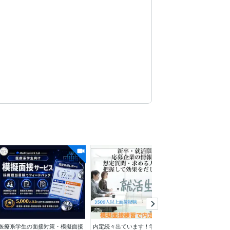
医療系学生の面接対策・模擬面接
内定続々出ています！学生限定プ
総販売330件！