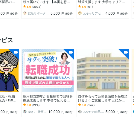
卒採用の現
続々届いています 【本番を想定
対策支援します 大学キャリアセ
ースで面接
した模擬面接】公務員試験、新
ンターでの経験を活かし面接指導
5.0
(3073)
5.0
(61)
卒・経験者採用対応
します！
000
5,500
4,000
就活サポーターTAKU
元キャリアセンターのゆうりさん
円
/90分
円
/60分
円
/60分
ービス
就活・転職
採用担当20年が面接練習で回答を
自信をもって公務員面接を受験頂
売⭐1500
徹底改善します 本番で伝わる実
けるようご支援します とにかく
接＋想定質
践的な面接トレーニング｜面接対
時間が無い…本番前に模擬面接だ
5.0
(224)
5.0
(147)
策・模擬面接OK
けでも…そんな貴方に！
000
10,000
5,000
ゆきこ 仕事とキャリアの先生
あなたの自己効力感寄添い隊 技能士BAN
円
/60分
円
/60分
円
/60分