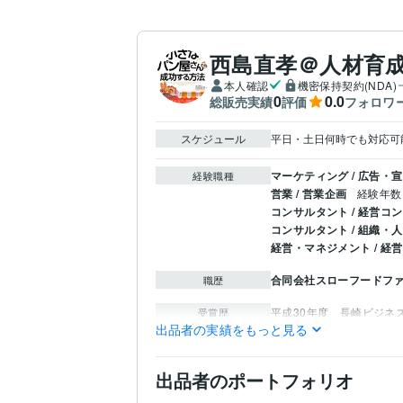
西島直孝＠人材育
本人確認
機密保持契約(NDA)
0
0.0
総販売実績
評価
フォロワ
スケジュール
マーケティング / 広告・
経験職種
営業 / 営業企画
経験年数 
コンサルタント / 経営コ
コンサルタント / 組織・
経営・マネジメント / 経営
合同会社スローフードフ
職歴
平成30年度　長崎ビジネ
受賞歴
出品者の実績をもっと見る
調理師
取得年 : 2021年
資格・検定
出品者のポートフォリオ
コンサルティング・士業
得意分野
開業 ビジネス