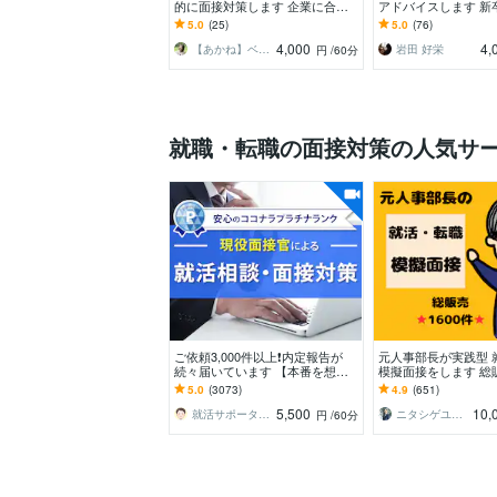
的に面接対策します 企業に合わ
アドバイスします 新
せてあなたの強みを確実に言語化
役人事。現在週2件ペ
5.0
(25)
5.0
(76)
できるようお手伝い！
対応
4,000
4,
【あかね】ベンチャー採用人事＆国キャリ
岩田 好栄
円
/60分
就職・転職の面接対策の人気サ
ご依頼3,000件以上❗内定報告が
元人事部長が実践型 
続々届いています 【本番を想定
模擬面接をします 総販
した模擬面接】公務員試験、新
件超⭐実践型模擬面
5.0
(3073)
4.9
(651)
卒・経験者採用対応
問・回答例集
5,500
10,
就活サポーターTAKU
ニタシゲユキ★元人事部長の就活・転職支援
円
/60分