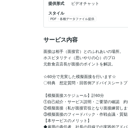
提供形式
ビデオチャット
スタイル
PDF・各種データファイル提供
サービス内容
面接は相手（面接官）とのふれあいの場所。

ホスピタリティ（思いやりの心）のプロ

元飲食店店長が面接のポイントを解説。

☆60分で充実した模擬面接を行います☆

〇特典　想定質問・回答例アドバイスシートプ
【模擬面接スケジュール】計60分

①自己紹介・サービス説明・ご要望の確認　約5
②模擬面接（私が面接官役となり面接練習します
③模擬面接のフィードバック・作戦会議・質疑応
【本サービスのメリット】

◆雇用の責任者、社長の目線での実践的アドバイ