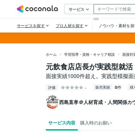
ホーム
学習指導・資格・キャリア相談
面接対
元飲食店店長が実践型就活
面接実績1000件超え。実践型模擬
0
件
-
販売実績
残
評価
西島直孝＠人材育成・人間関係カ
サービス内容
購入時のお願い