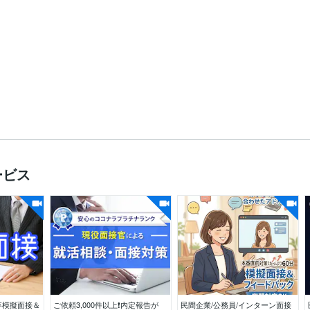
1995年2月
ービス
卒模擬面接＆
ご依頼3,000件以上❗内定報告が
民間企業/公務員/インターン面接