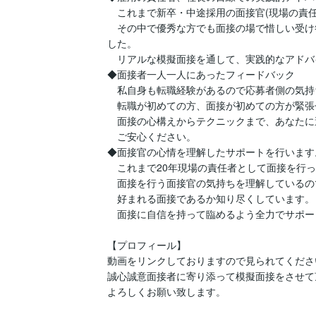
　これまで新卒・中途採用の面接官(現場の責任
　その中で優秀な方でも面接の場で惜しい受け
した。

　リアルな模擬面接を通して、実践的なアドバ
◆面接者一人一人にあったフィードバック

　私自身も転職経験があるので応募者側の気持
　転職が初めての方、面接が初めての方が緊張
　面接の心構えからテクニックまで、あなたに
　ご安心ください。

◆面接官の心情を理解したサポートを行います。
　これまで20年現場の責任者として面接を行っ
　面接を行う面接官の気持ちを理解しているの
　好まれる面接であるか知り尽くしています。

　面接に自信を持って臨めるよう全力でサポー
【プロフィール】

動画をリンクしておりますので見られてください
誠心誠意面接者に寄り添って模擬面接をさせて
よろしくお願い致します。
