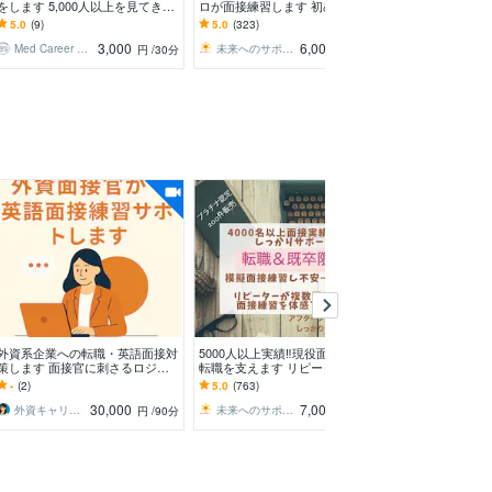
をします 5,000人以上を見てきた
ロが面接練習します 初めての面
ートします 【
採用担当が評価表で改善点を伝え
接に親身に支え模擬面接・振り返
ライバルに勝つ
5.0
(9)
5.0
(323)
5.0
(31)
ます
りサポートし合格へ！
伝えします
3,000
6,000
Med Career K Lab
未来へのサポーター
面接トレーナー 
円
/30分
円
/60分
外資系企業への転職・英語面接対
5000人以上実績‼️現役面接プロが
内定続々出てい
策します 面接官に刺さるロジッ
転職を支えます リピーターの方
ロが面接練習し
クを構築。理想のオファーを勝ち
より2回3回依頼を頂くサービスを
接に親身に支え
-
(2)
5.0
(763)
5.0
(323)
取ります。
体感下さい！
りサポートし合
30,000
7,000
外資キャリア相談室
未来へのサポーター
未来へのサポ
円
/90分
円
/60分