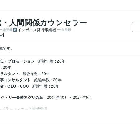
成・人間関係カウンセラー
インボイス発行事業者
未登録
未登録
1
ー
宣伝・プロモーション
経験年数 : 20年
: 20年
ンサルタント
経験年数 : 20年
人事コンサルタント
経験年数 : 20年
者・CEO・COO
経験年数 : 20年
ァクトリー長崎アグリの丘
2004年10月 ~ 2024年5月
スプランコンテスト最優秀賞
開業支援・人材育成・人間関係カウンセラー