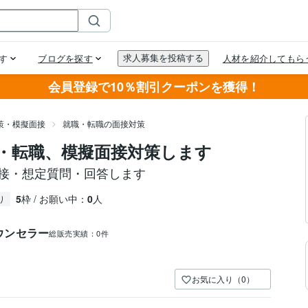
会員登録で10％割引クーポンを獲得！
策・模擬面接
就職・転職の面接対策
・転職、模擬面接対策します
面接・想定質問・回答します
5
枠 / お願い中：
0
人
り
ウンセラー
総販売実績：
0件
お気に入り（0）