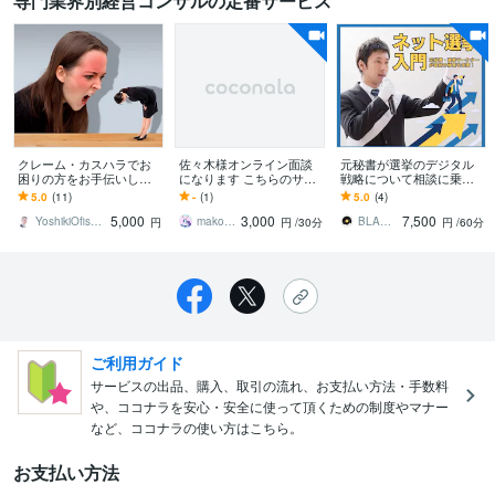
専門業界別経営コンサルの定番サービス
クレーム・カスハラでお
佐々木様オンライン面談
元秘書が選挙のデジタル
困りの方をお手伝いしま
になります こちらのサー
戦略について相談に乗り
す 即使える！超実践的ク
ビス内容にてご面談をお
ます 国会・地方議員を初
5.0
(11)
-
(1)
5.0
(4)
レーム・トラブル予防
願いいたします。
当選に導いた最新ネット
5,000
3,000
7,500
法・対応方法
選挙テクニックを伝授
YoshikiOfisege
makoto creation
BLANK TOKYO
円
円
/30分
円
/60分
ご利用ガイド
サービスの出品、購入、取引の流れ、お支払い方法・手数料
や、ココナラを安心・安全に使って頂くための制度やマナー
など、ココナラの使い方はこちら。
お支払い方法