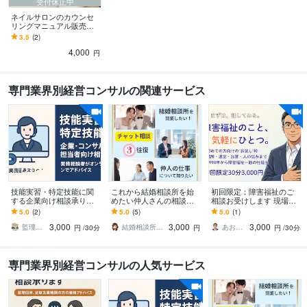
受付休止中
ネイルサロンのカウンセ
リングマニュアル販売し
ます 作業工程付きトーク
3.5
(2)
スクリプト！プロ技のカ
4,000
ウンセリングに
円
専門業界別経営コンサルの関連サービス
技能実習・特定技能に関
これから結婚相談所を始
初回限定：障害福祉のご
する企業向け相談承りま
めたい仲人さんの相談乗
相談お受けします 現場も
す 現場ベースで実務解
ります 【これから結婚相
経営層も経験した社福士
5.0
(2)
5.0
(5)
5.0
(1)
説、制度の仕組み・契
談所を始めたい・仲人の
が、実務目線でお答えし
3,000
3,000
3,000
約・書類・トラブル回避
仕事を知りたい方向け】
ます
監理団体登録支援機関業務サポート
結婚相談所│プリマリエ鹿児島
あおさん｜障害福祉27年×社福士
円
/30分
円
円
/30分
専門業界別経営コンサルの人気サービス