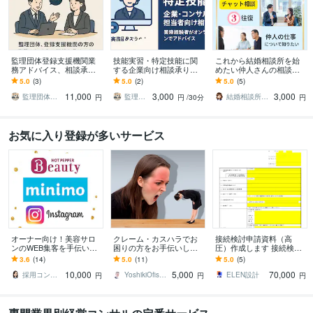
監理団体登録支援機関業
技能実習・特定技能に関
これから結婚相談所を始
務アドバイス、相談承り
する企業向け相談承りま
めたい仲人さんの相談乗
ます 監理団体、登録支援
す 現場ベースで実務解
ります 【これから結婚相
5.0
(3)
5.0
(2)
5.0
(5)
機関の方の業務アドバイ
説、制度の仕組み・契
談所を始めたい・仲人の
11,000
3,000
3,000
ス、相談対応
約・書類・トラブル回避
仕事を知りたい方向け】
監理団体登録支援機関業務サポート
監理団体登録支援機関業務サポート
結婚相談所│プリマリエ鹿児島
円
円
/30分
円
お気に入り登録が多いサービス
オーナー向け！美容サロ
クレーム・カスハラでお
接続検討申請資料（高
ンのWEB集客を手伝いま
困りの方をお手伝いしま
圧）作成します 接続検討
す 予約数も閲覧数も変わ
す 即使える！超実践的ク
資料の作成は特高も含め
3.6
(14)
5.0
(11)
5.0
(5)
る！insta/ホットペッパー
レーム・トラブル予防
て100件以上やってきまし
10,000
5,000
70,000
etc.
法・対応方法
た。
採用コンサルタント山之口｜メッセージ歓迎
YoshikiOfisege
ELEN設計
円
円
円