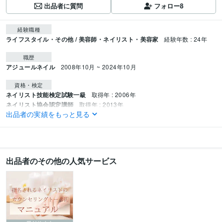
出品者に質問
フォロー
8
経験職種
ライフスタイル・その他 / 美容師・ネイリスト・美容家
経験年数 : 24年
職歴
アジュールネイル
2008年10月 ~ 2024年10月
資格・検定
ネイリスト技能検定試験一級
取得年 : 2006年
ネイリスト協会認定講師
取得年 : 2013年
出品者の実績をもっと見る
バイオスカルプチュアジェル上級エデュケーター
取得年 : 2015年
得意分野
ビジネス代行・事務代行
ネイルサロンスタッフ技術研修代行
ネイル技術
トレーニングカリキュラム作成
出品者のその他の人気サービス
ネイル スクール