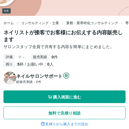
1/1
ホーム
コンサルティング・士業
業務・業界特化コンサルティング
専
ネイリストが接客でお客様にお伝えする内容販売し
ます
サロンスタッフ全員で共有する内容を簡単にまとめました。
-
0
件
評価
販売実績
5
枠 / お願い中：
0
人
残り
ネイルサロンサポート
総販売実績：
2件
購入画面に進む
無料で見積り相談
見積りから購入までの流れ