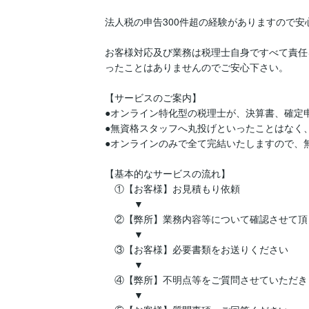
法人税の申告300件超の経験がありますので安
お客様対応及び業務は税理士自身ですべて責任
ったことはありませんのでご安心下さい。

【サービスのご案内】

●オンライン特化型の税理士が、決算書、確定申
●無資格スタッフへ丸投げといったことはなく
●オンラインのみで全て完結いたしますので、無
【基本的なサービスの流れ】

　①【お客様】お見積もり依頼

　　　▼

　②【弊所】業務内容等について確認させて頂き
　　　▼

　③【お客様】必要書類をお送りください

　　　▼

　④【弊所】不明点等をご質問させていただきま
　　　▼　　
