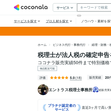
ホーム
ビジネス代行・事務代行
経理・財務・
税理士が法人税の確定申告
ココナラ販売実績50件まで特別価格
物品配送可能
20
5.0
(18)
販売実績
評価
エントラス税理士事務所
総販売実
プラチナ認定者の
直近3ヶ月で高い
サービス