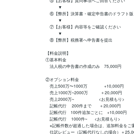
　⑤【お客様】質問事項へご回答ください

　　　▼

　⑥【弊所】決算書・確定申告書のドラフト版
　　　▼　

　⑦【お客様】内容等をご確認ください

　　　▼

　⑧【弊所】税務署へ申告書を提出

【料金説明】

①基本料金

　法人税の申告書の作成のみ　75,000円

②オプション料金

　売上500万〜1000万　　　　+10,000円

　売上1000万~2000万　       ＋20,000円

　売上2000万~　　　   　　<お見積もり>

　記帳代行　 200件まで　   ＋20,000円

　記帳代行　100件追加ごとに　+10,000円

　記帳代行    1000件~      <お見積もり>

　※記帳件数が超過した場合は、追加料金をご案
　仕訳レビュー（記帳代行なしの場合）＋25,00