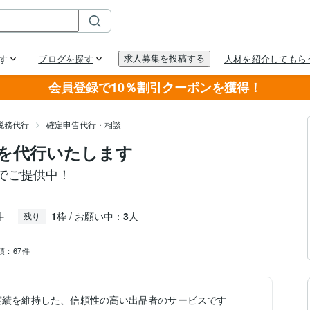
会員登録で10％割引クーポンを獲得！
税務代行
確定申告代行・相談
を代行いたします
でご提供中！
件
1
枠 / お願い中：
3
人
残り
績：
67件
実績を維持した、信頼性の高い出品者のサービスです