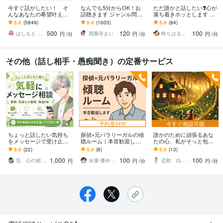
今すぐ話がしたい！ そ
なんでも5分からOK！お
ただ誰かと話したい❣️心が
んなあなたの希望叶えま
話聴きます ジャンル問わ
落ち着きホッとします い
す 今日あったことから深
ずただちょっとだけ誰か
ますぐ話す/雑談/愚痴/何で
5.0
(5849)
5.0
(1603)
5.0
(84)
刻な悩みまで☆何でも打
と話したい人待ってます♪
も/結婚/恋愛/悩み/繊細
500
120
100
ち明けてください。
はしもと ゆっこ♡救急こころの相談室
西園寺まい
柊ちはる❤️主婦のお悩み相談Room❤️
円
/分
円
/分
円
/分
その他（話し相手・愚痴聞き）の定番サービス
予約受付中
今すぐ相談可能
ちょっと話したい気持ち
探偵×元パラリーガルの傾
誰かのために頑張るあな
をメッセージで受け止め
聴ルーム｜本音歓迎しま
たの心、私がそっと包み
ます 愚痴・雑談・まとま
す 話すだけでOK。必要な
ます ふだんは支える側の
5.0
(22)
5.0
(8)
5.0
(13)
らない気持ちも大丈夫
ら次の一手も
あなたの気持ち、私がし
1,000
100
100
っかり受け止めます
箔 心の相談室
永瀬 優＠探偵×ライター
恋歌 白魔法
円
円
/分
円
/分