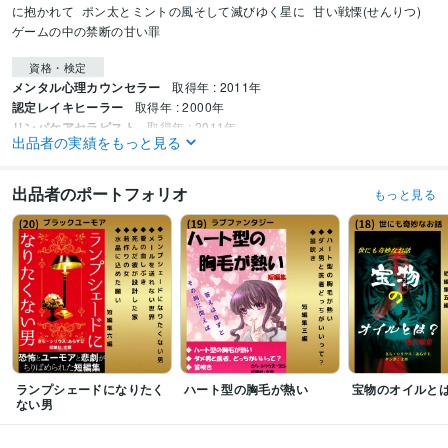
に抱かれて
ポン太とミントの風そして滅びゆく星に
甘い戦慄(せんりつ) 
ゲームの中の禁断の甘い罪
資格・検定
メンタル心理カウンセラー
取得年 : 2011年
認定レイキヒーラー
取得年 : 2000年
リンパケアセラピスト
取得年 : 2011年
出品者の実績をもっと見る
ビジネス・クリエイティブツール
ペライチ:1年
Excel:25年
Google サイト:20年
Word:25年
freee:6年
出品者のポートフォリオ
もっと見る
Google Search Console:10年
Stable Diffusion:1年
DALL-E:1年
Vrew:1年
Canva:2年
ペイントツールSAI:2年
得意分野
悩み相談・カウンセリング
メンタル心理アドバイザー・カウンセラー
出
版
心の悩み＆出版
ランプシェードになりたく
ハート型の胸毛が熱い
宝物のオイルと
ない男