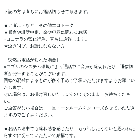
下記の方は直ちにお電話切らせて頂きます。

★アダルトなど、その他エロトーク

★暴言や誹謗中傷、命や犯罪に関わるお話

※ココナラの禁止行為、直ちに通報します。

★泣き叫び、お話にならない方

［突然お電話が切れた場合］

※アプリのシステム環境により通話中に音声が途切れたり、通信切
断が発生することがございます。

回線の混雑によるものが多く予めご了承いただけますようお願いい
たします。

その場合は、お掛け直しいたしますのでそのまま　お待ちくださ
い。

ご返答がない場合は、一旦トークルームをクローズさせていただき
ますのでご了承ください。

★お話の途中でも違和感を感じたり、もう話したくないと思われた
らすぐに切っていただいて結構です。
