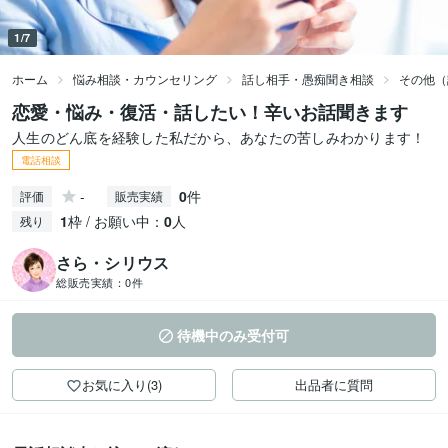
1/7
ホーム
悩み相談・カウンセリング
話し相手・愚痴聞き相談
その他（
恋愛・悩み・復活・話したい！辛いお話聞きます
人生のどん底を経験した私だから、あなたの苦しみわかります！
電話相談
-
0
件
評価
販売実績
1
枠 / お願い中：
0
人
残り
さら・シリウス
総販売実績：
0件
待機中のみ受付可
お気に入り(3)
出品者に質問