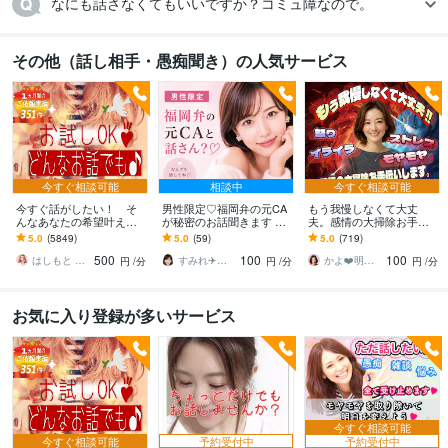
なにも話さなくてもいいですか？コミュ障なので。
その他（話し相手・愚痴聞き）の人気サービス
今すぐ相談可能
相談中
今すぐ相談可能
今すぐ話がしたい！ そ
男性限定♡福岡弁の元CA
もう我慢しなくて大丈
んなあなたの希望叶えま
が秘密のお話聞きます 雑
夫。感情の大掃除お手伝
す 今日あったことから深
談・趣味・恋愛・性の悩
いします 怒り/イライラ/モ
5.0
(5849)
5.0
(59)
5.0
(719)
刻な悩みまで☆何でも打
みなど…な〜んでも聞く
ヤモヤ/ストレス/焦り/感情
500
100
100
ち明けてください。
けんね！
爆発/本音
はしもと ゆっこ♡救急こころの相談室
すみれ✈️福岡弁の元CA
かよ❤️明日が少し楽しみになる場所
円
/分
円
/分
円
/分
お気に入り登録が多いサービス
今すぐ相談可能
今すぐ相談可能
予約受付中
予約受付中