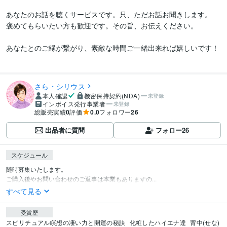
あなたのお話を聴くサービスです。只、ただお話お聞きします。

褒めてもらいたい方も歓迎です。その旨、お伝えください。

あなたとのご縁が繋がり、素敵な時間ご一緒出来れば嬉しいです！

さら・シリウス
本人確認
機密保持契約(NDA)
未登録
インボイス発行事業者
未登録
総販売実績
0
評価
0.0
フォロワー
26
出品者に質問
フォロー
26
スケジュール
随時募集いたします。

ご購入後やお問い合わせのご返事は本業もありますの...
すべて見る
受賞歴
スピリチュアル瞑想の凄い力と開運の秘訣
化粧したハイエナ達
背中(せな)