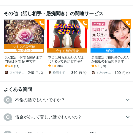
その他（話し相手・愚痴聞き）の関連サービス
今すぐ相談可能
予約受付中
今すぐ相談可能
相談中
3人限定 何でも聞きます
本当は怒られたいんだよ
男性限定♡福岡弁の元CA
内容は何でもOKです（カ
ね⭐️叱ってあげます ㊙10
が秘密のお話聞きます 雑
ウンセラー資格有）
0％秘密厳守⭐️私に本当の
談・趣味・恋愛・性の悩
5.0
(31)
5.0
(96)
5.0
(59)
自分みせてごらん‼️
みなど…な〜んでも聞く
240
340
100
けんね！
スピリチャルカウンセラー アイリス綾
松岡すず
すみれ✈️福岡弁の元CA
円
/分
円
/分
円
/分
よくある質問
不倫の話でもいいですか？
借金があって苦しい話でもいいの？