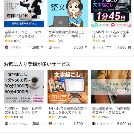
会議やインタビュー等の
音声や動画の文字起こし
1分45円│SRT込みで文字
音声データを書き起こし
+整文/リライト/編集しま
起こしします SRT・要
ます 弁護士事務所のお墨
す 綺麗な文章に！記事
約・タイムコードも追加
5.0
(649)
5.0
(79)
5.0
(2)
付き！裁判所提出用の通
化、動画テロップ、議事
料金なし
1,500
2,000
1,500
話記録の文字起こし！
録、AIの手直しなど
バリモト
nasn
naoki_777
円
円
円
お気に入り登録が多いサービス
1500円～ 動画・音声の
1分75円で各種動画の文字
現役編集者が、1時間程度
文字おこしを承ります ご
起こしを喜んで承ります
の音声テープ起こし承り
要望には可能な限り対応
オンライン会議やYouTube
ます 用途を考慮した文字
5.0
(3158)
5.0
(1250)
5.0
(259)
いたします
演者の丁寧な書き起こし
起こし(ケバ取りまで)
1,500
1,500
6,000
代行！
むぎちゃ0012 作業代行・総合サポート
バリモト
たまlテープ起こし承りますl
円
円
円