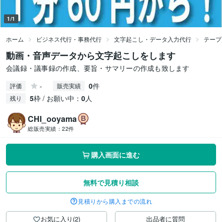
1/1
ホーム
ビジネス代行・事務代行
文字起こし・データ入力代行
テープ
動画・音声データから文字起こしをします
会議録・議事録の作成、要旨・サマリーの作成も致します
-
0
件
評価
販売実績
5
枠 / お願い中：
0
人
残り
CHI_ooyama
総販売実績：
22件
購入画面に進む
無料で見積り相談
見積りから購入までの流れ
お気に入り(2)
出品者に質問