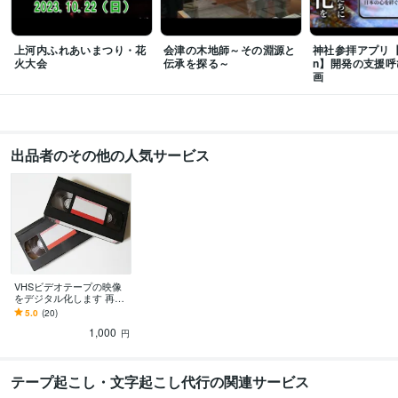
出張撮影・出張サービス
出張動画撮影
学歴
上河内ふれあいまつり・花
会津の木地師～その淵源と
神社参拝アプリ【
筑波大学大学院
1993年3月 ~ 2000年2月
火大会
伝承を探る～
n】開発の支援呼
画
語学力
英語
日常会話レベル
韓国語
日常会話レベル
出品者のその他の人気サービス
VHSビデオテープの映像
をデジタル化します 再生
できなくなった昔の映像
5.0
(20)
を復活させます！
1,000
円
テープ起こし・文字起こし代行の関連サービス