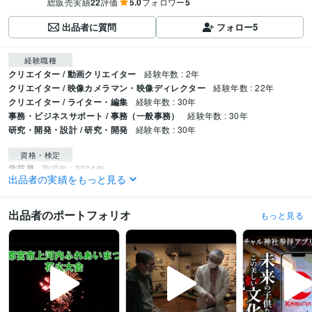
総販売実績
22
評価
5.0
フォロワー
5
出品者に質問
フォロー
5
経験職種
クリエイター / 動画クリエイター
経験年数 : 2年
クリエイター / 映像カメラマン・映像ディレクター
経験年数 : 22年
クリエイター / ライター・編集
経験年数 : 30年
事務・ビジネスサポート / 事務（一般事務）
経験年数 : 30年
研究・開発・設計 / 研究・開発
経験年数 : 30年
資格・検定
学芸員
取得年 : 2004年
出品者の実績をもっと見る
プログラミング言語・フレームワーク
HTML:20年
PL/SQL:15年
MySQL:15年
出品者のポートフォリオ
もっと見る
ビジネス・クリエイティブツール
Wix:3年
Excel:25年
Google スプレッドシート:3年
Google ドキュメント:3年
PowerPoint:15年
Word:25年
Moneyfoward:3年
得意分野
動画編集・映像制作
動画撮影・編集
デジタル化
文字起こし