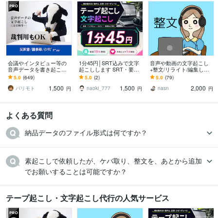
会議やインタビュー等の
1分45円│SRT込みで文字
音声や動画の文字起こし
音声データを書き起こし
起こしします SRT・要
+整文/リライト/編集しま
ます 弁護士事務所のお墨
約・タイムコードも追加
す 綺麗な文章に！記事
5.0
(649)
5.0
(2)
5.0
(79)
付き！裁判所提出用の通
料金なし
化、動画テロップ、議事
1,500
1,500
2,000
話記録の文字起こし！
録、AIの手直しなど
バリモト
naoki_777
nasn
円
円
円
よくある質問
納品データのファイル形式は何ですか？
素起こしで依頼したが、ケバ取り、整文を、あとから追加
でお願いすることは可能ですか？
テープ起こし・文字起こし代行の人気サービス