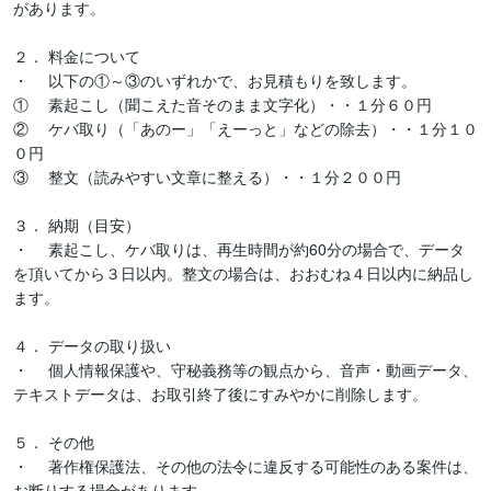
があります。

２．	料金について

・	以下の①～③のいずれかで、お見積もりを致します。

①	素起こし（聞こえた音そのまま文字化）・・１分６０円

②	ケバ取り（「あのー」「えーっと」などの除去）・・１分１０
０円

③	整文（読みやすい文章に整える）・・１分２００円

３．	納期（目安）

・	素起こし、ケバ取りは、再生時間が約60分の場合で、データ
を頂いてから３日以内。整文の場合は、おおむね４日以内に納品し
ます。

４．	データの取り扱い

・	個人情報保護や、守秘義務等の観点から、音声・動画データ、
テキストデータは、お取引終了後にすみやかに削除します。

５．	その他

・	著作権保護法、その他の法令に違反する可能性のある案件は、