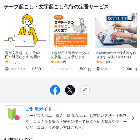
テープ起こし・文字起こし代行の定番サービス
音声文字起こし１分60
１分75円！音声データの
Excelやwordで様式等を作
円〜対応します お問い合
文字起こしを承ります 会
ります ✰使いやすい独自
わせにはなるべく迅速に
議の録音やインタビュ
の様式が必要ありません
5.0
(55)
5.0
(12)
5.0
(21)
対応します!
ー、裁判用等、何でもO
か？
1,500
1,500
2,000
K！
みやゾネス
トータルビジネスサポート事務所 Qii
sky536
円
円
円
ご利用ガイド
サービスの出品、購入、取引の流れ、お支払い方法・手数料
や、ココナラを安心・安全に使って頂くための制度やマナー
など、ココナラの使い方はこちら。
お支払い方法