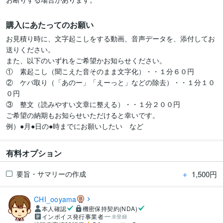
購入にあたってのお願い
お見積り時に、文字起こしをする動画、音声データを、添付してお
送りください。

また、以下のいずれをご希望かお知らせください。

①　素起こし（聞こえた音そのまま文字化）・・１分６０円

②　ケバ取り（「あのー」「えーっと」などの除去）・・１分１０
０円

③　整文（読みやすい文章に整える）・・１分２００円

ご希望の納期もお知らせいただけると幸いです。

例）●月●日の●時までにお願いしたい　など
有料オプション
＋
1,500円
要旨・サマリーの作成
CHI_ooyama
本人確認
機密保持契約(NDA)
インボイス発行事業者
未登録