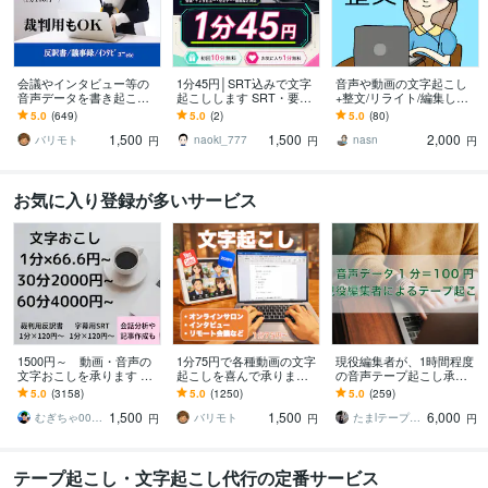
会議やインタビュー等の
1分45円│SRT込みで文字
音声や動画の文字起こし
音声データを書き起こし
起こしします SRT・要
+整文/リライト/編集しま
ます 弁護士事務所のお墨
約・タイムコードも追加
す 綺麗な文章に！記事
5.0
(649)
5.0
(2)
5.0
(80)
付き！裁判所提出用の通
料金なし
化、動画テロップ、議事
1,500
1,500
2,000
話記録の文字起こし！
録、AIの手直しなど
バリモト
naoki_777
nasn
円
円
円
お気に入り登録が多いサービス
1500円～ 動画・音声の
1分75円で各種動画の文字
現役編集者が、1時間程度
文字おこしを承ります ご
起こしを喜んで承ります
の音声テープ起こし承り
要望には可能な限り対応
オンライン会議やYouTube
ます 用途を考慮した文字
5.0
(3158)
5.0
(1250)
5.0
(259)
いたします
演者の丁寧な書き起こし
起こし(ケバ取りまで)
1,500
1,500
6,000
代行！
むぎちゃ0012 作業代行・総合サポート
バリモト
たまlテープ起こし承りますl
円
円
円
テープ起こし・文字起こし代行の定番サービス