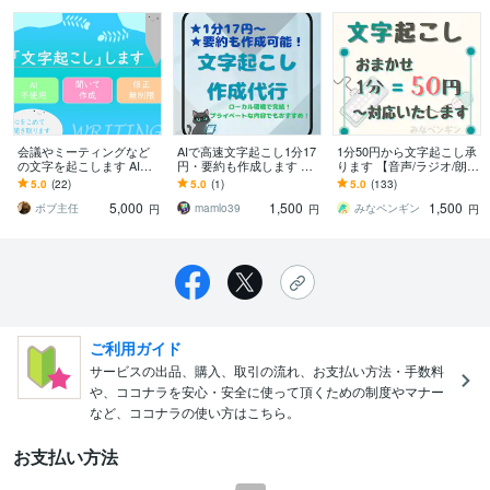
会議やミーティングなど
AIで高速文字起こし1分17
1分50円から文字起こし承
の文字を起こします AI等
円・要約も作成します AI
ります 【音声/ラジオ/朗
使わず、一言ずつ聞き取
+ 人の目でチェック！ 全
読/YouTube動画など】
5.0
(22)
5.0
(1)
5.0
(133)
り文字を起こし、形にし
体+ 話者ごとの要約も作
5,000
1,500
1,500
ていきます
成！
ボブ主任
mamlo39
みなペンギン
円
円
円
ご利用ガイド
サービスの出品、購入、取引の流れ、お支払い方法・手数料
や、ココナラを安心・安全に使って頂くための制度やマナー
など、ココナラの使い方はこちら。
お支払い方法