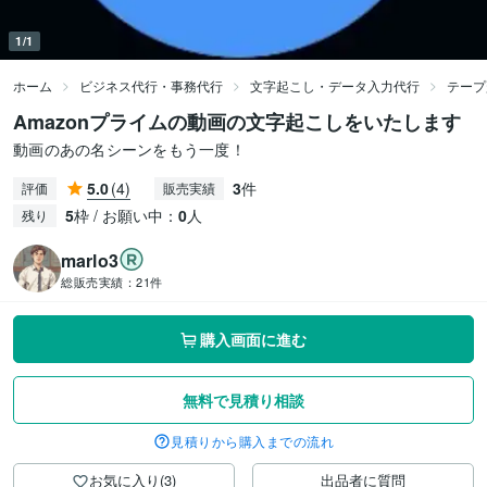
1/1
ホーム
ビジネス代行・事務代行
文字起こし・データ入力代行
テープ
Amazonプライムの動画の文字起こしをいたします
動画のあの名シーンをもう一度！
5.0
(4)
3
件
評価
販売実績
5
枠 / お願い中：
0
人
残り
marlo3
総販売実績：
21件
購入画面に進む
無料で見積り相談
見積りから購入までの流れ
お気に入り(3)
出品者に質問