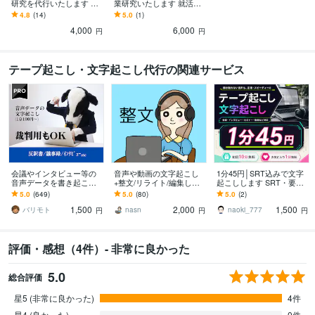
研究を代行いたします 〜
業研究いたします 就活始
空いた時間で選考対策に
めたての方、業界を丸ご
4.8
(14)
5.0
(1)
集中しませんか？〜
と知りたい方におすす
4,000
6,000
め！
円
円
テープ起こし・文字起こし代行の関連サービス
会議やインタビュー等の
音声や動画の文字起こし
1分45円│SRT込みで文字
音声データを書き起こし
+整文/リライト/編集しま
起こしします SRT・要
ます 弁護士事務所のお墨
す 綺麗な文章に！記事
約・タイムコードも追加
5.0
(649)
5.0
(80)
5.0
(2)
付き！裁判所提出用の通
化、動画テロップ、議事
料金なし
1,500
2,000
1,500
話記録の文字起こし！
録、AIの手直しなど
バリモト
nasn
naoki_777
円
円
円
評価・感想（4件）- 非常に良かった
5.0
総合評価
星5 (非常に良かった)
4件
星4 (良かった)
0件