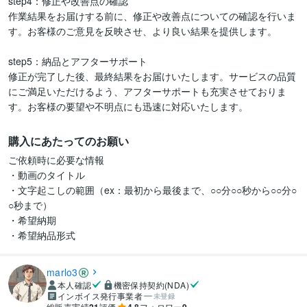
step4：修正や改善点の確認

作業結果をお届けする前に、修正や改善点についての確認を行いま
す。お客様のご意見を反映させ、より良い結果を提供します。

step5：納品とアフターサポート

修正が完了した後、最終結果をお届けいたします。サービスの品質
にご満足いただけるよう、アフターサポートも充実させておりま
す。お客様の要望や不明点にも迅速に対応いたします。
購入にあたってのお願い
ご依頼時に必要な情報

・動画のタイトル

・文字起こしの範囲（ex：最初から最後まで、○○分○○秒から○○分○
○秒まで）

・希望納期

・希望納品形式
marlo3
本人確認
機密保持契約(NDA)
インボイス発行事業者
未登録
総販売実績
評価
フォロワー