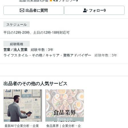
21
4.8
9
出品者に質問
フォロー
9
スケジュール
平日の12時-20時、土日の12時-18時対応可
経験職種
営業 / 法人営業
経験年数 : 3年
ライフスタイル・その他 / キャリア・資格アドバイザー
経験年数 : 3年
出品者のその他の人気サービス
受付休止中
最新AIで企業分析・企業
食品業界｜企業分析・企