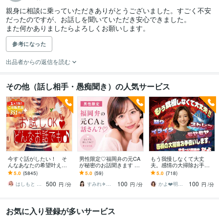
親身に相談に乗っていただきありがとうございました。すごく不安
だったのですが、お話しを聞いていただき安心できました。

また何かありましたらよろしくお願いします。
参考になった
出品者からの返信を読む
その他（話し相手・愚痴聞き）の人気サービス
今すぐ話がしたい！ そ
男性限定♡福岡弁の元CA
もう我慢しなくて大丈
んなあなたの希望叶えま
が秘密のお話聞きます 雑
夫。感情の大掃除お手伝
す 今日あったことから深
談・趣味・恋愛・性の悩
いします 怒り/イライラ/モ
5.0
(5845)
5.0
(59)
5.0
(718)
刻な悩みまで☆何でも打
みなど…な〜んでも聞く
ヤモヤ/ストレス/焦り/感情
500
100
100
ち明けてください。
けんね！
爆発/本音
はしもと ゆっこ♡救急こころの相談室
すみれ✈️福岡弁の元CA
かよ❤️明日が少し楽しみになる場所
円
/分
円
/分
円
/分
お気に入り登録が多いサービス