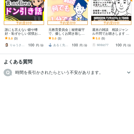
予約受付中
予約受付中
予約受付中
誰にも言えない癖や嗜
元教育委員会｜秘密厳守
週末の雑談 相談ジャン
好・恥ずかしい習慣お聴
で、優しくお聞き致しま
ル不問でお聴きします 金
きします 驚くことはあり
す ☘️１分お試し歓迎☘️愚
曜夜〜日曜、週末気分で
5.0
(3)
5.0
(3)
5.0
(5)
ますが引きません☘真剣
痴聞き、電話悩み相談、
どうぞ
100
100
100
に受け止めます✨
雑談、大歓迎！
りゅうさく✨あなたに寄り添う公認心理師✨
あるく先生_教員採用試験・公務員試験対策
tkhbiz77
円
/分
円
/分
円
/分
よくある質問
時間を長引かされたらという不安があります。　　
