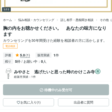
1/11
ホーム
悩み相談・カウンセリング
話し相手・愚痴聞き相談
その他（
胸の内をお聴かせください。 あなたの味方になり
ます
カウンセリングを30年間受けた経験を相談者の方に活かします。
電話相談
5.0
(1)
1
件
評価
販売実績
5
枠 / お願い中：
0
人
残り
みやさと 逃げたいと思った時のかけこみ寺
総販売実績：
1件
待機中のみ受付可
お気に入り(1)
出品者に質問