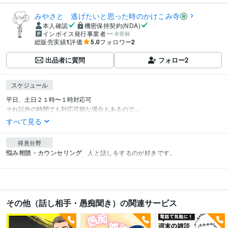
みやさと 逃げたいと思った時のかけこみ寺
本人確認
機密保持契約(NDA)
インボイス発行事業者
未登録
総販売実績
1
評価
5.0
フォロワー
2
出品者に質問
フォロー
2
スケジュール
平日、土日２１時〜１時対応可

それ以外の時間でも対応可能な場合もあるので...
すべて見る
得意分野
悩み相談・カウンセリング
人と話しをするのが好きです。
その他（話し相手・愚痴聞き）の関連サービス