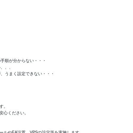
手順が分からない・・・

、、、

、うまく設定できない・・・

。

安心ください。

ールやEA設置、VPSの設定等を実施します。
