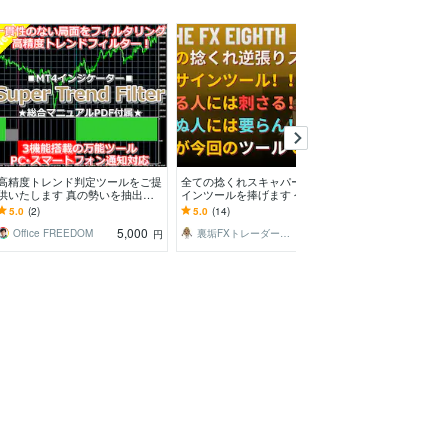
高精度トレンド判定ツールをご提
全ての捻くれスキャパーが喜ぶサ
テレビ見ながら
供いたします 真の勢いを抽出⭕
インツールを捧げます 今回レン
ントリー教えます
無駄なエントリーを排除する高精
ジ相場特化の武器が欲しいという
レード？めんど
5.0
(2)
5.0
(14)
4.8
(16)
度フィルター！
思いで開発致しました
あなたの為に
5,000
9,000
Office FREEDOM
裏垢FXトレーダーおすげ
円
円