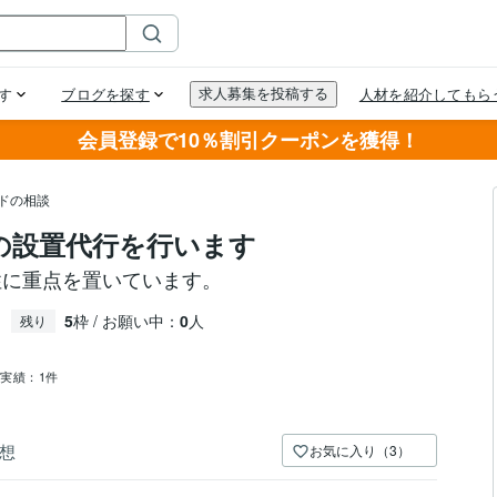
会員登録で10％割引クーポンを獲得！
ドの相談
）の設置代行を行います
性に重点を置いています。
5
枠 / お願い中：
0
人
残り
売実績：
1件
想
お気に入り（3）