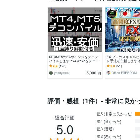
MT4MT5のEAやインジをデコン
FX プロのスキャル
パイルします ex4やex5をデコン
レ手法を伝授します 
パイルアンロックしmq4やmq5で
迎⭕私と同じ手法⭕
4.9
(196)
5.0
(51)
納品
のトレード力をあな
5,000
yasuyasu2
Office FREEDOM
円
評価・感想（1件）- 非常に良か
星5 (非常に良かった)
総合評価
星4 (良かった)
5.0
星3 (普通)
星2 (悪かった)