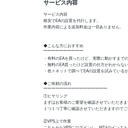
サービス内容
サービス内容

格安でEAの設置を代行します。

作業内容による追加料金は一切ありません。

◆こんな方におすすめ

▔▔▔▔▔▔▔▔▔▔

・有料のEAを買ったけど、実際に動かすまでの
・無料のEA貰ったけど設置の仕方がわからない
・色々ネットで調べてEAの設置を試みているが
◆ご依頼の流れ

▔▔▔▔▔▔▔▔▔▔▔▔▔▔▔▔

①ヒヤリング

まずはお客様のご要望を確認させていただきます
１つ１つ丁寧に確認させていただきますのでご
②VPS上で作業

こちらからVPSにログインし、MT4のインスト