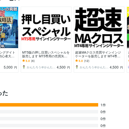
ピングデイト
MT5版の押し目買いスペシャルを
超速MAクロス売買サインインジ
初心者大歓
販売します MT5専用の売買矢印
ケーターを販売します MT4専用
プロの本物
サインインジケーターです
の売買矢印サインインジケーター
5.0
(4)
5.0
(12)
たへ
です
5,000
4,500
4,500
かんたろう＠かんたんFX
かんたろう＠かんたんFX
円
円
円
った
1件
0件
0件
0件