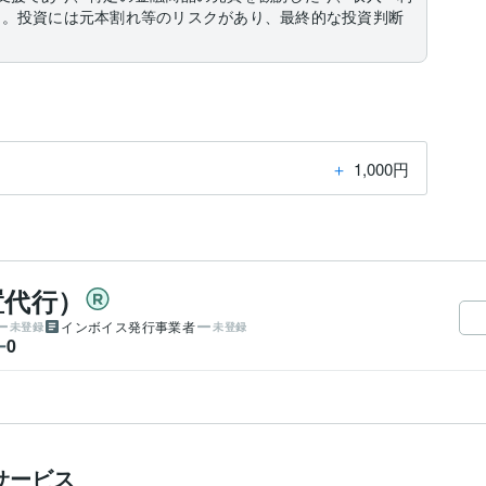
ん。投資には元本割れ等のリスクがあり、最終的な投資判断
＋
1,000円
置代行）
インボイス発行事業者
未登録
未登録
0
ー
サービス