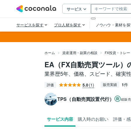
ホーム
資産運用・副業の相談
FX投資・トレー
EA（FX自動売買ツール
業界歴5年、価格、スピード、確実
1
件
5.0
(1)
販売実績
評価
TPS（自動売買設置代行）
総販
サービス内容
購入時のお願い
評価・感