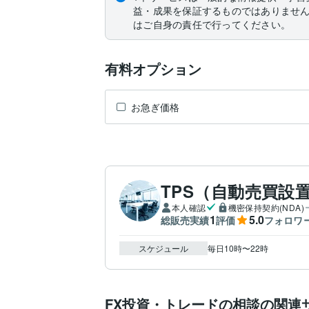
益・成果を保証するものではありませ
はご自身の責任で行ってください。
有料オプション
お急ぎ価格
TPS（自動売買設
本人確認
機密保持契約(NDA)
1
5.0
総販売実績
評価
フォロワ
スケジュール
毎日10時〜22時
FX投資・トレードの相談の関連